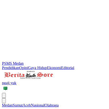
PSMS Medan
Pendidikan
Opini
Gaya Hidup
Ekonomi
Editorial
ngaji yuk
Medan
Sumut
Aceh
Nasional
Olahraga