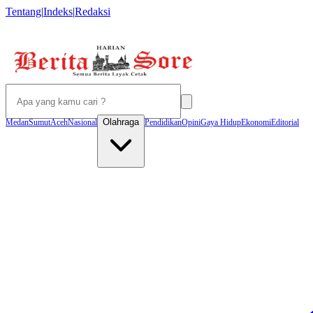
Tentang
|
Indeks
|
Redaksi
Olahraga
Medan
Sumut
Aceh
Nasional
Pendidikan
Opini
Gaya Hidup
Ekonomi
Editorial