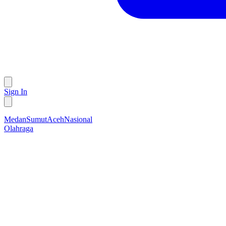
Sign In
Medan
Sumut
Aceh
Nasional
Olahraga