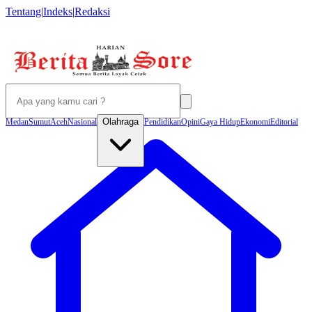
Tentang
|
Indeks
|
Redaksi
Olahraga
Medan
Sumut
Aceh
Nasional
Pendidikan
Opini
Gaya Hidup
Ekonomi
Editorial