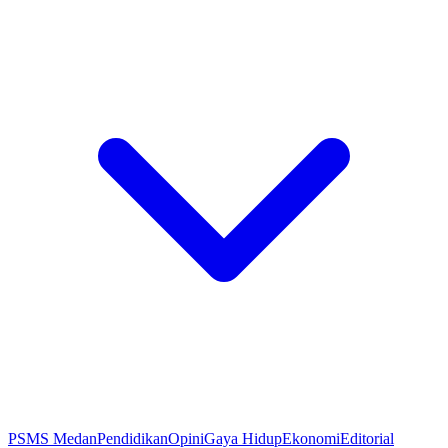
PSMS Medan
Pendidikan
Opini
Gaya Hidup
Ekonomi
Editorial