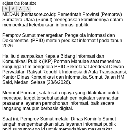
adjust the font size
A
A
A
A
MEDAN (beritasore.co.id): Pemerintah Provinsi (Pemprov)
Sumatera Utara (Sumut) menegaskan komitmennya dalam
memperkuat keterbukaan informasi publik.
Pemprov Sumut menargetkan Pengelola Informasi dan
Dokumentasi (PPID) meraih predikat informatif pada tahun
2026.
Hal itu disampaikan Kepala Bidang Informasi dan
Komunikasi Publik (IKP) Porman Mahulae saat menerima
kunjungan tim pengelola PPID Sekretariat Jenderal Dewan
Perwakilan Rakyat Republik Indonesia di Aula Transparansi,
Kantor Dinas Komunikasi dan Informatika Sumut, Jalan HM
Said, Medan, Selasa (23/6/2026).
Menurut Porman, salah satu upaya yang dilakukan untuk
mencapai target tersebut adalah peningkatan sarana dan
prasarana layanan permohonan informasi, baik secara
langsung maupun berbasis digital.
Saat ini, Pemprov Sumut melalui Dinas Kominfo Sumut
tengah mengembangkan situs layanan informasi publik
ppid.sumutprov.go.id untuk memudahkan masyarakat