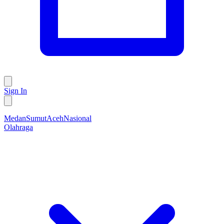
Sign In
Medan
Sumut
Aceh
Nasional
Olahraga