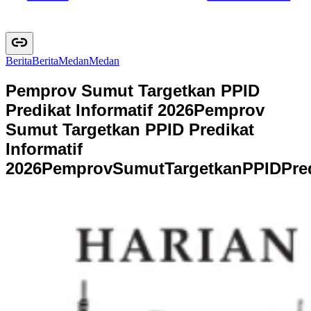
Berita
B
e
r
i
t
a
Medan
M
e
d
a
n
Pemprov Sumut Targetkan PPID
Predikat Informatif 2026
Pemprov
Sumut Targetkan PPID Predikat
Informatif
2026
P
e
m
p
r
o
v
S
u
m
u
t
T
a
r
g
e
t
k
a
n
P
P
I
D
P
r
e