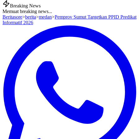
Breaking News
Memuat breaking news...
Beritasore
>
berita
>
medan
>
Pemprov Sumut Targetkan PPID Predikat
Informatif 2026