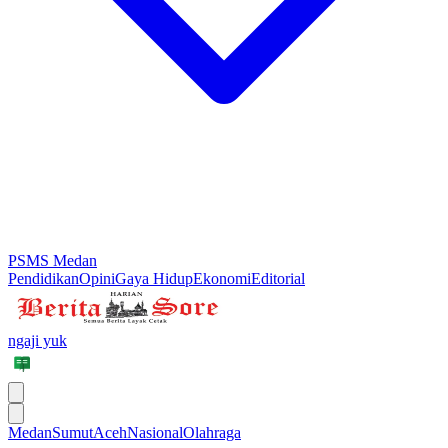
PSMS Medan
Pendidikan
Opini
Gaya Hidup
Ekonomi
Editorial
ngaji yuk
Medan
Sumut
Aceh
Nasional
Olahraga