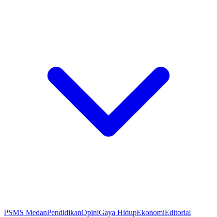
PSMS Medan
Pendidikan
Opini
Gaya Hidup
Ekonomi
Editorial