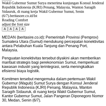
Wakil Gubernur Sumut Surya menerima kunjungan Konsul Jenderal
Republik Indonesia (KJRI) Penang, Malaysia, Wanton Saragih
Sidauruk, di ruang kerja Wakil Gubernur Sumut, Senin
(6/7).beritasore.co.id/Ist
Reading Comfort
adjust the font size
A
A
A
A
MEDAN (beritasire.co.id): Pemerintah Provinsi (Pemprov)
Sumatera Utara (Sumut) mendukung percepatan konektivitas
antara Pelabuhan Kuala Tanjung dan Penang Port,
Malaysia.
Penguatan konektivitas tersebut diyakini akan memberikan
manfaat strategis bagi perekonomian Sumut, memperkuat
kawasan industri yang terintegrasi, serta meningkatkan
efisiensi biaya logistik.
Komitmen tersebut mengemuka dalam pertemuan Wakil
Gubernur (Wagub) Sumut Surya dengan Konsul Jenderal
Republik Indonesia (KJRI) Penang, Malaysia, Wanton
Saragih Sidauruk, di ruang kerja Wakil Gubernur Sumut,
Kantor Gubernur Sumut, Jalan Pangeran Diponegoro Nomor
30, Medan, Senin (6/7).