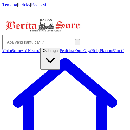
Tentang
|
Indeks
|
Redaksi
Olahraga
Medan
Sumut
Aceh
Nasional
Pendidikan
Opini
Gaya Hidup
Ekonomi
Editorial