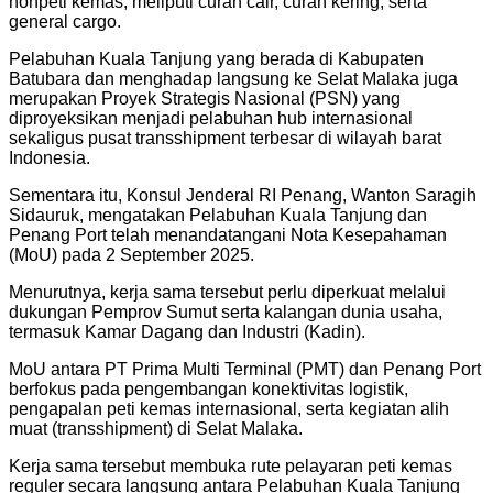
nonpeti kemas, meliputi curah cair, curah kering, serta
general cargo.
Pelabuhan Kuala Tanjung yang berada di Kabupaten
Batubara dan menghadap langsung ke Selat Malaka juga
merupakan Proyek Strategis Nasional (PSN) yang
diproyeksikan menjadi pelabuhan hub internasional
sekaligus pusat transshipment terbesar di wilayah barat
Indonesia.
Sementara itu, Konsul Jenderal RI Penang, Wanton Saragih
Sidauruk, mengatakan Pelabuhan Kuala Tanjung dan
Penang Port telah menandatangani Nota Kesepahaman
(MoU) pada 2 September 2025.
Menurutnya, kerja sama tersebut perlu diperkuat melalui
dukungan Pemprov Sumut serta kalangan dunia usaha,
termasuk Kamar Dagang dan Industri (Kadin).
MoU antara PT Prima Multi Terminal (PMT) dan Penang Port
berfokus pada pengembangan konektivitas logistik,
pengapalan peti kemas internasional, serta kegiatan alih
muat (transshipment) di Selat Malaka.
Kerja sama tersebut membuka rute pelayaran peti kemas
reguler secara langsung antara Pelabuhan Kuala Tanjung