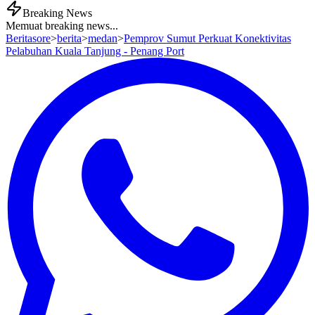
Breaking News
Memuat breaking news...
Beritasore
>
berita
>
medan
>
Pemprov Sumut Perkuat Konektivitas
Pelabuhan Kuala Tanjung - Penang Port