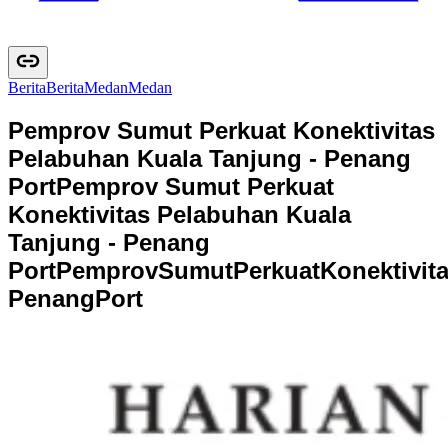
Berita
B
e
r
i
t
a
Medan
M
e
d
a
n
Pemprov Sumut Perkuat Konektivitas
Pelabuhan Kuala Tanjung - Penang
Port
Pemprov Sumut Perkuat
Konektivitas Pelabuhan Kuala
Tanjung - Penang
Port
P
e
m
p
r
o
v
S
u
m
u
t
P
e
r
k
u
a
t
K
o
n
e
k
t
i
v
i
t
P
e
n
a
n
g
P
o
r
t