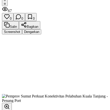
67
0
0
0
Salin
Bagikan
Screenshot
Dengarkan