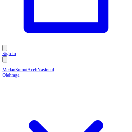
Sign In
Medan
Sumut
Aceh
Nasional
Olahraga