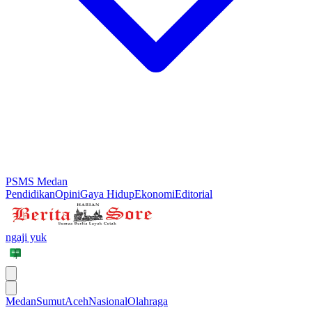
PSMS Medan
Pendidikan
Opini
Gaya Hidup
Ekonomi
Editorial
ngaji yuk
Medan
Sumut
Aceh
Nasional
Olahraga