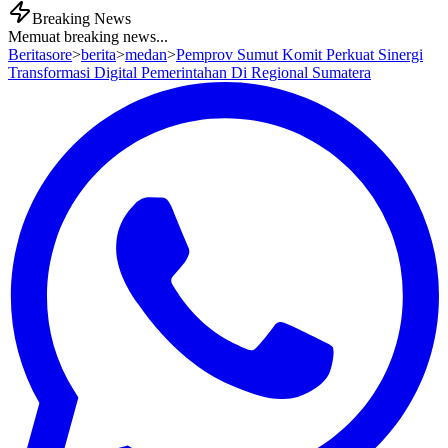
Breaking News
Memuat breaking news...
Beritasore
>
berita
>
medan
>
Pemprov Sumut Komit Perkuat Sinergi
Transformasi Digital Pemerintahan Di Regional Sumatera