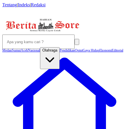
Tentang
|
Indeks
|
Redaksi
Olahraga
Medan
Sumut
Aceh
Nasional
Pendidikan
Opini
Gaya Hidup
Ekonomi
Editorial