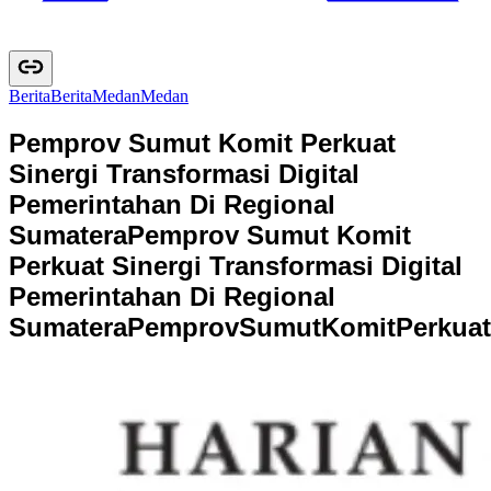
Berita
B
e
r
i
t
a
Medan
M
e
d
a
n
Pemprov Sumut Komit Perkuat
Sinergi Transformasi Digital
Pemerintahan Di Regional
Sumatera
Pemprov Sumut Komit
Perkuat Sinergi Transformasi Digital
Pemerintahan Di Regional
Sumatera
P
e
m
p
r
o
v
S
u
m
u
t
K
o
m
i
t
P
e
r
k
u
a
t