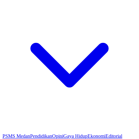
PSMS Medan
Pendidikan
Opini
Gaya Hidup
Ekonomi
Editorial