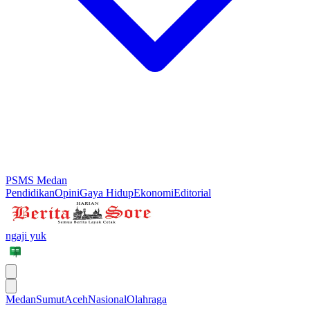
PSMS Medan
Pendidikan
Opini
Gaya Hidup
Ekonomi
Editorial
ngaji yuk
Medan
Sumut
Aceh
Nasional
Olahraga