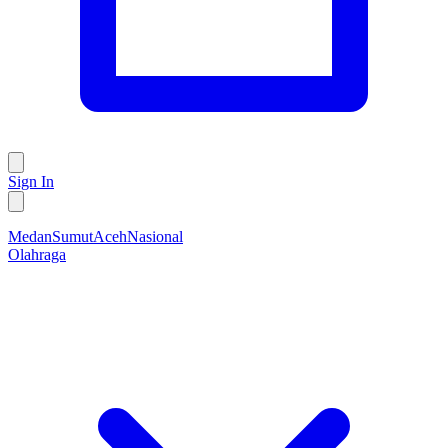
Sign In
Medan
Sumut
Aceh
Nasional
Olahraga