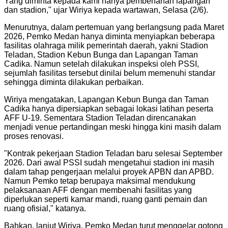
Yang diminta kepada kami hanya pembenahan lapangan
dan stadion," ujar Wiriya kepada wartawan, Selasa (2/6).
Menurutnya, dalam pertemuan yang berlangsung pada Maret
2026, Pemko Medan hanya diminta menyiapkan beberapa
fasilitas olahraga milik pemerintah daerah, yakni Stadion
Teladan, Stadion Kebun Bunga dan Lapangan Taman
Cadika. Namun setelah dilakukan inspeksi oleh PSSI,
sejumlah fasilitas tersebut dinilai belum memenuhi standar
sehingga diminta dilakukan perbaikan.
Wiriya mengatakan, Lapangan Kebun Bunga dan Taman
Cadika hanya dipersiapkan sebagai lokasi latihan peserta
AFF U-19. Sementara Stadion Teladan direncanakan
menjadi venue pertandingan meski hingga kini masih dalam
proses renovasi.
"Kontrak pekerjaan Stadion Teladan baru selesai September
2026. Dari awal PSSI sudah mengetahui stadion ini masih
dalam tahap pengerjaan melalui proyek APBN dan APBD.
Namun Pemko tetap berupaya maksimal mendukung
pelaksanaan AFF dengan membenahi fasilitas yang
diperlukan seperti kamar mandi, ruang ganti pemain dan
ruang ofisial," katanya.
Bahkan, lanjut Wiriya, Pemko Medan turut menggelar gotong