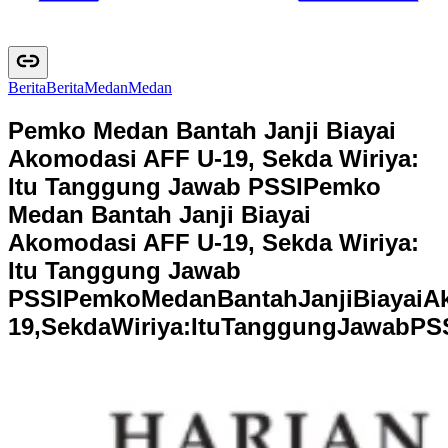
Berita
B
e
r
i
t
a
Medan
M
e
d
a
n
Pemko Medan Bantah Janji Biayai
Akomodasi AFF U-19, Sekda Wiriya:
Itu Tanggung Jawab PSSI
Pemko
Medan Bantah Janji Biayai
Akomodasi AFF U-19, Sekda Wiriya:
Itu Tanggung Jawab
PSSI
P
e
m
k
o
M
e
d
a
n
B
a
n
t
a
h
J
a
n
j
i
B
i
a
y
a
i
A
1
9
,
S
e
k
d
a
W
i
r
i
y
a
:
I
t
u
T
a
n
g
g
u
n
g
J
a
w
a
b
P
S