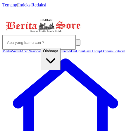
Tentang
|
Indeks
|
Redaksi
Olahraga
Medan
Sumut
Aceh
Nasional
Pendidikan
Opini
Gaya Hidup
Ekonomi
Editorial