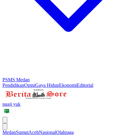
PSMS Medan
Pendidikan
Opini
Gaya Hidup
Ekonomi
Editorial
ngaji yuk
Medan
Sumut
Aceh
Nasional
Olahraga