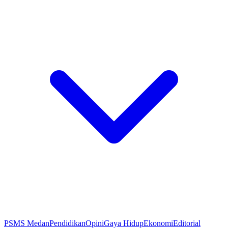
PSMS Medan
Pendidikan
Opini
Gaya Hidup
Ekonomi
Editorial