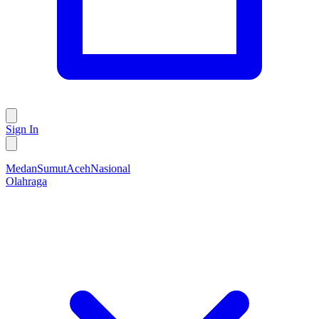
Sign In
Medan
Sumut
Aceh
Nasional
Olahraga