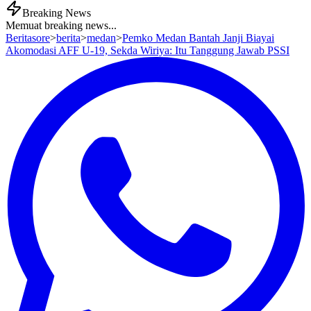
Breaking News
Memuat breaking news...
Beritasore
>
berita
>
medan
>
Pemko Medan Bantah Janji Biayai
Akomodasi AFF U-19, Sekda Wiriya: Itu Tanggung Jawab PSSI