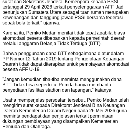
surat dari Sekretaris Jenderal Kemenpora kepada PSSI
tertanggal 29 April 2026 terkait penyelenggaraan AFF. Jadi
penunjukan Sumatera Utara sebagai tuan rumah merupakan
kewenangan dan tanggung jawab PSSI bersama federasi
sepak bola terkait," ujarnya.
Karena itu, Pemko Medan menilai tidak tepat apabila biaya
akomodasi peserta dibebankan kepada pemerintah daerah
melalui anggaran Belanja Tidak Terduga (BTT).
Bahwa penggunaan dana BTT sebagaimana diatur dalam
PP Nomor 12 Tahun 2019 tentang Pengelolaan Keuangan
Daerah tidak dapat diterapkan untuk pembiayaan akomodasi
peserta AFF U-19.
"Jangan kemudian tiba-tiba meminta menggunakan dana
BTT. Tidak bisa seperti itu. Pemda hanya membantu
penyediaan fasilitas stadion dan lapangan," katanya.
Usaha memperjelas persoalan tersebut, Pemko Medan telah
mengirim surat kepada Direktorat Jenderal Bina Keuangan
Daerah Kementerian Dalam Negeri pada 26 Mei 2026 guna
meminta pendapat dan penjelasan terkait permintaan
dukungan pembiayaan yang disampaikan Kementerian
Pemuda dan Olahraga.