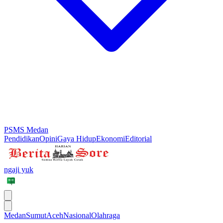
PSMS Medan
Pendidikan
Opini
Gaya Hidup
Ekonomi
Editorial
ngaji yuk
Medan
Sumut
Aceh
Nasional
Olahraga