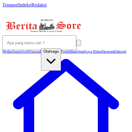
Tentang
|
Indeks
|
Redaksi
Olahraga
Medan
Sumut
Aceh
Nasional
Pendidikan
Opini
Gaya Hidup
Ekonomi
Editorial