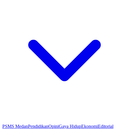
PSMS Medan
Pendidikan
Opini
Gaya Hidup
Ekonomi
Editorial