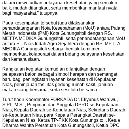
dalam mewujudkan pelayanan kesehatan yang semakin
baik, mudah dijangkau, serta memberikan manfaat nyata
bagi masyarakat,” tutupnya.
Pada kesempatan tersebut juga dilaksanakan
penandatanganan Nota Kesepahaman (MoU) antara Palang
Merah Indonesia (PMI) Kota Gunungsitoli dengan RS.
METTA MEDIKA Gunungsitoli, serta penandatanganan MoU
antara PT. Nias Indah Agro Sejahtera dengan RS. METTA
MEDIKA Gunungsitoli sebagai bentuk komitmen
memperkuat kolaborasi dalam bidang pelayanan kesehatan
dan kemanusiaan.
Rangkaian kegiatan kemudian dilanjutkan dengan
pelepasan balon sebagai simbol harapan dan semangat
baru bagi peningkatan layanan kesehatan di Kepulauan
Nias, peninjauan fasilitas gedung rumah sakit, jamuan
makan siang bersama, serta sesi foto bersama.
Turut hadir Koordinator FORKADA Dr. Eliyunus Waruwu,
S.Pt., M.Si., Pimpinan dan Anggota DPRD se-Kepulauan
Nias, Kepala Daerah se-Kepulauan Nias, Sekretaris Daerah
se-Kepulauan Nias, para Kepala Perangkat Daerah se-
Kepulauan Nias, Ketua TP-PKK Kota Gunungsitoli, Ketua
Dharma Wanita Persatuan Kota Gunungsitoli, Ketua DPC