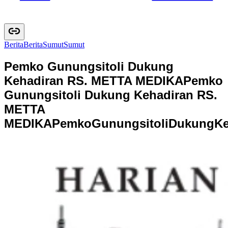
Berita
B
e
r
i
t
a
Sumut
S
u
m
u
t
Pemko Gunungsitoli Dukung
Kehadiran RS. METTA MEDIKA
Pemko
Gunungsitoli Dukung Kehadiran RS.
METTA
MEDIKA
P
e
m
k
o
G
u
n
u
n
g
s
i
t
o
l
i
D
u
k
u
n
g
K