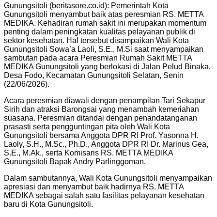
Gunungsitoli (beritasore.co.id): Pemerintah Kota
Gunungsitoli menyambut baik atas peresmian RS. METTA
MEDIKA. Kehadiran rumah sakit ini merupakan momentum
penting dalam peningkatan kualitas pelayanan publik di
sektor kesehatan. Hal tersebut disampaikan Wali Kota
Gunungsitoli Sowa’a Laoli, S.E., M.Si saat menyampaikan
sambutan pada acara Peresmian Rumah Sakit METTA
MEDIKA Gunungsitoli yang berlokasi di Jalan Pelud Binaka,
Desa Fodo, Kecamatan Gunungsitoli Selatan, Senin
(22/06/2026).
Acara peresmian diawali dengan penampilan Tari Sekapur
Sirih dan atraksi Barongsai yang menambah kemeriahan
suasana. Peresmian ditandai dengan penandatanganan
prasasti serta pengguntingan pita oleh Wali Kota
Gunungsitoli bersama Anggota DPR RI Prof. Yasonna H.
Laoly, S.H., M.Sc., Ph.D., Anggota DPR RI Dr. Marinus Gea,
S.E., M.Ak., serta Komisaris RS. METTA MEDIKA
Gunungsitoli Bapak Andry Parlinggoman.
Dalam sambutannya, Wali Kota Gunungsitoli menyampaikan
apresiasi dan menyambut baik hadirnya RS. METTA
MEDIKA sebagai salah satu fasilitas pelayanan kesehatan
baru di Kota Gunungsitoli.