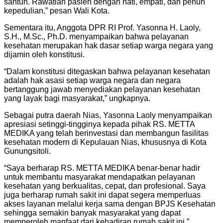
santun. Rawatlah pasien dengan hati, empati, dan penuh
kepedulian,” pesan Wali Kota.
Sementara itu, Anggota DPR RI Prof. Yasonna H. Laoly,
S.H., M.Sc., Ph.D. menyampaikan bahwa pelayanan
kesehatan merupakan hak dasar setiap warga negara yang
dijamin oleh konstitusi.
“Dalam konstitusi ditegaskan bahwa pelayanan kesehatan
adalah hak asasi setiap warga negara dan negara
bertanggung jawab menyediakan pelayanan kesehatan
yang layak bagi masyarakat,” ungkapnya.
Sebagai putra daerah Nias, Yasonna Laoly menyampaikan
apresiasi setinggi-tingginya kepada pihak RS. METTA
MEDIKA yang telah berinvestasi dan membangun fasilitas
kesehatan modern di Kepulauan Nias, khususnya di Kota
Gunungsitoli.
“Saya berharap RS. METTA MEDIKA benar-benar hadir
untuk membantu masyarakat mendapatkan pelayanan
kesehatan yang berkualitas, cepat, dan profesional. Saya
juga berharap rumah sakit ini dapat segera memperluas
akses layanan melalui kerja sama dengan BPJS Kesehatan
sehingga semakin banyak masyarakat yang dapat
memperoleh manfaat dari kehadiran rumah sakit ini,”