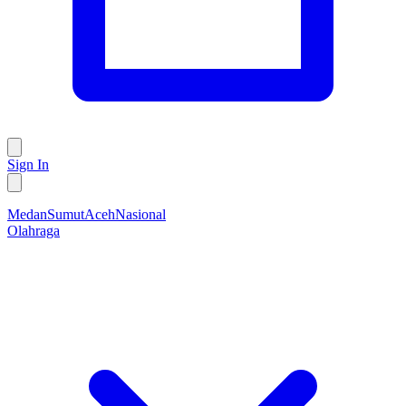
Sign In
Medan
Sumut
Aceh
Nasional
Olahraga