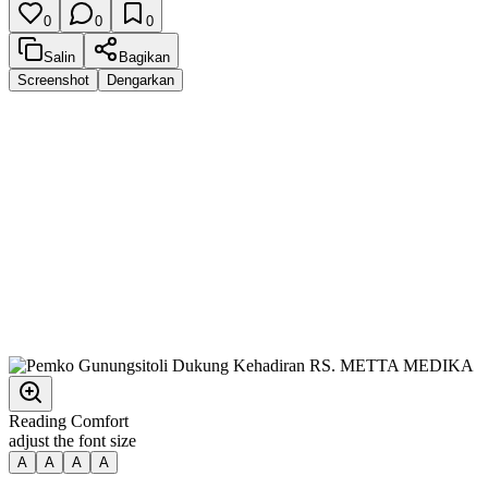
0
0
0
Salin
Bagikan
Screenshot
Dengarkan
Reading Comfort
adjust the font size
A
A
A
A