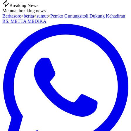
Breaking News
Memuat breaking news...
Beritasore
>
berita
>
sumut
>
Pemko Gunungsitoli Dukung Kehadiran
RS. METTA MEDIKA