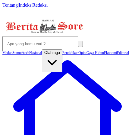
Tentang
|
Indeks
|
Redaksi
Olahraga
Medan
Sumut
Aceh
Nasional
Pendidikan
Opini
Gaya Hidup
Ekonomi
Editorial