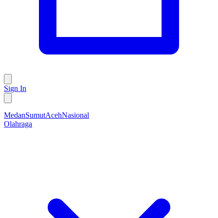
Sign In
Medan
Sumut
Aceh
Nasional
Olahraga