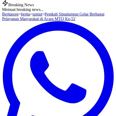
Breaking News
Memuat breaking news...
Beritasore
>
berita
>
sumut
>
Pemkab Simalungun Gelar Berbagai
Pelayanan Masyarakat di Acara MTQ Ke-52