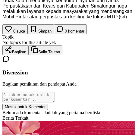
Tidak kalah menariknya, kehadiran layanan dari Dinas
Perpustakaan dan Kearsipan Kabupaten Simalungun juga
melakukan layanan kepada masyarakat yang mendatangkan
Mobil Pintar atau perpustakaan keliling ke lokasi MTQ (srt)
0
suka
Simpan
0
komentar
Topik
No topics for this article yet.
Bagikan
Salin Tautan
Discussion
Bagikan pemikiran dan pendapat Anda
Masuk untuk Komentar
Belum ada komentar. Jadilah yang pertama berdiskusi.
Berita Terkait