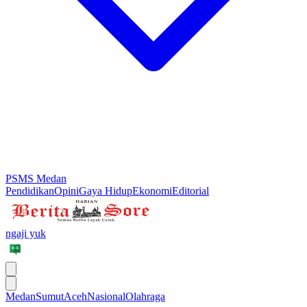
PSMS Medan
Pendidikan
Opini
Gaya Hidup
Ekonomi
Editorial
ngaji yuk
Medan
Sumut
Aceh
Nasional
Olahraga