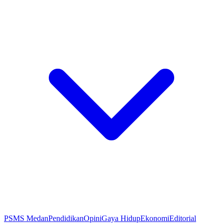
PSMS Medan
Pendidikan
Opini
Gaya Hidup
Ekonomi
Editorial