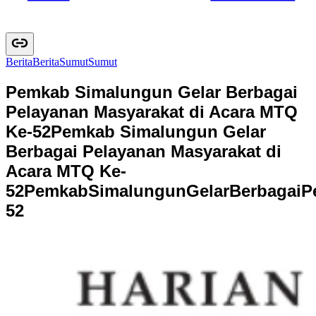
Berita
B
e
r
i
t
a
Sumut
S
u
m
u
t
Pemkab Simalungun Gelar Berbagai
Pelayanan Masyarakat di Acara MTQ
Ke-52
Pemkab Simalungun Gelar
Berbagai Pelayanan Masyarakat di
Acara MTQ Ke-
52
P
e
m
k
a
b
S
i
m
a
l
u
n
g
u
n
G
e
l
a
r
B
e
r
b
a
g
a
i
P
5
2