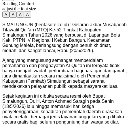
Reading Comfort
adjust the font size
A
A
A
A
SIMALUNGUN (beritasore.co.id) : Gelaran akbar Musabaqoh
Tilawatil Qur'an (MTQ) Ke-52 Tingkat Kabupaten
Simalungun Tahun 2026 yang berpusat di Lapangan Bola
Kaki PTPN IV Regional I Kebun Bangun, Kecamatan
Gunung Malela, berlangsung dengan penuh khidmat,
meriah, dan sangat lancar, Rabu (20/5/2026).
Ajang yang mengusung semangat memperdalam
pemahaman dan penghayatan Al-Qur'an ini ternyata tidak
hanya menjadi wadah perlombaan bagi para qari dan qariah,
juga dimanfaatkan secara maksimal oleh Pemerintah
Kabupaten (Pemkab) Simalungun sebagai sarana
mendekatkan pelayanan publik kepada masyarakat luas.
Sejak kegiatan ini dibuka secara resmi oleh Bupati
Simalungun, Dr. H. Anton Achmad Saragih pada Senin
(18/5/2026) lalu hingga memasuki hari ketiga
penyelenggaraan, kehadiran pemerintah daerah dirasakan
nyata melalui berbagai jenis layanan unggulan yang dibuka
secara gratis bagi seluruh pengunjung dan warga sekitar.