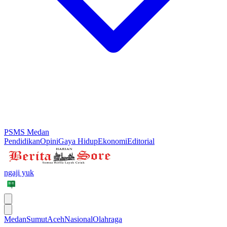
PSMS Medan
Pendidikan
Opini
Gaya Hidup
Ekonomi
Editorial
ngaji yuk
Medan
Sumut
Aceh
Nasional
Olahraga