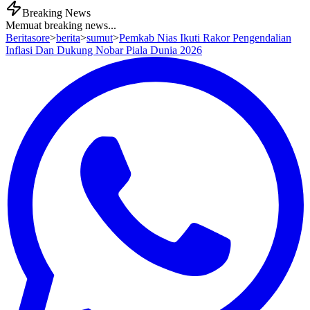
Breaking News
Memuat breaking news...
Beritasore
>
berita
>
sumut
>
Pemkab Nias Ikuti Rakor Pengendalian
Inflasi Dan Dukung Nobar Piala Dunia 2026