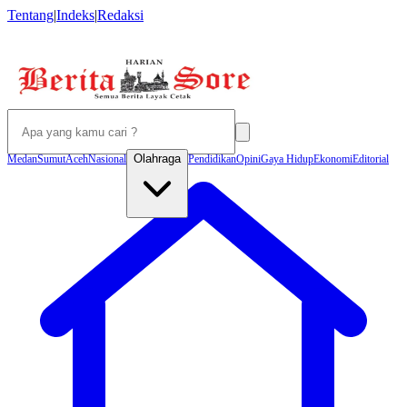
Tentang
|
Indeks
|
Redaksi
Olahraga
Medan
Sumut
Aceh
Nasional
Pendidikan
Opini
Gaya Hidup
Ekonomi
Editorial