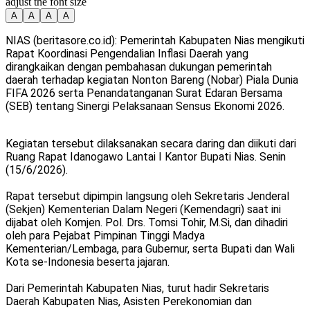
adjust the font size
A
A
A
A
NIAS (beritasore.co.id): Pemerintah Kabupaten Nias mengikuti
Rapat Koordinasi Pengendalian Inflasi Daerah yang
dirangkaikan dengan pembahasan dukungan pemerintah
daerah terhadap kegiatan Nonton Bareng (Nobar) Piala Dunia
FIFA 2026 serta Penandatanganan Surat Edaran Bersama
(SEB) tentang Sinergi Pelaksanaan Sensus Ekonomi 2026.
Kegiatan tersebut dilaksanakan secara daring dan diikuti dari
Ruang Rapat Idanogawo Lantai I Kantor Bupati Nias. Senin
(15/6/2026).
Rapat tersebut dipimpin langsung oleh Sekretaris Jenderal
(Sekjen) Kementerian Dalam Negeri (Kemendagri) saat ini
dijabat oleh Komjen. Pol. Drs. Tomsi Tohir, M.Si, dan dihadiri
oleh para Pejabat Pimpinan Tinggi Madya
Kementerian/Lembaga, para Gubernur, serta Bupati dan Wali
Kota se-Indonesia beserta jajaran.
Dari Pemerintah Kabupaten Nias, turut hadir Sekretaris
Daerah Kabupaten Nias, Asisten Perekonomian dan