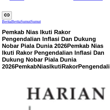
Berita
B
e
r
i
t
a
Sumut
S
u
m
u
t
Pemkab Nias Ikuti Rakor
Pengendalian Inflasi Dan Dukung
Nobar Piala Dunia 2026
Pemkab Nias
Ikuti Rakor Pengendalian Inflasi Dan
Dukung Nobar Piala Dunia
2026
P
e
m
k
a
b
N
i
a
s
I
k
u
t
i
R
a
k
o
r
P
e
n
g
e
n
d
a
l
i