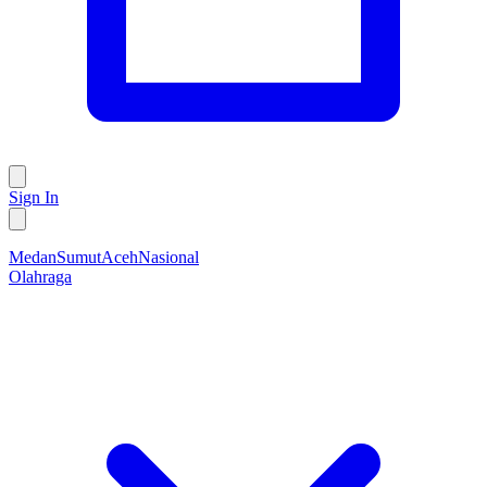
Sign In
Medan
Sumut
Aceh
Nasional
Olahraga