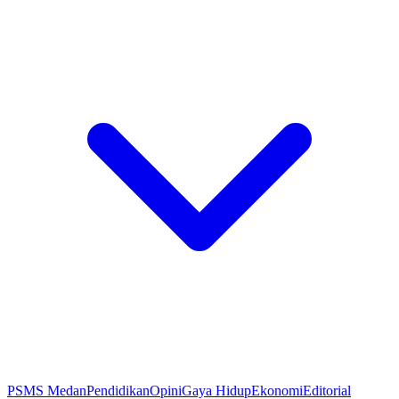
PSMS Medan
Pendidikan
Opini
Gaya Hidup
Ekonomi
Editorial