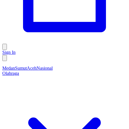
Sign In
Medan
Sumut
Aceh
Nasional
Olahraga