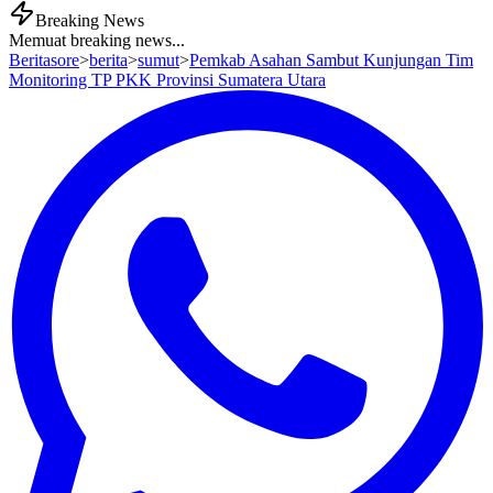
Breaking News
Memuat breaking news...
Beritasore
>
berita
>
sumut
>
Pemkab Asahan Sambut Kunjungan Tim
Monitoring TP PKK Provinsi Sumatera Utara