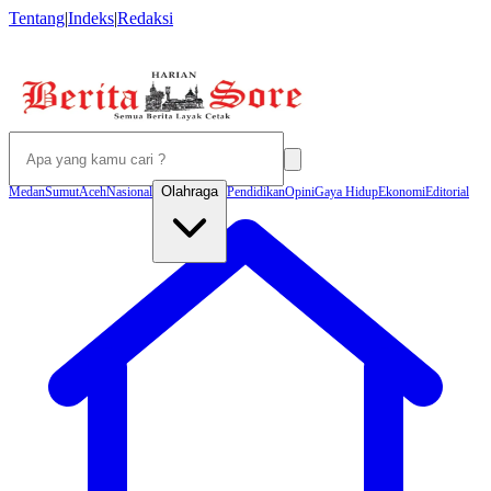
Tentang
|
Indeks
|
Redaksi
Olahraga
Medan
Sumut
Aceh
Nasional
Pendidikan
Opini
Gaya Hidup
Ekonomi
Editorial