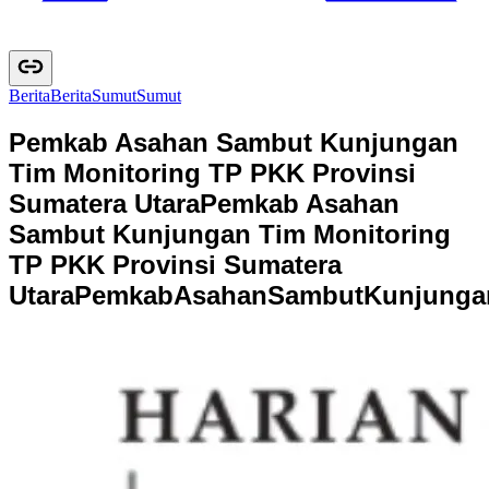
Berita
B
e
r
i
t
a
Sumut
S
u
m
u
t
Pemkab Asahan Sambut Kunjungan
Tim Monitoring TP PKK Provinsi
Sumatera Utara
Pemkab Asahan
Sambut Kunjungan Tim Monitoring
TP PKK Provinsi Sumatera
Utara
P
e
m
k
a
b
A
s
a
h
a
n
S
a
m
b
u
t
K
u
n
j
u
n
g
a