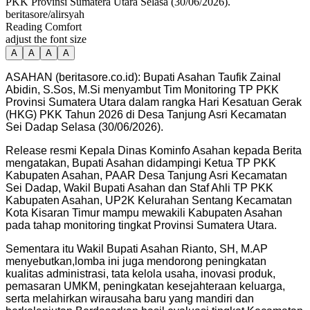
PKK Provinsi Sumatera Utara Selasa (30/06/2026).
beritasore/alirsyah
Reading Comfort
adjust the font size
A
A
A
A
ASAHAN (beritasore.co.id): Bupati Asahan Taufik Zainal
Abidin, S.Sos, M.Si menyambut Tim Monitoring TP PKK
Provinsi Sumatera Utara dalam rangka Hari Kesatuan Gerak
(HKG) PKK Tahun 2026 di Desa Tanjung Asri Kecamatan
Sei Dadap Selasa (30/06/2026).
Release resmi Kepala Dinas Kominfo Asahan kepada Berita
mengatakan, Bupati Asahan didampingi Ketua TP PKK
Kabupaten Asahan, PAAR Desa Tanjung Asri Kecamatan
Sei Dadap, Wakil Bupati Asahan dan Staf Ahli TP PKK
Kabupaten Asahan, UP2K Kelurahan Sentang Kecamatan
Kota Kisaran Timur mampu mewakili Kabupaten Asahan
pada tahap monitoring tingkat Provinsi Sumatera Utara.
Sementara itu Wakil Bupati Asahan Rianto, SH, M.AP
menyebutkan,lomba ini juga mendorong peningkatan
kualitas administrasi, tata kelola usaha, inovasi produk,
pemasaran UMKM, peningkatan kesejahteraan keluarga,
serta melahirkan wirausaha baru yang mandiri dan