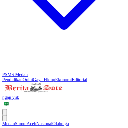
PSMS Medan
Pendidikan
Opini
Gaya Hidup
Ekonomi
Editorial
ngaji yuk
Medan
Sumut
Aceh
Nasional
Olahraga