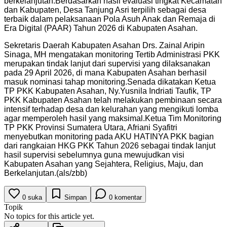
berkelanjutan.Berdasarkan hasil evaluasi tingkat Kecamatan
dan Kabupaten, Desa Tanjung Asri terpilih sebagai desa
terbaik dalam pelaksanaan Pola Asuh Anak dan Remaja di
Era Digital (PAAR) Tahun 2026 di Kabupaten Asahan.
Sekretaris Daerah Kabupaten Asahan Drs. Zainal Aripin
Sinaga, MH mengatakan monitoring Tertib Administrasi PKK
merupakan tindak lanjut dari supervisi yang dilaksanakan
pada 29 April 2026, di mana Kabupaten Asahan berhasil
masuk nominasi tahap monitoring.Senada dikatakan Ketua
TP PKK Kabupaten Asahan, Ny.Yusnila Indriati Taufik, TP
PKK Kabupaten Asahan telah melakukan pembinaan secara
intensif terhadap desa dan kelurahan yang mengikuti lomba
agar memperoleh hasil yang maksimal.Ketua Tim Monitoring
TP PKK Provinsi Sumatera Utara, Afriani Syafitri
menyebutkan monitoring pada AKU HATINYA PKK bagian
dari rangkaian HKG PKK Tahun 2026 sebagai tindak lanjut
hasil supervisi sebelumnya guna mewujudkan visi
Kabupaten Asahan yang Sejahtera, Religius, Maju, dan
Berkelanjutan.(als/zbb)
0
suka
Simpan
0
komentar
Topik
No topics for this article yet.