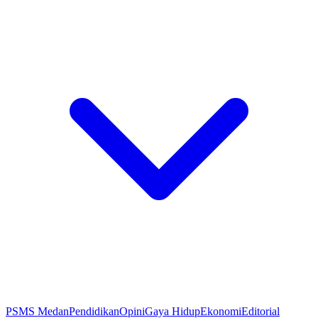
PSMS Medan
Pendidikan
Opini
Gaya Hidup
Ekonomi
Editorial