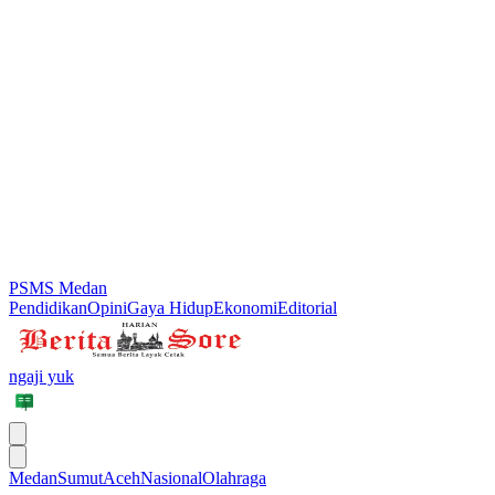
PSMS Medan
Pendidikan
Opini
Gaya Hidup
Ekonomi
Editorial
ngaji yuk
Medan
Sumut
Aceh
Nasional
Olahraga