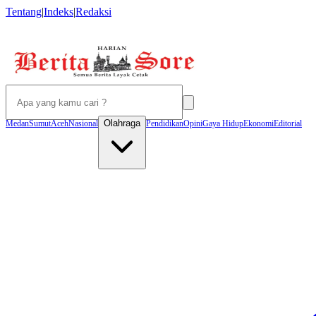
Tentang
|
Indeks
|
Redaksi
Olahraga
Medan
Sumut
Aceh
Nasional
Pendidikan
Opini
Gaya Hidup
Ekonomi
Editorial