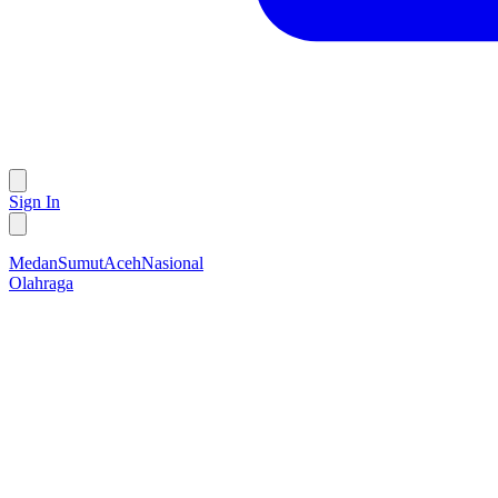
Sign In
Medan
Sumut
Aceh
Nasional
Olahraga