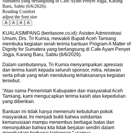
Sumatera yang berlangsung di Cafe Ayam Penyet Jogja, Karang
Baru, Sabtu (6/6/2026).
Reading Comfort
adjust the font size
A
A
A
A
KUALASIMPANG (beritasore.co.id): Asisten Administrasi
Umum, Drs. Tri Kurnia, mewakili Bupati Aceh Tamiang
membuka kegiatan serah terima bantuan Program A Matter of
Dignity for Sumatera yang berlangsung di Cafe Ayam Penyet
Jogja, Karang Baru, Sabtu (6/6/2026).
Dalam sambutannya, Tri Kurnia menyampaikan apresiasi
dan terima kasih kepada seluruh sponsor, mitra, relawan
serta pihak yang telah mendukung terlaksananya kegiatan
tersebut.
“Atas nama Pemerintah Kabupaten dan masyarakat Aceh
Tamiang, kami mengucapkan terima kasih atas kepedulian
yang diberikan.
Bantuan ini tidak hanya memenuhi kebutuhan pokok
masyarakat, Ini menjadi bukti bahwa solidaritas
kemanusiaan mampu menembus berbagai batas dan
menunjukkan bahwa kita tidak berjalan sendiri dalam
menghadapi berbagai tantangan,” ujarnya.