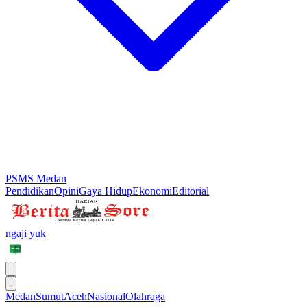
PSMS Medan
Pendidikan
Opini
Gaya Hidup
Ekonomi
Editorial
ngaji yuk
Medan
Sumut
Aceh
Nasional
Olahraga