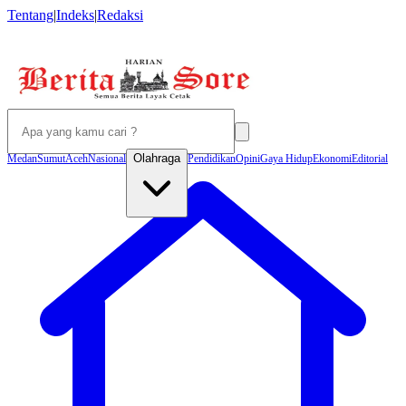
Tentang
|
Indeks
|
Redaksi
Olahraga
Medan
Sumut
Aceh
Nasional
Pendidikan
Opini
Gaya Hidup
Ekonomi
Editorial