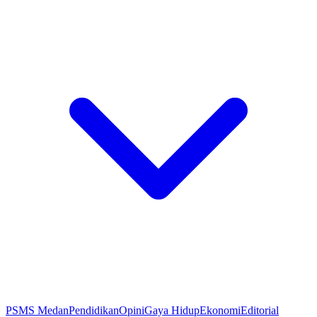
PSMS Medan
Pendidikan
Opini
Gaya Hidup
Ekonomi
Editorial