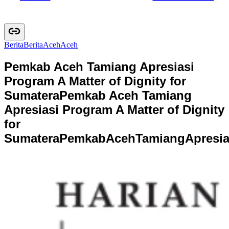
Berita
B
e
r
i
t
a
Aceh
A
c
e
h
Pemkab Aceh Tamiang Apresiasi
Program A Matter of Dignity for
Sumatera
Pemkab Aceh Tamiang
Apresiasi Program A Matter of Dignity
for
Sumatera
P
e
m
k
a
b
A
c
e
h
T
a
m
i
a
n
g
A
p
r
e
s
i