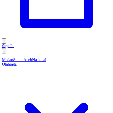
Sign In
Medan
Sumut
Aceh
Nasional
Olahraga