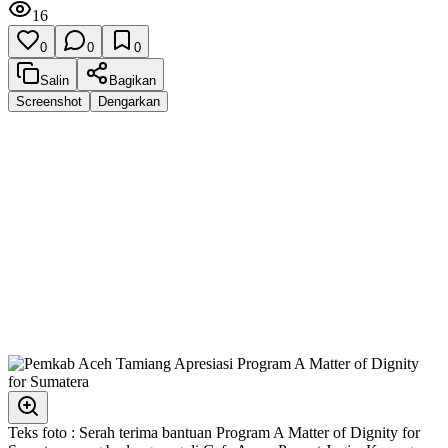
16
0
0
0
Salin
Bagikan
Screenshot
Dengarkan
Teks foto : Serah terima bantuan Program A Matter of Dignity for