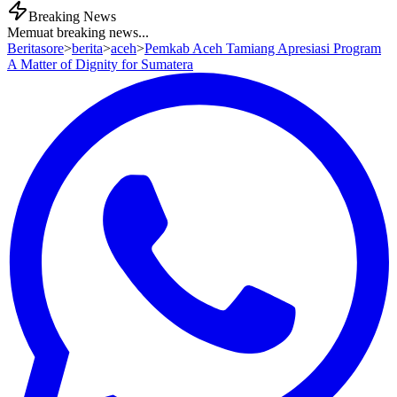
Breaking News
Memuat breaking news...
Beritasore
>
berita
>
aceh
>
Pemkab Aceh Tamiang Apresiasi Program
A Matter of Dignity for Sumatera