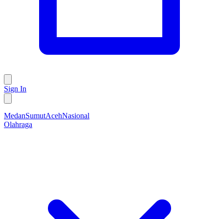
Sign In
Medan
Sumut
Aceh
Nasional
Olahraga