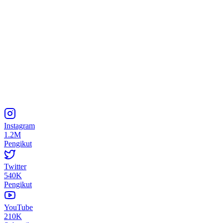
Instagram
1.2M
Pengikut
Twitter
540K
Pengikut
YouTube
210K