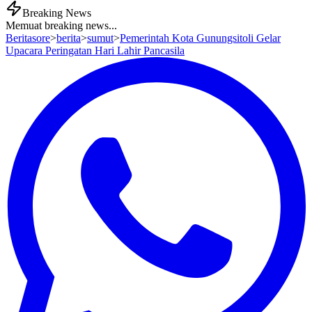
Breaking News
Memuat breaking news...
Beritasore
>
berita
>
sumut
>
Pemerintah Kota Gunungsitoli Gelar
Upacara Peringatan Hari Lahir Pancasila