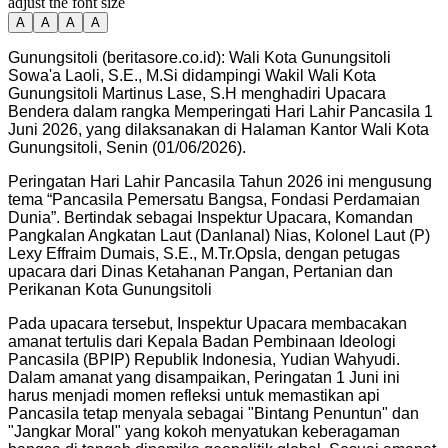
adjust the font size
A
A
A
A
Gunungsitoli (beritasore.co.id): Wali Kota Gunungsitoli
Sowa'a Laoli, S.E., M.Si didampingi Wakil Wali Kota
Gunungsitoli Martinus Lase, S.H menghadiri Upacara
Bendera dalam rangka Memperingati Hari Lahir Pancasila 1
Juni 2026, yang dilaksanakan di Halaman Kantor Wali Kota
Gunungsitoli, Senin (01/06/2026).
Peringatan Hari Lahir Pancasila Tahun 2026 ini mengusung
tema “Pancasila Pemersatu Bangsa, Fondasi Perdamaian
Dunia”. Bertindak sebagai Inspektur Upacara, Komandan
Pangkalan Angkatan Laut (Danlanal) Nias, Kolonel Laut (P)
Lexy Effraim Dumais, S.E., M.Tr.Opsla, dengan petugas
upacara dari Dinas Ketahanan Pangan, Pertanian dan
Perikanan Kota Gunungsitoli
Pada upacara tersebut, Inspektur Upacara membacakan
amanat tertulis dari Kepala Badan Pembinaan Ideologi
Pancasila (BPIP) Republik Indonesia, Yudian Wahyudi.
Dalam amanat yang disampaikan, Peringatan 1 Juni ini
harus menjadi momen refleksi untuk memastikan api
Pancasila tetap menyala sebagai "Bintang Penuntun" dan
"Jangkar Moral" yang kokoh menyatukan keberagaman