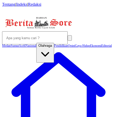
Tentang
|
Indeks
|
Redaksi
Olahraga
Medan
Sumut
Aceh
Nasional
Pendidikan
Opini
Gaya Hidup
Ekonomi
Editorial