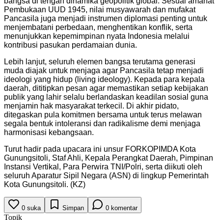
bangsa di tengah dinamika geopolitik global. Sesuai amanat
Pembukaan UUD 1945, nilai musyawarah dan mufakat
Pancasila juga menjadi instrumen diplomasi penting untuk
menjembatani perbedaan, menghentikan konflik, serta
menunjukkan kepemimpinan nyata Indonesia melalui
kontribusi pasukan perdamaian dunia.
Lebih lanjut, seluruh elemen bangsa terutama generasi
muda diajak untuk menjaga agar Pancasila tetap menjadi
ideologi yang hidup (living ideology). Kepada para kepala
daerah, dititipkan pesan agar memastikan setiap kebijakan
publik yang lahir selalu berlandaskan keadilan sosial guna
menjamin hak masyarakat terkecil. Di akhir pidato,
ditegaskan pula komitmen bersama untuk terus melawan
segala bentuk intoleransi dan radikalisme demi menjaga
harmonisasi kebangsaan.
Turut hadir pada upacara ini unsur FORKOPIMDA Kota
Gunungsitoli, Staf Ahli, Kepala Perangkat Daerah, Pimpinan
Instansi Vertikal, Para Perwira TNI/Polri, serta diikuti oleh
seluruh Aparatur Sipil Negara (ASN) di lingkup Pemerintah
Kota Gunungsitoli. (KZ)
0
suka
Simpan
0
komentar
Topik