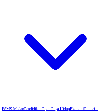
PSMS Medan
Pendidikan
Opini
Gaya Hidup
Ekonomi
Editorial