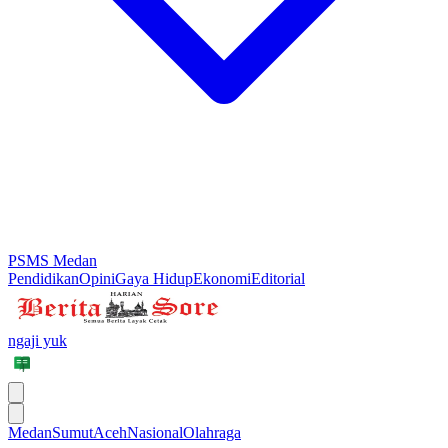
PSMS Medan
Pendidikan
Opini
Gaya Hidup
Ekonomi
Editorial
ngaji yuk
Medan
Sumut
Aceh
Nasional
Olahraga