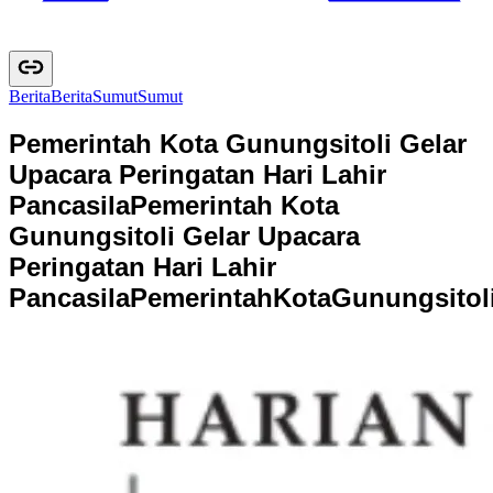
Berita
B
e
r
i
t
a
Sumut
S
u
m
u
t
Pemerintah Kota Gunungsitoli Gelar
Upacara Peringatan Hari Lahir
Pancasila
Pemerintah Kota
Gunungsitoli Gelar Upacara
Peringatan Hari Lahir
Pancasila
P
e
m
e
r
i
n
t
a
h
K
o
t
a
G
u
n
u
n
g
s
i
t
o
l