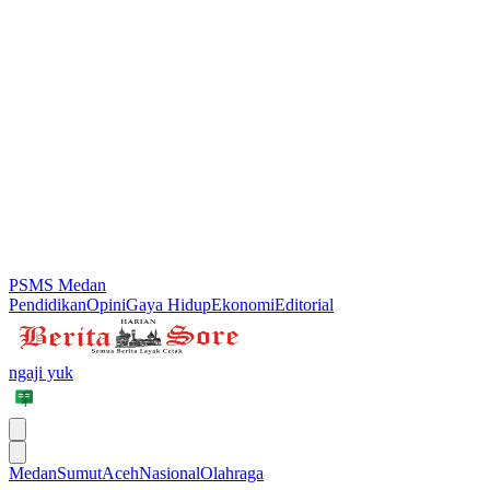
PSMS Medan
Pendidikan
Opini
Gaya Hidup
Ekonomi
Editorial
ngaji yuk
Medan
Sumut
Aceh
Nasional
Olahraga