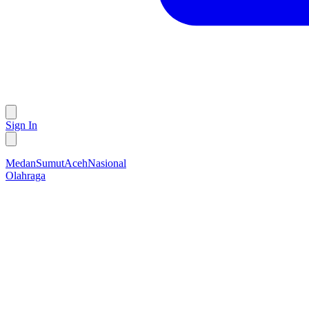
Sign In
Medan
Sumut
Aceh
Nasional
Olahraga