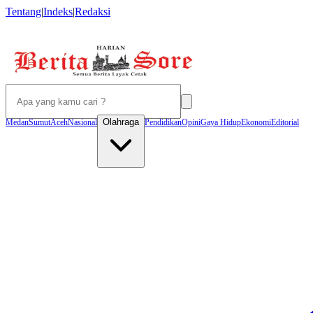
Tentang
|
Indeks
|
Redaksi
Olahraga
Medan
Sumut
Aceh
Nasional
Pendidikan
Opini
Gaya Hidup
Ekonomi
Editorial