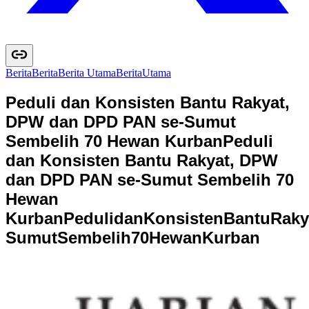
Berita
B
e
r
i
t
a
Berita Utama
B
e
r
i
t
a
U
t
a
m
a
Peduli dan Konsisten Bantu Rakyat,
DPW dan DPD PAN se-Sumut
Sembelih 70 Hewan Kurban
Peduli
dan Konsisten Bantu Rakyat, DPW
dan DPD PAN se-Sumut Sembelih 70
Hewan
Kurban
P
e
d
u
l
i
d
a
n
K
o
n
s
i
s
t
e
n
B
a
n
t
u
R
a
k
y
S
u
m
u
t
S
e
m
b
e
l
i
h
7
0
H
e
w
a
n
K
u
r
b
a
n