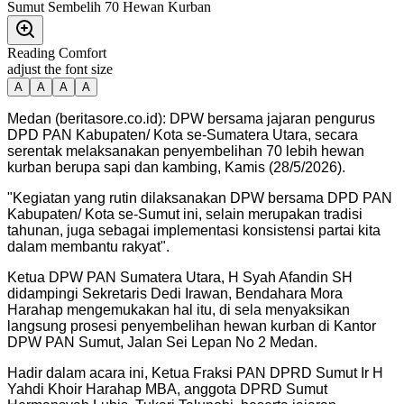
Reading Comfort
adjust the font size
A
A
A
A
Medan (beritasore.co.id): DPW bersama jajaran pengurus
DPD PAN Kabupaten/ Kota se-Sumatera Utara, secara
serentak melaksanakan penyembelihan 70 lebih hewan
kurban berupa sapi dan kambing, Kamis (28/5/2026).
"Kegiatan yang rutin dilaksanakan DPW bersama DPD PAN
Kabupaten/ Kota se-Sumut ini, selain merupakan tradisi
tahunan, juga sebagai implementasi konsistensi partai kita
dalam membantu rakyat".
Ketua DPW PAN Sumatera Utara, H Syah Afandin SH
didampingi Sekretaris Dedi Irawan, Bendahara Mora
Harahap mengemukakan hal itu, di sela menyaksikan
langsung prosesi penyembelihan hewan kurban di Kantor
DPW PAN Sumut, Jalan Sei Lepan No 2 Medan.
Hadir dalam acara ini, Ketua Fraksi PAN DPRD Sumut Ir H
Yahdi Khoir Harahap MBA, anggota DPRD Sumut