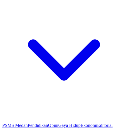
PSMS Medan
Pendidikan
Opini
Gaya Hidup
Ekonomi
Editorial