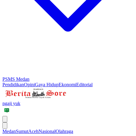
PSMS Medan
Pendidikan
Opini
Gaya Hidup
Ekonomi
Editorial
ngaji yuk
Medan
Sumut
Aceh
Nasional
Olahraga