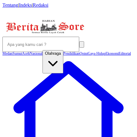
Tentang
|
Indeks
|
Redaksi
Olahraga
Medan
Sumut
Aceh
Nasional
Pendidikan
Opini
Gaya Hidup
Ekonomi
Editorial