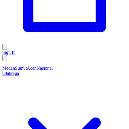
Sign In
Medan
Sumut
Aceh
Nasional
Olahraga