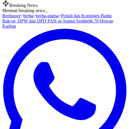
Breaking News
Memuat breaking news...
Beritasore
>
berita
>
berita-utama
>
Peduli dan Konsisten Bantu
Rakyat, DPW dan DPD PAN se-Sumut Sembelih 70 Hewan
Kurban