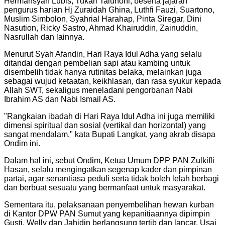
Hermansyah Lubis, Tukari Talunohi, beserta jajaran
pengurus harian Hj Zuraidah Ghina, Luthfi Fauzi, Suartono,
Muslim Simbolon, Syahrial Harahap, Pinta Siregar, Dini
Nasution, Ricky Sastro, Ahmad Khairuddin, Zainuddin,
Nasrullah dan lainnya.
Menurut Syah Afandin, Hari Raya Idul Adha yang selalu
ditandai dengan pembelian sapi atau kambing untuk
disembelih tidak hanya rutinitas belaka, melainkan juga
sebagai wujud ketaatan, keikhlasan, dan rasa syukur kepada
Allah SWT, sekaligus meneladani pengorbanan Nabi
Ibrahim AS dan Nabi Ismail AS.
"Rangkaian ibadah di Hari Raya Idul Adha ini juga memiliki
dimensi spiritual dan sosial (vertikal dan horizontal) yang
sangat mendalam," kata Bupati Langkat, yang akrab disapa
Ondim ini.
Dalam hal ini, sebut Ondim, Ketua Umum DPP PAN Zulkifli
Hasan, selalu mengingatkan segenap kader dan pimpinan
partai, agar senantiasa peduli serta tidak boleh lelah berbagi
dan berbuat sesuatu yang bermanfaat untuk masyarakat.
Sementara itu, pelaksanaan penyembelihan hewan kurban
di Kantor DPW PAN Sumut yang kepanitiaannya dipimpin
Gusti, Welly dan Jahidin berlangsung tertib dan lancar. Usai