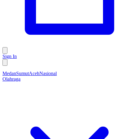
Sign In
Medan
Sumut
Aceh
Nasional
Olahraga