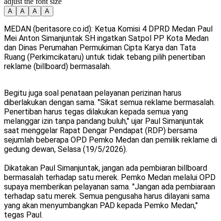
adjust the font size
A
A
A
A
MEDAN (beritasore.co.id): Ketua Komisi 4 DPRD Medan Paul
Mei Anton Simanjuntak SH ingatkan Satpol PP Kota Medan
dan Dinas Perumahan Permukiman Cipta Karya dan Tata
Ruang (Perkimcikataru) untuk tidak tebang pilih penertiban
reklame (billboard) bermasalah.
Begitu juga soal penataan pelayanan perizinan harus
diberlakukan dengan sama. "Sikat semua reklame bermasalah.
Penertiban harus tegas dilakukan kepada semua yang
melanggar izin tanpa pandang buluh," ujar Paul Simanjuntak
saat menggelar Rapat Dengar Pendapat (RDP) bersama
sejumlah beberapa OPD Pemko Medan dan pemilik reklame di
gedung dewan, Selasa (19/5/2026).
Dikatakan Paul Simanjuntak, jangan ada pembiaran billboard
bermasalah terhadap satu merek. Pemko Medan melalui OPD
supaya memberikan pelayanan sama. "Jangan ada pembiaraan
terhadap satu merek. Semua pengusaha harus dilayani sama
yang akan menyumbangkan PAD kepada Pemko Medan,"
tegas Paul.