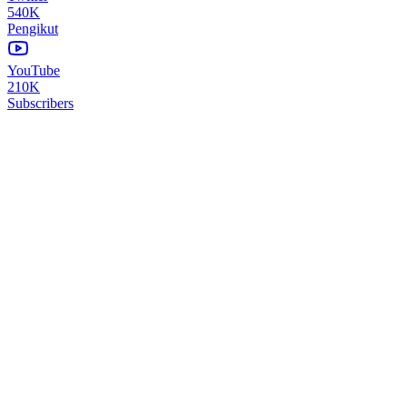
540K
Pengikut
YouTube
210K
Subscribers