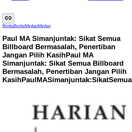
Berita
B
e
r
i
t
a
Medan
M
e
d
a
n
Paul MA Simanjuntak: Sikat Semua
Billboard Bermasalah, Penertiban
Jangan Pilih Kasih
Paul MA
Simanjuntak: Sikat Semua Billboard
Bermasalah, Penertiban Jangan Pilih
Kasih
P
a
u
l
M
A
S
i
m
a
n
j
u
n
t
a
k
:
S
i
k
a
t
S
e
m
u
a