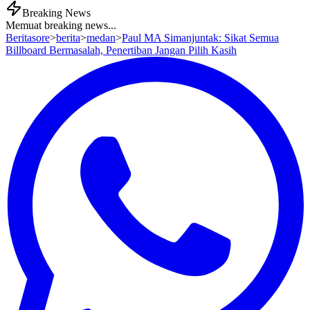
Breaking News
Memuat breaking news...
Beritasore
>
berita
>
medan
>
Paul MA Simanjuntak: Sikat Semua
Billboard Bermasalah, Penertiban Jangan Pilih Kasih