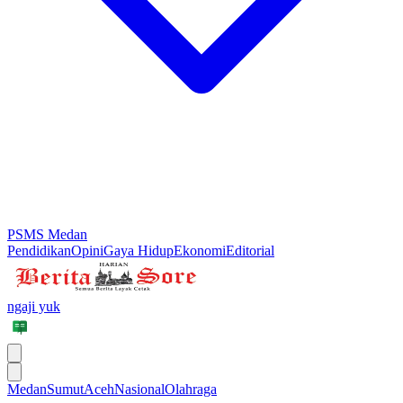
PSMS Medan
Pendidikan
Opini
Gaya Hidup
Ekonomi
Editorial
ngaji yuk
Medan
Sumut
Aceh
Nasional
Olahraga