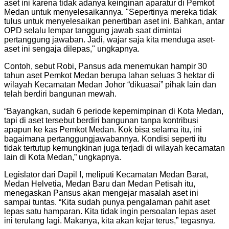
aset ini karena tidak adanya keinginan aparatur di Pemkot
Medan untuk menyelesaikannya. "Sepertinya mereka tidak
tulus untuk menyelesaikan penertiban aset ini. Bahkan, antar
OPD selalu lempar tanggung jawab saat dimintai
pertanggung jawaban. Jadi, wajar saja kita menduga aset-
aset ini sengaja dilepas," ungkapnya.
Contoh, sebut Robi, Pansus ada menemukan hampir 30
tahun aset Pemkot Medan berupa lahan seluas 3 hektar di
wilayah Kecamatan Medan Johor “dikuasai” pihak lain dan
telah berdiri bangunan mewah.
“Bayangkan, sudah 6 periode kepemimpinan di Kota Medan,
tapi di aset tersebut berdiri bangunan tanpa kontribusi
apapun ke kas Pemkot Medan. Kok bisa selama itu, ini
bagaimana pertanggungjawabannya. Kondisi seperti itu
tidak tertutup kemungkinan juga terjadi di wilayah kecamatan
lain di Kota Medan,” ungkapnya.
Legislator dari Dapil I, meliputi Kecamatan Medan Barat,
Medan Helvetia, Medan Baru dan Medan Petisah itu,
menegaskan Pansus akan mengejar masalah aset ini
sampai tuntas. “Kita sudah punya pengalaman pahit aset
lepas satu hamparan. Kita tidak ingin persoalan lepas aset
ini terulang lagi. Makanya, kita akan kejar terus,” tegasnya.