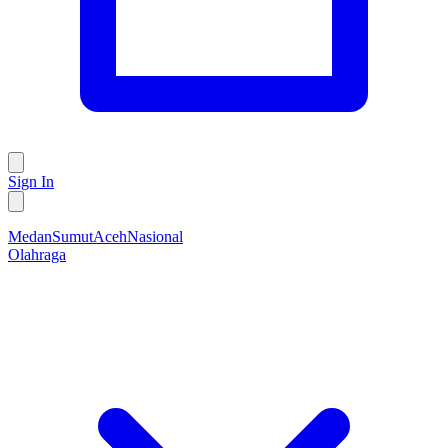
Sign In
Medan
Sumut
Aceh
Nasional
Olahraga