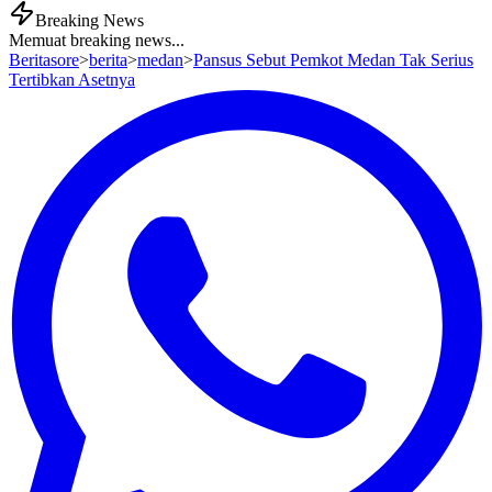
Breaking News
Memuat breaking news...
Beritasore
>
berita
>
medan
>
Pansus Sebut Pemkot Medan Tak Serius
Tertibkan Asetnya