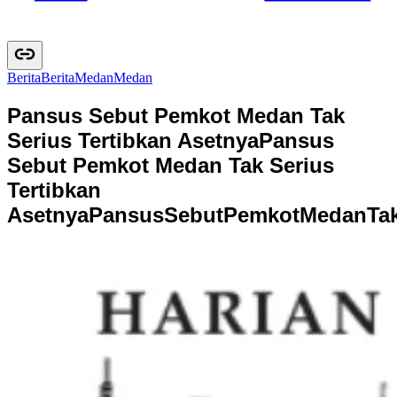
Berita
B
e
r
i
t
a
Medan
M
e
d
a
n
Pansus Sebut Pemkot Medan Tak
Serius Tertibkan Asetnya
Pansus
Sebut Pemkot Medan Tak Serius
Tertibkan
Asetnya
P
a
n
s
u
s
S
e
b
u
t
P
e
m
k
o
t
M
e
d
a
n
T
a