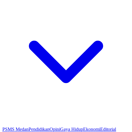
PSMS Medan
Pendidikan
Opini
Gaya Hidup
Ekonomi
Editorial