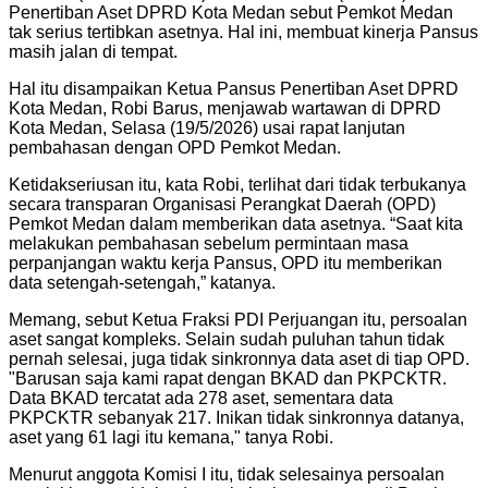
Penertiban Aset DPRD Kota Medan sebut Pemkot Medan
tak serius tertibkan asetnya. Hal ini, membuat kinerja Pansus
masih jalan di tempat.
Hal itu disampaikan Ketua Pansus Penertiban Aset DPRD
Kota Medan, Robi Barus, menjawab wartawan di DPRD
Kota Medan, Selasa (19/5/2026) usai rapat lanjutan
pembahasan dengan OPD Pemkot Medan.
Ketidakseriusan itu, kata Robi, terlihat dari tidak terbukanya
secara transparan Organisasi Perangkat Daerah (OPD)
Pemkot Medan dalam memberikan data asetnya. “Saat kita
melakukan pembahasan sebelum permintaan masa
perpanjangan waktu kerja Pansus, OPD itu memberikan
data setengah-setengah,” katanya.
Memang, sebut Ketua Fraksi PDI Perjuangan itu, persoalan
aset sangat kompleks. Selain sudah puluhan tahun tidak
pernah selesai, juga tidak sinkronnya data aset di tiap OPD.
"Barusan saja kami rapat dengan BKAD dan PKPCKTR.
Data BKAD tercatat ada 278 aset, sementara data
PKPCKTR sebanyak 217. Inikan tidak sinkronnya datanya,
aset yang 61 lagi itu kemana," tanya Robi.
Menurut anggota Komisi I itu, tidak selesainya persoalan