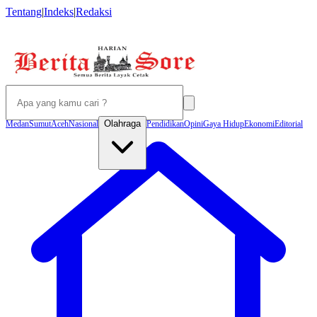
Tentang
|
Indeks
|
Redaksi
Olahraga
Medan
Sumut
Aceh
Nasional
Pendidikan
Opini
Gaya Hidup
Ekonomi
Editorial