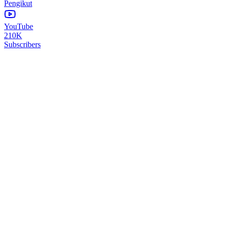
Pengikut
YouTube
210K
Subscribers