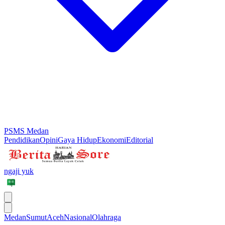
PSMS Medan
Pendidikan
Opini
Gaya Hidup
Ekonomi
Editorial
ngaji yuk
Medan
Sumut
Aceh
Nasional
Olahraga