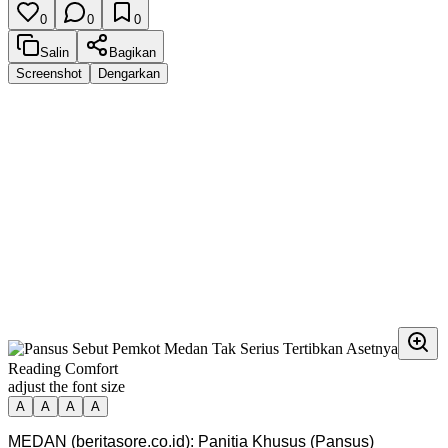
0
0
0
Salin
Bagikan
Screenshot
Dengarkan
Reading Comfort
adjust the font size
A
A
A
A
MEDAN (beritasore.co.id): Panitia Khusus (Pansus)