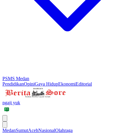
PSMS Medan
Pendidikan
Opini
Gaya Hidup
Ekonomi
Editorial
ngaji yuk
Medan
Sumut
Aceh
Nasional
Olahraga