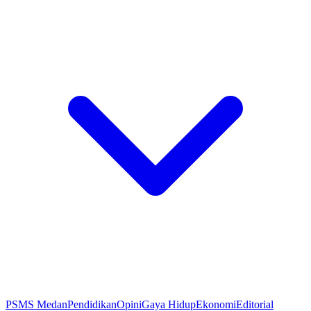
PSMS Medan
Pendidikan
Opini
Gaya Hidup
Ekonomi
Editorial