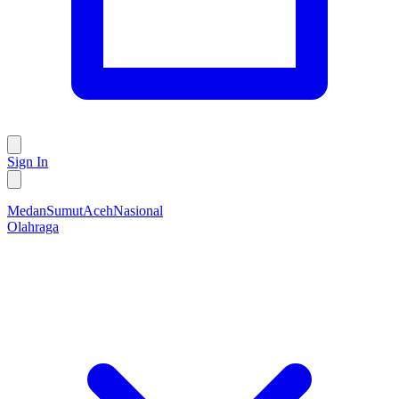
Sign In
Medan
Sumut
Aceh
Nasional
Olahraga