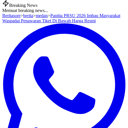
Breaking News
Memuat breaking news...
Beritasore
>
berita
>
medan
>
Panitia PRSU 2026 Imbau Masyarakat
Waspadai Penawaran Tiket Di Bawah Harga Resmi