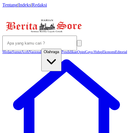
Tentang
|
Indeks
|
Redaksi
Olahraga
Medan
Sumut
Aceh
Nasional
Pendidikan
Opini
Gaya Hidup
Ekonomi
Editorial