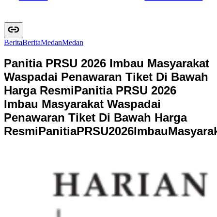
Berita
B
e
r
i
t
a
Medan
M
e
d
a
n
Panitia PRSU 2026 Imbau Masyarakat
Waspadai Penawaran Tiket Di Bawah
Harga Resmi
Panitia PRSU 2026
Imbau Masyarakat Waspadai
Penawaran Tiket Di Bawah Harga
Resmi
P
a
n
i
t
i
a
P
R
S
U
2
0
2
6
I
m
b
a
u
M
a
s
y
a
r
a