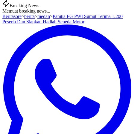
Breaking News
Memuat breaking news...
Beritasore
>
berita
>
medan
>
Panitia FG PWI Sumut Terima 1.200
Peserta Dan Siapkan Hadiah Sepeda Motor