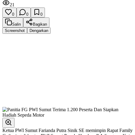
21
0
0
0
Salin
Bagikan
Screenshot
Dengarkan
Ketua PWI Sumut Farianda Putra Sinik SE memimpin Rapat Family