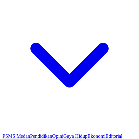
PSMS Medan
Pendidikan
Opini
Gaya Hidup
Ekonomi
Editorial