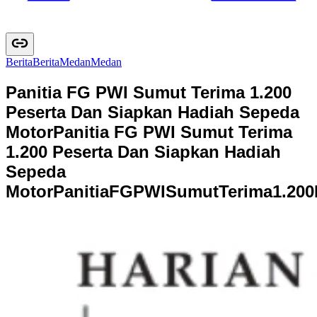
Berita
B
e
r
i
t
a
Medan
M
e
d
a
n
Panitia FG PWI Sumut Terima 1.200
Peserta Dan Siapkan Hadiah Sepeda
Motor
Panitia FG PWI Sumut Terima
1.200 Peserta Dan Siapkan Hadiah
Sepeda
Motor
P
a
n
i
t
i
a
F
G
P
W
I
S
u
m
u
t
T
e
r
i
m
a
1
.
2
0
0