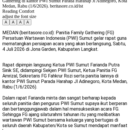
Gathering di kantor PWI Sumut Parada Harahap Jl Adinegoro, Kota
Medan, Rabu (1/6/2026). beritasore.co.id/ist
Reading Comfort
adjust the font size
A
A
A
A
MEDAN (beritasore.co.id): Panitia Family Gathering (FG)
Persatuan Wartawan Indonesia (PWI) Sumut gelar rapat guna
mematangkan persiapan acara yang akan berlangsung, Sabtu,
4 Juli 2026 di Jona Garden, Kabupaten Langkat.
Rapat dipimpin langsung Ketua PWI Sumut Farianda Putra
Sinik SE, didampingi Sekjen PWI Sumut, Ketua Panitia FG
Amrizal, Sekretaris FG Fahkrur Rozi serta panitia lainnya di
kantor PWI Sumut Parada Harahap Jl Adinegoro, Kota Medan,
Rabu (1/6/2026).
Dalam rapat Farianda minta dan sangat berharap kepada
seluruh panitia dan pengurus PWI Sumut supaya ikut berperan
dan bertanggungjawab dalam hal mensukseskan acara FG.
Sehingga FG ajang silaturahmi tahunan itu yang melibatkan
wartawan PWI Sumut bersama keluarga yang bertugas di
seluruh daerah Kabupaten/Kota se Sumut mendapat manfaat