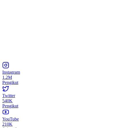
Instagram
1.2M
Pengikut
Twitter
540K
Pengikut
YouTube
210K