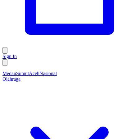
Sign In
Medan
Sumut
Aceh
Nasional
Olahraga