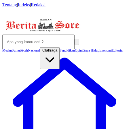
Tentang
|
Indeks
|
Redaksi
Olahraga
Medan
Sumut
Aceh
Nasional
Pendidikan
Opini
Gaya Hidup
Ekonomi
Editorial