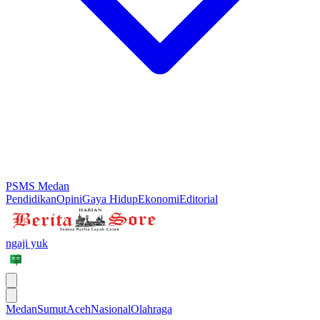
PSMS Medan
Pendidikan
Opini
Gaya Hidup
Ekonomi
Editorial
ngaji yuk
Medan
Sumut
Aceh
Nasional
Olahraga