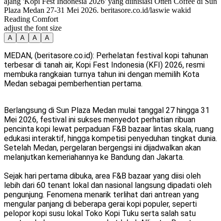
ajang 'Kopi Fest Indonesia 2026' yang diinisiasi Otten Coffee di Sun
Plaza Medan 27-31 Mei 2026. beritasore.co.id/laswie wakid
Reading Comfort
adjust the font size
A
A
A
A
MEDAN, (beritasore.co.id): Perhelatan festival kopi tahunan
terbesar di tanah air, Kopi Fest Indonesia (KFI) 2026, resmi
membuka rangkaian turnya tahun ini dengan memilih Kota
Medan sebagai pemberhentian pertama.
Berlangsung di Sun Plaza Medan mulai tanggal 27 hingga 31
Mei 2026, festival ini sukses menyedot perhatian ribuan
pencinta kopi lewat perpaduan F&B bazaar lintas skala, ruang
edukasi interaktif, hingga kompetisi penyeduhan tingkat dunia.
Setelah Medan, pergelaran bergengsi ini dijadwalkan akan
melanjutkan kemeriahannya ke Bandung dan Jakarta.
Sejak hari pertama dibuka, area F&B bazaar yang diisi oleh
lebih dari 60 tenant lokal dan nasional langsung dipadati oleh
pengunjung. Fenomena menarik terlihat dari antrean yang
mengular panjang di beberapa gerai kopi populer, seperti
pelopor kopi susu lokal Toko Kopi Tuku serta salah satu