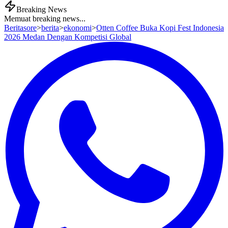
Breaking News
Memuat breaking news...
Beritasore
>
berita
>
ekonomi
>
Otten Coffee Buka Kopi Fest Indonesia
2026 Medan Dengan Kompetisi Global