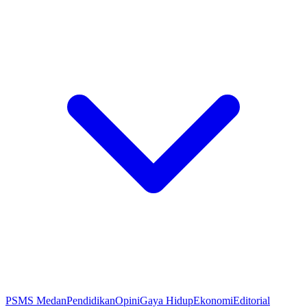
PSMS Medan
Pendidikan
Opini
Gaya Hidup
Ekonomi
Editorial