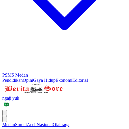
PSMS Medan
Pendidikan
Opini
Gaya Hidup
Ekonomi
Editorial
ngaji yuk
Medan
Sumut
Aceh
Nasional
Olahraga