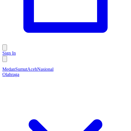
Sign In
Medan
Sumut
Aceh
Nasional
Olahraga