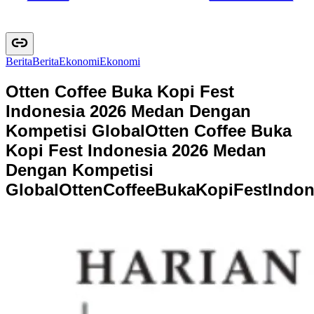
Berita
B
e
r
i
t
a
Ekonomi
E
k
o
n
o
m
i
Otten Coffee Buka Kopi Fest
Indonesia 2026 Medan Dengan
Kompetisi Global
Otten Coffee Buka
Kopi Fest Indonesia 2026 Medan
Dengan Kompetisi
Global
O
t
t
e
n
C
o
f
f
e
e
B
u
k
a
K
o
p
i
F
e
s
t
I
n
d
o