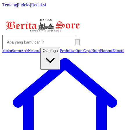
Tentang
|
Indeks
|
Redaksi
Olahraga
Medan
Sumut
Aceh
Nasional
Pendidikan
Opini
Gaya Hidup
Ekonomi
Editorial