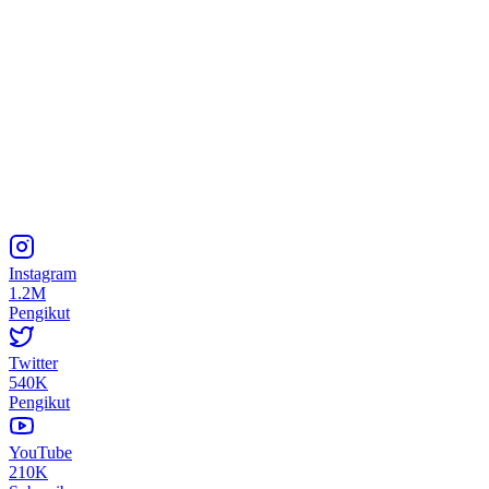
Instagram
1.2M
Pengikut
Twitter
540K
Pengikut
YouTube
210K