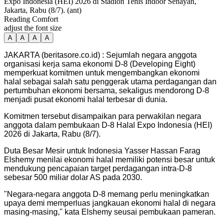
Expo Indonesia (HEI) 2026 di Stadion Tenis Indoor Senayan,
Jakarta, Rabu (8/7). (ant)
Reading Comfort
adjust the font size
A
A
A
A
JAKARTA (beritasore.co.id) : Sejumlah negara anggota
organisasi kerja sama ekonomi D-8 (Developing Eight)
memperkuat komitmen untuk mengembangkan ekonomi
halal sebagai salah satu penggerak utama perdagangan dan
pertumbuhan ekonomi bersama, sekaligus mendorong D-8
menjadi pusat ekonomi halal terbesar di dunia.
Komitmen tersebut disampaikan para perwakilan negara
anggota dalam pembukaan D-8 Halal Expo Indonesia (HEI)
2026 di Jakarta, Rabu (8/7).
Duta Besar Mesir untuk Indonesia Yasser Hassan Farag
Elshemy menilai ekonomi halal memiliki potensi besar untuk
mendukung pencapaian target perdagangan intra-D-8
sebesar 500 miliar dolar AS pada 2030.
"Negara-negara anggota D-8 memang perlu meningkatkan
upaya demi memperluas jangkauan ekonomi halal di negara
masing-masing," kata Elshemy seusai pembukaan pameran.