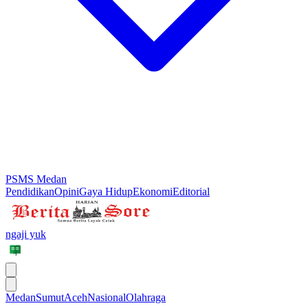
PSMS Medan
Pendidikan
Opini
Gaya Hidup
Ekonomi
Editorial
ngaji yuk
Medan
Sumut
Aceh
Nasional
Olahraga