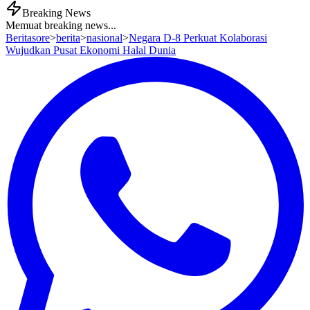
Breaking News
Memuat breaking news...
Beritasore
>
berita
>
nasional
>
Negara D-8 Perkuat Kolaborasi
Wujudkan Pusat Ekonomi Halal Dunia