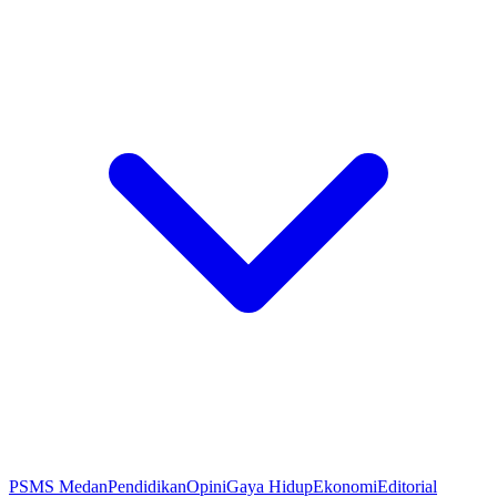
PSMS Medan
Pendidikan
Opini
Gaya Hidup
Ekonomi
Editorial