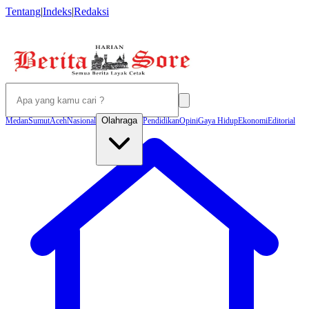
Tentang
|
Indeks
|
Redaksi
Olahraga
Medan
Sumut
Aceh
Nasional
Pendidikan
Opini
Gaya Hidup
Ekonomi
Editorial