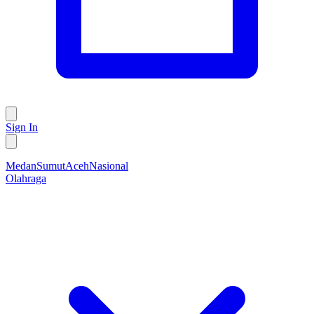
Sign In
Medan
Sumut
Aceh
Nasional
Olahraga