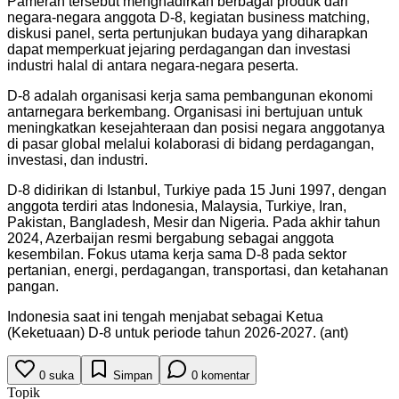
Pameran tersebut menghadirkan berbagai produk dari
negara-negara anggota D-8, kegiatan business matching,
diskusi panel, serta pertunjukan budaya yang diharapkan
dapat memperkuat jejaring perdagangan dan investasi
industri halal di antara negara-negara peserta.
D-8 adalah organisasi kerja sama pembangunan ekonomi
antarnegara berkembang. Organisasi ini bertujuan untuk
meningkatkan kesejahteraan dan posisi negara anggotanya
di pasar global melalui kolaborasi di bidang perdagangan,
investasi, dan industri.
D-8 didirikan di Istanbul, Turkiye pada 15 Juni 1997, dengan
anggota terdiri atas Indonesia, Malaysia, Turkiye, Iran,
Pakistan, Bangladesh, Mesir dan Nigeria. Pada akhir tahun
2024, Azerbaijan resmi bergabung sebagai anggota
kesembilan. Fokus utama kerja sama D-8 pada sektor
pertanian, energi, perdagangan, transportasi, dan ketahanan
pangan.
Indonesia saat ini tengah menjabat sebagai Ketua
(Keketuaan) D-8 untuk periode tahun 2026-2027. (ant)
0
suka
Simpan
0
komentar
Topik