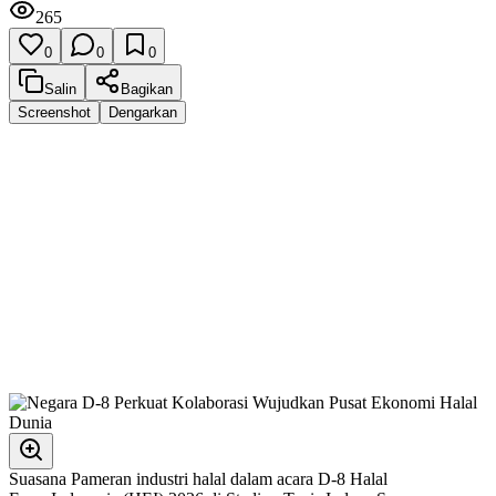
265
0
0
0
Salin
Bagikan
Screenshot
Dengarkan
Suasana Pameran industri halal dalam acara D-8 Halal