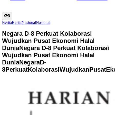
Berita
B
e
r
i
t
a
Nasional
N
a
s
i
o
n
a
l
Negara D-8 Perkuat Kolaborasi
Wujudkan Pusat Ekonomi Halal
Dunia
Negara D-8 Perkuat Kolaborasi
Wujudkan Pusat Ekonomi Halal
Dunia
N
e
g
a
r
a
D
-
8
P
e
r
k
u
a
t
K
o
l
a
b
o
r
a
s
i
W
u
j
u
d
k
a
n
P
u
s
a
t
E
k