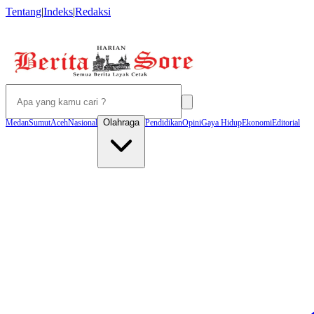
Tentang
|
Indeks
|
Redaksi
Olahraga
Medan
Sumut
Aceh
Nasional
Pendidikan
Opini
Gaya Hidup
Ekonomi
Editorial