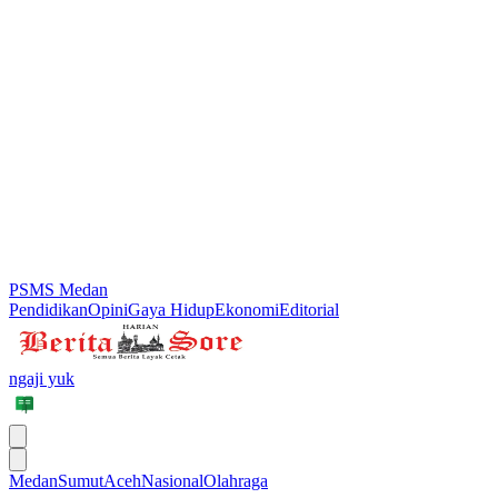
PSMS Medan
Pendidikan
Opini
Gaya Hidup
Ekonomi
Editorial
ngaji yuk
Medan
Sumut
Aceh
Nasional
Olahraga