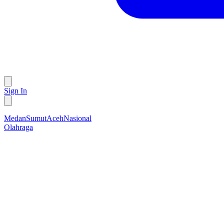
Sign In
Medan
Sumut
Aceh
Nasional
Olahraga