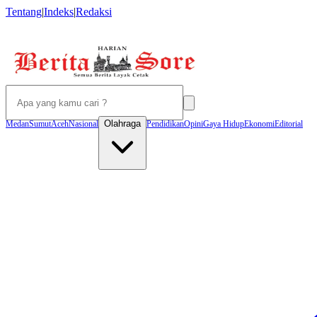
Tentang
|
Indeks
|
Redaksi
Olahraga
Medan
Sumut
Aceh
Nasional
Pendidikan
Opini
Gaya Hidup
Ekonomi
Editorial