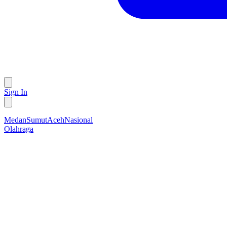
Sign In
Medan
Sumut
Aceh
Nasional
Olahraga