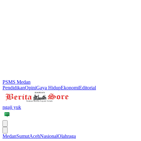
PSMS Medan
Pendidikan
Opini
Gaya Hidup
Ekonomi
Editorial
ngaji yuk
Medan
Sumut
Aceh
Nasional
Olahraga