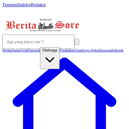
Tentang
|
Indeks
|
Redaksi
Olahraga
Medan
Sumut
Aceh
Nasional
Pendidikan
Opini
Gaya Hidup
Ekonomi
Editorial