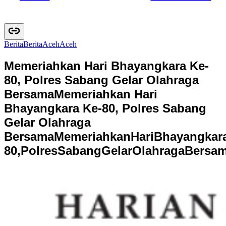
Berita
B
e
r
i
t
a
Aceh
A
c
e
h
Memeriahkan Hari Bhayangkara Ke-
80, Polres Sabang Gelar Olahraga
Bersama
Memeriahkan Hari
Bhayangkara Ke-80, Polres Sabang
Gelar Olahraga
Bersama
M
e
m
e
r
i
a
h
k
a
n
H
a
r
i
B
h
a
y
a
n
g
k
a
r
8
0
,
P
o
l
r
e
s
S
a
b
a
n
g
G
e
l
a
r
O
l
a
h
r
a
g
a
B
e
r
s
a