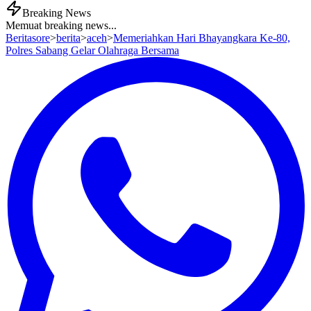
Breaking News
Memuat breaking news...
Beritasore
>
berita
>
aceh
>
Memeriahkan Hari Bhayangkara Ke-80,
Polres Sabang Gelar Olahraga Bersama