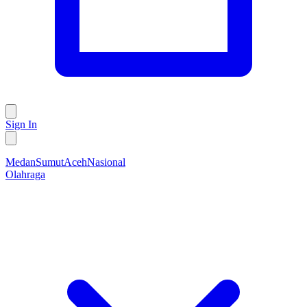
Sign In
Medan
Sumut
Aceh
Nasional
Olahraga