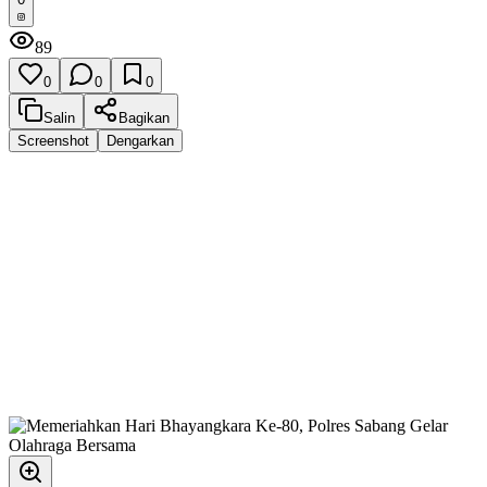
89
0
0
0
Salin
Bagikan
Screenshot
Dengarkan