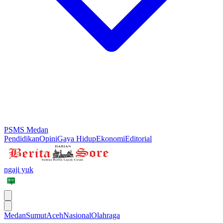
PSMS Medan
Pendidikan
Opini
Gaya Hidup
Ekonomi
Editorial
ngaji yuk
Medan
Sumut
Aceh
Nasional
Olahraga