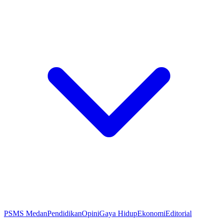
PSMS Medan
Pendidikan
Opini
Gaya Hidup
Ekonomi
Editorial