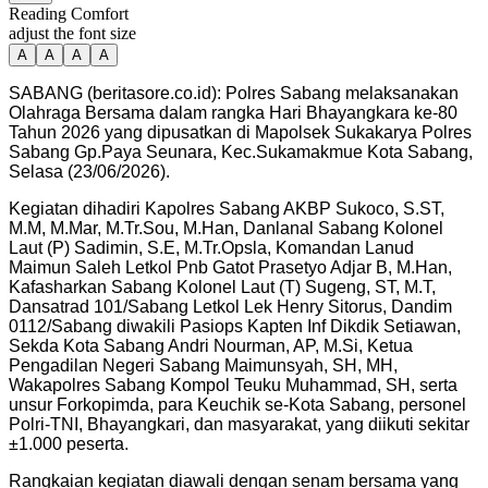
Reading Comfort
adjust the font size
A
A
A
A
SABANG (beritasore.co.id): Polres Sabang melaksanakan
Olahraga Bersama dalam rangka Hari Bhayangkara ke-80
Tahun 2026 yang dipusatkan di Mapolsek Sukakarya Polres
Sabang Gp.Paya Seunara, Kec.Sukamakmue Kota Sabang,
Selasa (23/06/2026).
Kegiatan dihadiri Kapolres Sabang AKBP Sukoco, S.ST,
M.M, M.Mar, M.Tr.Sou, M.Han, Danlanal Sabang Kolonel
Laut (P) Sadimin, S.E, M.Tr.Opsla, Komandan Lanud
Maimun Saleh Letkol Pnb Gatot Prasetyo Adjar B, M.Han,
Kafasharkan Sabang Kolonel Laut (T) Sugeng, ST, M.T,
Dansatrad 101/Sabang Letkol Lek Henry Sitorus, Dandim
0112/Sabang diwakili Pasiops Kapten Inf Dikdik Setiawan,
Sekda Kota Sabang Andri Nourman, AP, M.Si, Ketua
Pengadilan Negeri Sabang Maimunsyah, SH, MH,
Wakapolres Sabang Kompol Teuku Muhammad, SH, serta
unsur Forkopimda, para Keuchik se-Kota Sabang, personel
Polri-TNI, Bhayangkari, dan masyarakat, yang diikuti sekitar
±1.000 peserta.
Rangkaian kegiatan diawali dengan senam bersama yang