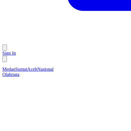
Sign In
Medan
Sumut
Aceh
Nasional
Olahraga