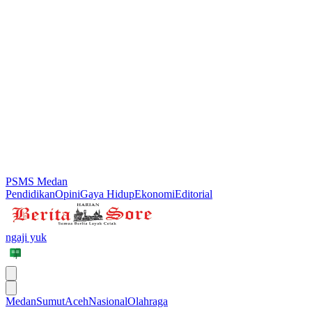
PSMS Medan
Pendidikan
Opini
Gaya Hidup
Ekonomi
Editorial
ngaji yuk
Medan
Sumut
Aceh
Nasional
Olahraga