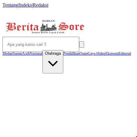
Tentang
|
Indeks
|
Redaksi
Olahraga
Medan
Sumut
Aceh
Nasional
Pendidikan
Opini
Gaya Hidup
Ekonomi
Editorial