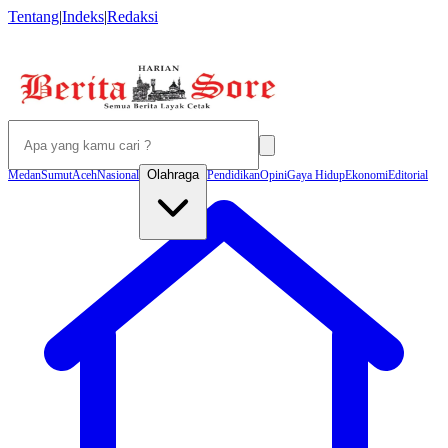
Tentang
|
Indeks
|
Redaksi
Olahraga
Medan
Sumut
Aceh
Nasional
Pendidikan
Opini
Gaya Hidup
Ekonomi
Editorial