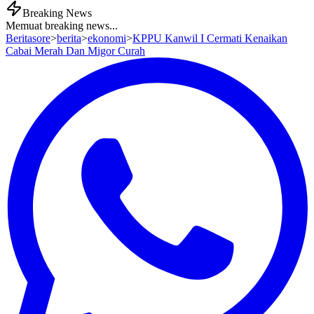
Breaking News
Memuat breaking news...
Beritasore
>
berita
>
ekonomi
>
KPPU Kanwil I Cermati Kenaikan
Cabai Merah Dan Migor Curah