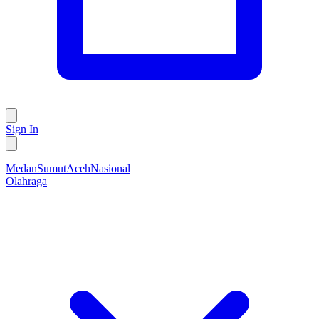
Sign In
Medan
Sumut
Aceh
Nasional
Olahraga