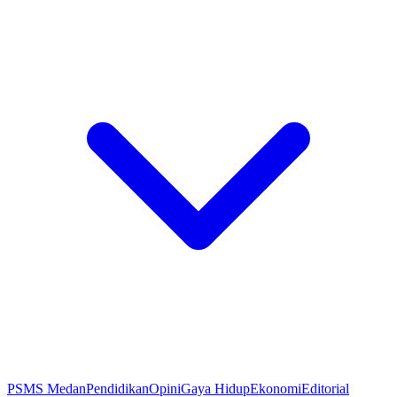
PSMS Medan
Pendidikan
Opini
Gaya Hidup
Ekonomi
Editorial