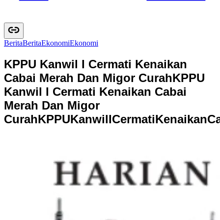
Berita
B
e
r
i
t
a
Ekonomi
E
k
o
n
o
m
i
KPPU Kanwil I Cermati Kenaikan
Cabai Merah Dan Migor Curah
KPPU
Kanwil I Cermati Kenaikan Cabai
Merah Dan Migor
Curah
K
P
P
U
K
a
n
w
i
l
I
C
e
r
m
a
t
i
K
e
n
a
i
k
a
n
C