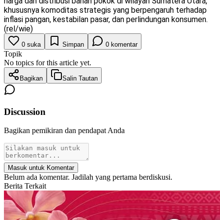
harga dan distribusi bahan pokok di wilayah Sumatera Utara,
khususnya komoditas strategis yang berpengaruh terhadap
inflasi pangan, kestabilan pasar, dan perlindungan konsumen.
(rel/wie)
0
suka
Simpan
0
komentar
Topik
No topics for this article yet.
Bagikan
Salin Tautan
Discussion
Bagikan pemikiran dan pendapat Anda
Masuk untuk Komentar
Belum ada komentar. Jadilah yang pertama berdiskusi.
Berita Terkait