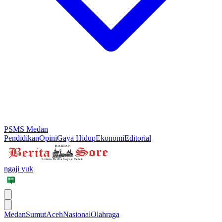
PSMS Medan
Pendidikan
Opini
Gaya Hidup
Ekonomi
Editorial
ngaji yuk
Medan
Sumut
Aceh
Nasional
Olahraga