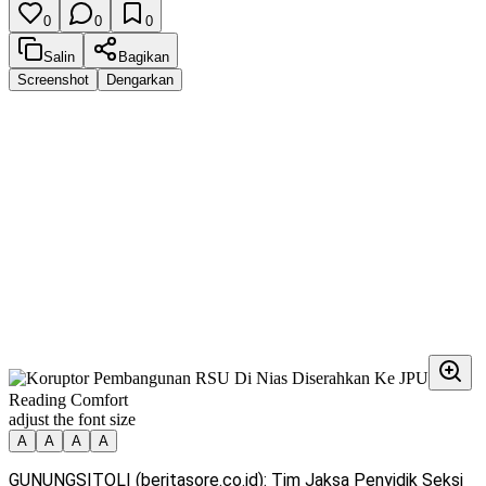
0
0
0
Salin
Bagikan
Screenshot
Dengarkan
Reading Comfort
adjust the font size
A
A
A
A
GUNUNGSITOLI (beritasore.co.id): Tim Jaksa Penyidik Seksi