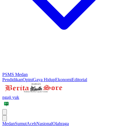
PSMS Medan
Pendidikan
Opini
Gaya Hidup
Ekonomi
Editorial
ngaji yuk
Medan
Sumut
Aceh
Nasional
Olahraga