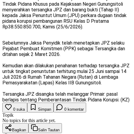
Tindak Pidana Khusus pada Kejaksaan Negeri Gunungsitoli
menyerahkan tersangka JPZ dan barang bukti (Tahap II)
kepada Jaksa Penuntut Umum (JPU) perkara dugaan tindak
pidana korupsi pembangunan RSU Kelas D Pratama
Rp38.550.850.700, Kamis (25/6/2026).
Sebelumnya Jaksa Penyidik telah menetapkan JPZ selaku
Pejabat Pembuat Komitmen (PPK) sebagai Tersangka dan
ditahan sejak 2 Maret 2026.
Kemudian akan dilakukan penahanan terhadap tersangka JPZ
untuk tingkat penuntutan terhitung mulai 25 Juni sampai 14
Juli 2026 di Rumah Tahanan Negara (Rutan) di Lembaga
Pemasyarakatan (Lapas) Kelas IIB Gunungsitoli.
Tersangka JPZ disangka telah melanggar Primair: pasal
berlapis tentang Pemberantasan Tindak Pidana Korupsi. (KZ)
0
suka
Simpan
0
komentar
Topik
No topics for this article yet.
Bagikan
Salin Tautan