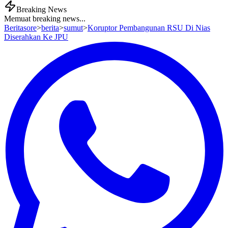
Breaking News
Memuat breaking news...
Beritasore
>
berita
>
sumut
>
Koruptor Pembangunan RSU Di Nias
Diserahkan Ke JPU