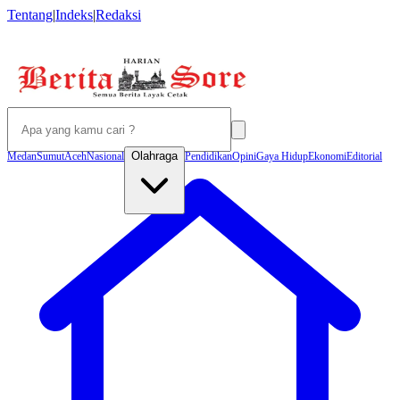
Tentang
|
Indeks
|
Redaksi
Olahraga
Medan
Sumut
Aceh
Nasional
Pendidikan
Opini
Gaya Hidup
Ekonomi
Editorial