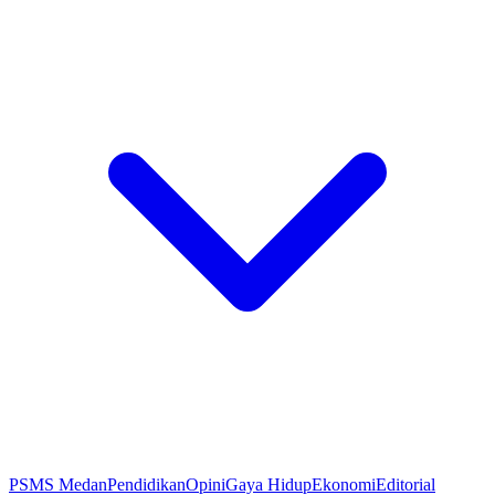
PSMS Medan
Pendidikan
Opini
Gaya Hidup
Ekonomi
Editorial