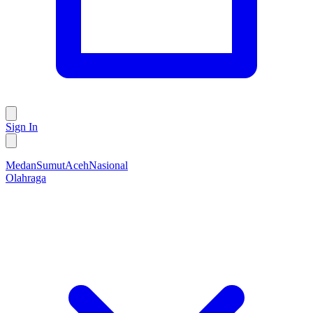
Sign In
Medan
Sumut
Aceh
Nasional
Olahraga