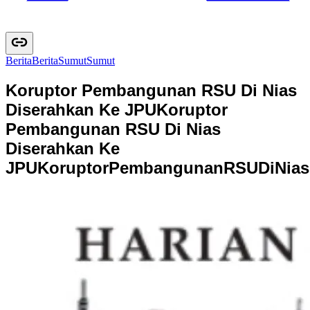
Berita
B
e
r
i
t
a
Sumut
S
u
m
u
t
Koruptor Pembangunan RSU Di Nias
Diserahkan Ke JPU
Koruptor
Pembangunan RSU Di Nias
Diserahkan Ke
JPU
K
o
r
u
p
t
o
r
P
e
m
b
a
n
g
u
n
a
n
R
S
U
D
i
N
i
a
s