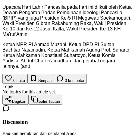
Upacara Hari Lahir Pancasila pada hari ini diikuti oleh Ketua
Dewan Pengarah Badan Pembinaan Ideologi Pancasila
(BPIP) yang juga Presiden Ke-5 RI Megawati Soekarnoputri,
Wakil Presiden Gibran Rakabuming Raka, Wakil Presiden
Ke-10 dan Ke-12 Jusuf Kalla, Wakil Presiden Ke-13 KH
Ma'ruf Amin.
Ketua MPR RI Ahmad Muzani, Ketua DPD RI Sultan
Bachtiar Najamudin, Ketua Mahkamah Agung Prof. Sunarto,
Ketua Mahkamah Konstitusi Suhartoyo, Ketua Komisi
Yudisial Abdul Chair Ramadhan, dan pejabat negara
lainnya. (ant)
0
suka
Simpan
0
komentar
Topik
No topics for this article yet.
Bagikan
Salin Tautan
Discussion
Bagikan pemikiran dan pendapat Anda