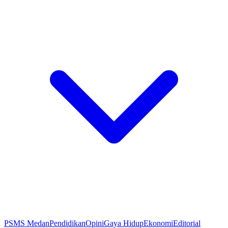
PSMS Medan
Pendidikan
Opini
Gaya Hidup
Ekonomi
Editorial