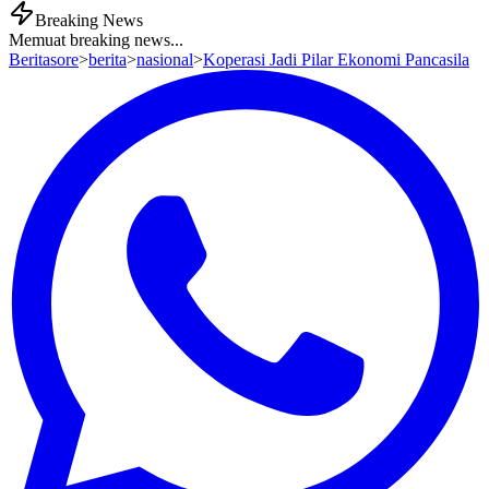
Breaking News
Memuat breaking news...
Beritasore
>
berita
>
nasional
>
Koperasi Jadi Pilar Ekonomi Pancasila