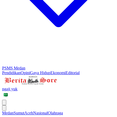
PSMS Medan
Pendidikan
Opini
Gaya Hidup
Ekonomi
Editorial
ngaji yuk
Medan
Sumut
Aceh
Nasional
Olahraga