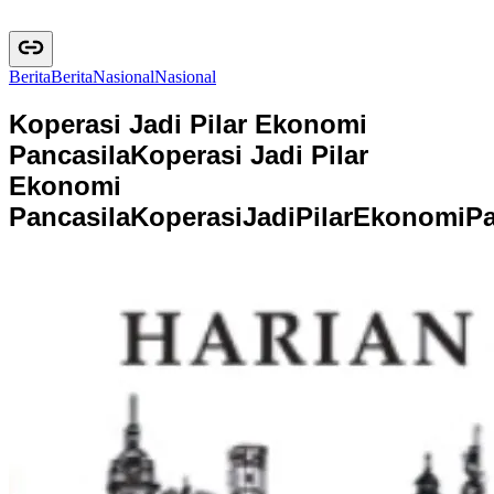
Berita
B
e
r
i
t
a
Nasional
N
a
s
i
o
n
a
l
Koperasi Jadi Pilar Ekonomi
Pancasila
Koperasi Jadi Pilar
Ekonomi
Pancasila
K
o
p
e
r
a
s
i
J
a
d
i
P
i
l
a
r
E
k
o
n
o
m
i
P