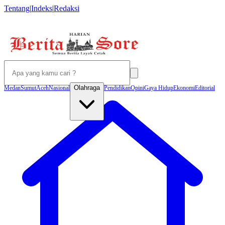
Tentang
|
Indeks
|
Redaksi
Olahraga
Medan
Sumut
Aceh
Nasional
Pendidikan
Opini
Gaya Hidup
Ekonomi
Editorial