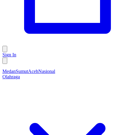
Sign In
Medan
Sumut
Aceh
Nasional
Olahraga