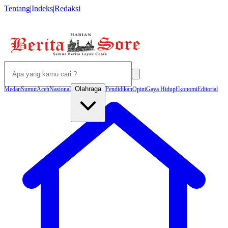
Tentang
|
Indeks
|
Redaksi
Olahraga
Medan
Sumut
Aceh
Nasional
Pendidikan
Opini
Gaya Hidup
Ekonomi
Editorial