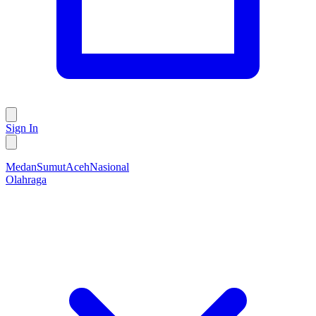
Sign In
Medan
Sumut
Aceh
Nasional
Olahraga