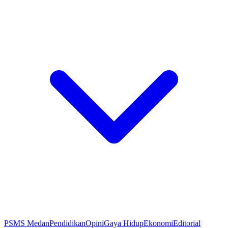
PSMS Medan
Pendidikan
Opini
Gaya Hidup
Ekonomi
Editorial