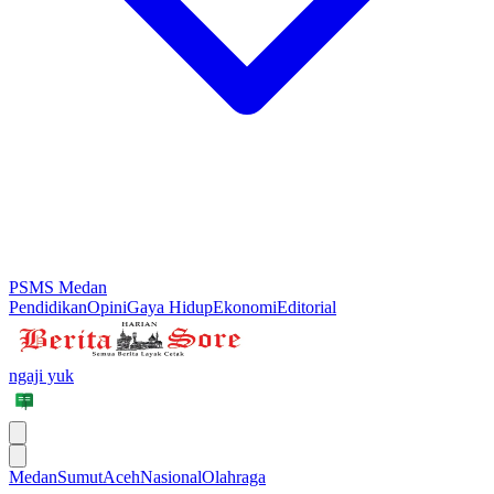
PSMS Medan
Pendidikan
Opini
Gaya Hidup
Ekonomi
Editorial
ngaji yuk
Medan
Sumut
Aceh
Nasional
Olahraga