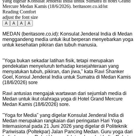
yang digelar Konsulat Jenderal India untuk Sumatra di hotel Grand
Mercure Medan Kamis (18/6/2026). beritasore.co.id/ist
Reading Comfort
adjust the font size
A
A
A
A
MEDAN (beritasore.co.id): Konsulat Jenderal India di Medan
menggandeng media untuk ikut berperan menyebarkan yoga
untuk kesehatan pikiran dan tubuh manusia.
"Yoga bukan sekadar latihan fisik, tetapi merupakan
pendekatan menyeluruh terhadap kesejahteraan yang
menyatukan tubuh, pikiran, dan jiwa," kata Ravi Shanker
Goel, Konsul Jenderal India untuk Sumatra di Medan Kamis
(18/6/2026) sore
Ravi antusias mengajak wartawan dari sejumlah media di
Medan untuk ikut olahraga yoga di Hotel Grand Mercure
Medan Kamis (18/6/2026) sore.
"Yoga for Media" yang digelar Konsulat Jenderal India di
Medan merupakan rangkaian dari peringatan Hari Yoga
Internasional pada 21 Juni 2026 yang digelar di Politeknik
Pariwisata (Poltekpar) Jalan Pancing Medan. Guru yoga dari