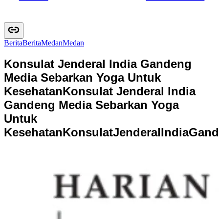
Berita
B
e
r
i
t
a
Medan
M
e
d
a
n
Konsulat Jenderal India Gandeng
Media Sebarkan Yoga Untuk
Kesehatan
Konsulat Jenderal India
Gandeng Media Sebarkan Yoga
Untuk
Kesehatan
K
o
n
s
u
l
a
t
J
e
n
d
e
r
a
l
I
n
d
i
a
G
a
n
d