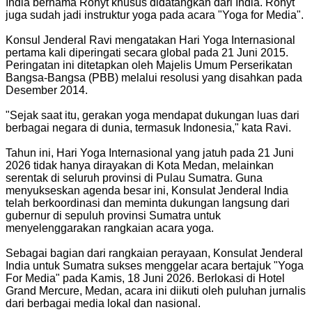
India bernama Rohyt khusus didatangkan dari India. Rohyt
juga sudah jadi instruktur yoga pada acara "Yoga for Media".
Konsul Jenderal Ravi mengatakan Hari Yoga Internasional
pertama kali diperingati secara global pada 21 Juni 2015.
Peringatan ini ditetapkan oleh Majelis Umum Perserikatan
Bangsa-Bangsa (PBB) melalui resolusi yang disahkan pada
Desember 2014.
"Sejak saat itu, gerakan yoga mendapat dukungan luas dari
berbagai negara di dunia, termasuk Indonesia," kata Ravi.
Tahun ini, Hari Yoga Internasional yang jatuh pada 21 Juni
2026 tidak hanya dirayakan di Kota Medan, melainkan
serentak di seluruh provinsi di Pulau Sumatra. Guna
menyukseskan agenda besar ini, Konsulat Jenderal India
telah berkoordinasi dan meminta dukungan langsung dari
gubernur di sepuluh provinsi Sumatra untuk
menyelenggarakan rangkaian acara yoga.
Sebagai bagian dari rangkaian perayaan, Konsulat Jenderal
India untuk Sumatra sukses menggelar acara bertajuk "Yoga
For Media" pada Kamis, 18 Juni 2026. Berlokasi di Hotel
Grand Mercure, Medan, acara ini diikuti oleh puluhan jurnalis
dari berbagai media lokal dan nasional.