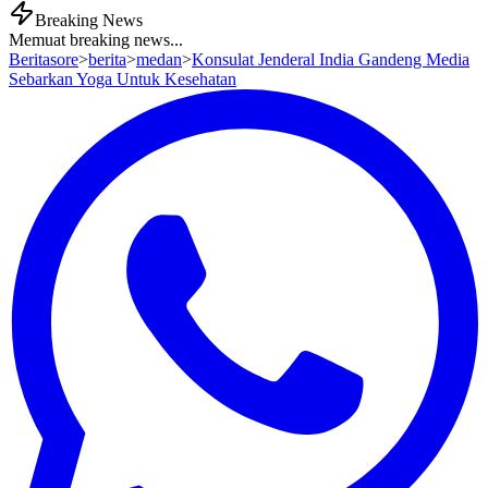
Breaking News
Memuat breaking news...
Beritasore
>
berita
>
medan
>
Konsulat Jenderal India Gandeng Media
Sebarkan Yoga Untuk Kesehatan