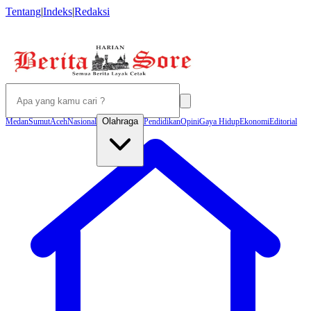
Tentang
|
Indeks
|
Redaksi
Olahraga
Medan
Sumut
Aceh
Nasional
Pendidikan
Opini
Gaya Hidup
Ekonomi
Editorial