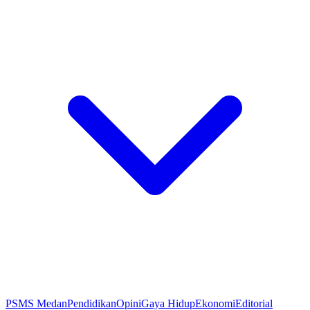
PSMS Medan
Pendidikan
Opini
Gaya Hidup
Ekonomi
Editorial