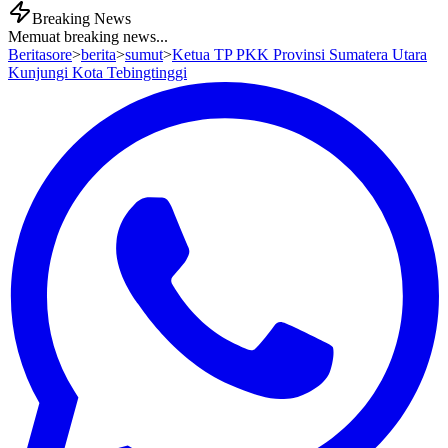
Breaking News
Memuat breaking news...
Beritasore
>
berita
>
sumut
>
Ketua TP PKK Provinsi Sumatera Utara
Kunjungi Kota Tebingtinggi