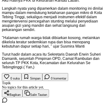
Aku Hatinya PKK di Kelurahan Rantau Laban.
Langkah nyata yang dipamerkan dalam monitoring ini dinilai
mampu dalam mendukung ketahanan pangan mikro di Kota
Tebing Tinggi, sekaligus menjadi instrumen efektif dalam
mengintervensi pencegahan stunting melalui penyediaan
asupan gizi yang mandiri dan sehat langsung dari
pekarangan sendiri.
"Halaman rumah warga tidak dibiarkan kosong, melainkan
dikelola teratur sedemikian rupa dan bisa menopang
kebutuhan dapur setiap hari, " ujar Susmira Wanti
Turut hadir dalam acara itu Sekretaris Daerah Erwin Suheri
Damanik, sejumlah Pimpinan OPD, Camat Rambutan dan
seluruh TP PKK Kota, Kecamatan dan Kelurahan Se
Tebingtinggi.( Yan,)
0
suka
Simpan
0
komentar
Topik
No topics for this article yet.
Bagikan
Salin Tautan