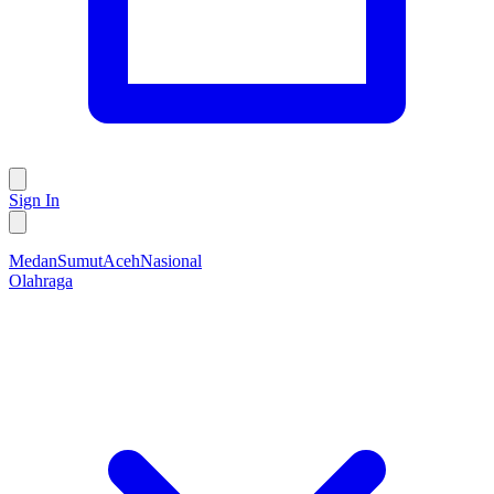
Sign In
Medan
Sumut
Aceh
Nasional
Olahraga