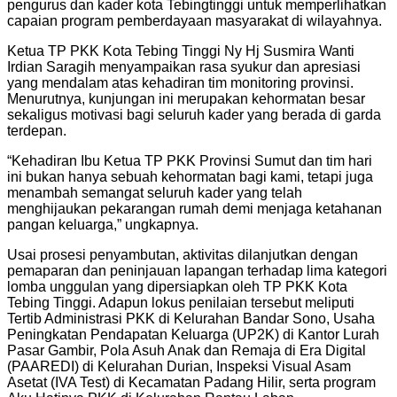
pengurus dan kader kota Tebingtinggi untuk memperlihatkan
capaian program pemberdayaan masyarakat di wilayahnya.
Ketua TP PKK Kota Tebing Tinggi Ny Hj Susmira Wanti
Irdian Saragih menyampaikan rasa syukur dan apresiasi
yang mendalam atas kehadiran tim monitoring provinsi.
Menurutnya, kunjungan ini merupakan kehormatan besar
sekaligus motivasi bagi seluruh kader yang berada di garda
terdepan.
“Kehadiran Ibu Ketua TP PKK Provinsi Sumut dan tim hari
ini bukan hanya sebuah kehormatan bagi kami, tetapi juga
menambah semangat seluruh kader yang telah
menghijaukan pekarangan rumah demi menjaga ketahanan
pangan keluarga,” ungkapnya.
Usai prosesi penyambutan, aktivitas dilanjutkan dengan
pemaparan dan peninjauan lapangan terhadap lima kategori
lomba unggulan yang dipersiapkan oleh TP PKK Kota
Tebing Tinggi. Adapun lokus penilaian tersebut meliputi
Tertib Administrasi PKK di Kelurahan Bandar Sono, Usaha
Peningkatan Pendapatan Keluarga (UP2K) di Kantor Lurah
Pasar Gambir, Pola Asuh Anak dan Remaja di Era Digital
(PAAREDI) di Kelurahan Durian, Inspeksi Visual Asam
Asetat (IVA Test) di Kecamatan Padang Hilir, serta program