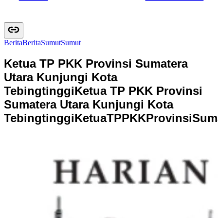
Berita
B
e
r
i
t
a
Sumut
S
u
m
u
t
Ketua TP PKK Provinsi Sumatera
Utara Kunjungi Kota
Tebingtinggi
Ketua TP PKK Provinsi
Sumatera Utara Kunjungi Kota
Tebingtinggi
K
e
t
u
a
T
P
P
K
K
P
r
o
v
i
n
s
i
S
u
m