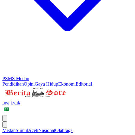
PSMS Medan
Pendidikan
Opini
Gaya Hidup
Ekonomi
Editorial
ngaji yuk
Medan
Sumut
Aceh
Nasional
Olahraga