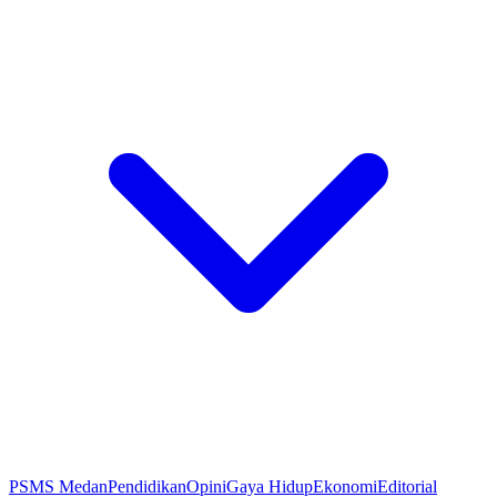
PSMS Medan
Pendidikan
Opini
Gaya Hidup
Ekonomi
Editorial