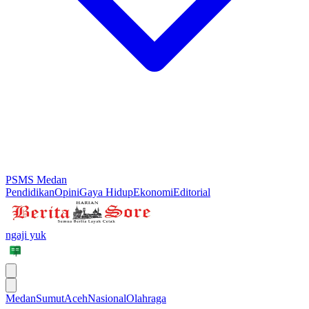
PSMS Medan
Pendidikan
Opini
Gaya Hidup
Ekonomi
Editorial
ngaji yuk
Medan
Sumut
Aceh
Nasional
Olahraga