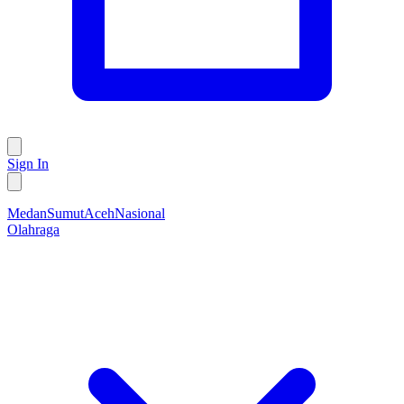
Sign In
Medan
Sumut
Aceh
Nasional
Olahraga