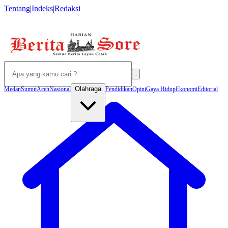
Tentang
|
Indeks
|
Redaksi
Olahraga
Medan
Sumut
Aceh
Nasional
Pendidikan
Opini
Gaya Hidup
Ekonomi
Editorial