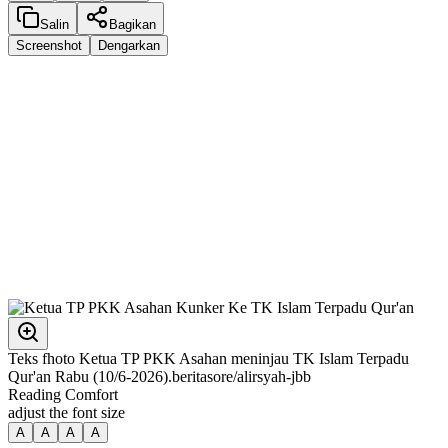
Salin
Bagikan
Screenshot
Dengarkan
Teks fhoto Ketua TP PKK Asahan meninjau TK Islam Terpadu
Qur'an Rabu (10/6-2026).beritasore/alirsyah-jbb
Reading Comfort
adjust the font size
A
A
A
A