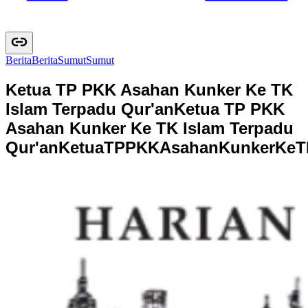
Berita
B
e
r
i
t
a
Sumut
S
u
m
u
t
Ketua TP PKK Asahan Kunker Ke TK
Islam Terpadu Qur'an
Ketua TP PKK
Asahan Kunker Ke TK Islam Terpadu
Qur'an
K
e
t
u
a
T
P
P
K
K
A
s
a
h
a
n
K
u
n
k
e
r
K
e
T