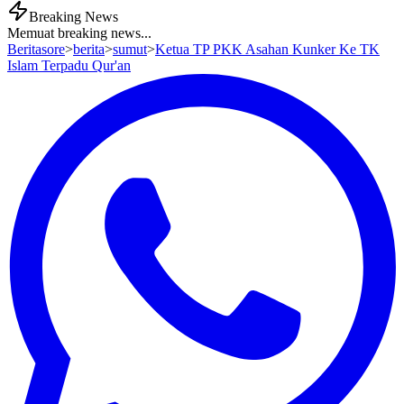
Breaking News
Memuat breaking news...
Beritasore
>
berita
>
sumut
>
Ketua TP PKK Asahan Kunker Ke TK
Islam Terpadu Qur'an