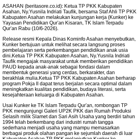
ASAHAN (beritasore.co.id): Ketua TP PKK Kabupaten
Asahan, Ny.Yusnila Indriati Taufik, bersama Staf Ahli TP PKK
Kabupaten Asahan melakukan kunjungan kerja (Kunker) ke
Yayasan Pendidikan Qur'an Kisaran, TK Islam Terpadu
Qur'an Rabu (10/6-2026).
Release resmi Kepala Dinas Kominfo Asahan menyebutkan,
Kunker bertujuan untuk melihat secara langsung proses
pembelajaran serta perkembangan pendidikan anak usia
dini.Ketua TP PKK Kabupaten Asahan, Ny.Yusnila Indriati
Taufik mengajak masyarakat untuk memberikan pendidikan
PAUD kepada anak-anak sebagai fondasi dalam
membentuk generasi yang cerdas, berkarakter, dan
berakhlak mulia.Ketua TP PKK Kabupaten Asahan berharap
program Pokja II dapat terus berjalan secara optimal dalam
meningkatkan kualitas pendidikan, budaya literasi, serta
kesejahteraan keluarga di Kabupaten Asahan.
Usai Kunker ke TK Islam Terpadu Qur'an, rombongan TP
PKK mengunjungi Galeri UP2K PKK dan Rumah Produksi
Selasih milik Slamet dan Sari Asih Usaha yang berdiri tahun
1994 telah berkembang dari industri rumah tangga
sederhana menjadi usaha yang mampu memasarkan
berbagai produk olahan pangan ke sejumlah daerah di luar
Kabupaten Asahan.TP PKK melanjutkan Kunker ke