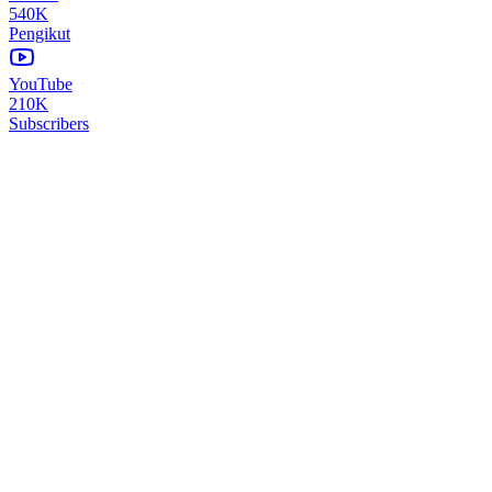
540K
Pengikut
YouTube
210K
Subscribers