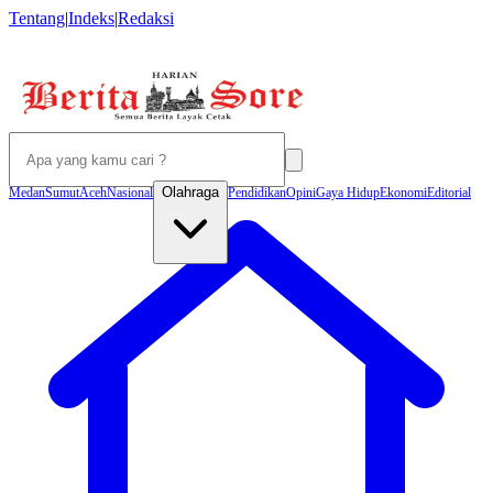
Tentang
|
Indeks
|
Redaksi
Olahraga
Medan
Sumut
Aceh
Nasional
Pendidikan
Opini
Gaya Hidup
Ekonomi
Editorial