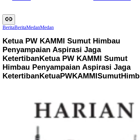
Berita
B
e
r
i
t
a
Medan
M
e
d
a
n
Ketua PW KAMMI Sumut Himbau
Penyampaian Aspirasi Jaga
Ketertiban
Ketua PW KAMMI Sumut
Himbau Penyampaian Aspirasi Jaga
Ketertiban
K
e
t
u
a
P
W
K
A
M
M
I
S
u
m
u
t
H
i
m
b