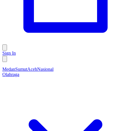
Sign In
Medan
Sumut
Aceh
Nasional
Olahraga