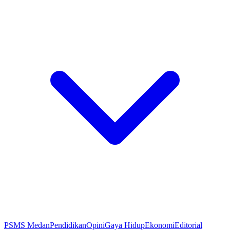
PSMS Medan
Pendidikan
Opini
Gaya Hidup
Ekonomi
Editorial