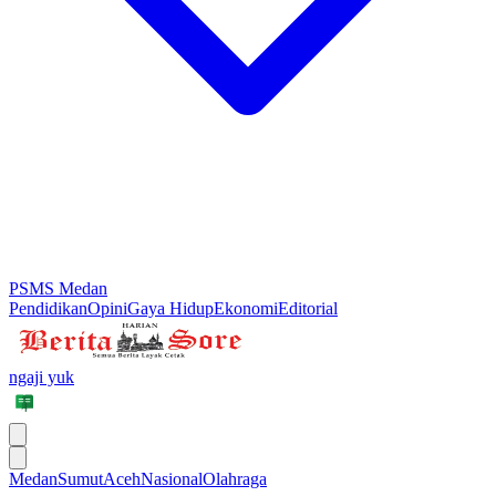
PSMS Medan
Pendidikan
Opini
Gaya Hidup
Ekonomi
Editorial
ngaji yuk
Medan
Sumut
Aceh
Nasional
Olahraga