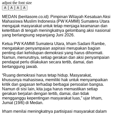
adjust the font size
A
A
A
A
MEDAN (beritasore.co.id): Pimpinan Wilayah Kesatuan Aksi
Mahasiswa Muslim Indonesia (PW KAMMI) Sumatera Utara
mengajak masyarakat untuk tetap menjaga keamanan dan
ketertiban di tengah meningkatnya gelombang aksi nasional
yang berlangsung sepanjang Juni 2026.
Ketua PW KAMMI Sumatera Utara, Irham Sadani Rambe,
mengatakan penyampaian aspirasi merupakan bagian
penting dari kehidupan demokrasi yang harus dihormati.
Namun, menurutnya, setiap gerakan dan aksi penyampaian
pendapat perlu dilakukan secara tertib, damai, dan
bertanggung jawab.
“Ruang demokrasi harus tetap hidup. Masyarakat,
khususnya mahasiswa, memiliki hak untuk menyampaikan
kritik dan gagasan terhadap berbagai persoalan bangsa.
Namun di sisi lain, kita juga harus memastikan setiap
gerakan berjalan dengan tertib, damai, dan tidak
mengganggu kepentingan masyarakat luas,” ujar Irham,
Jumat (19/6) di Medan.
Irham menilai meningkatnya partisipasi masyarakat dalam