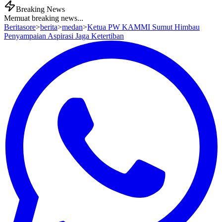
Breaking News
Memuat breaking news...
Beritasore
>
berita
>
medan
>
Ketua PW KAMMI Sumut Himbau
Penyampaian Aspirasi Jaga Ketertiban