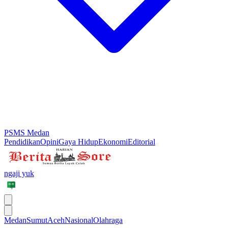
PSMS Medan
Pendidikan
Opini
Gaya Hidup
Ekonomi
Editorial
ngaji yuk
Medan
Sumut
Aceh
Nasional
Olahraga