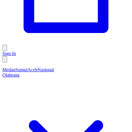
Sign In
Medan
Sumut
Aceh
Nasional
Olahraga