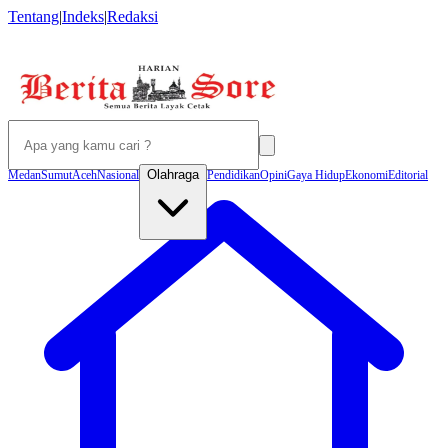
Tentang
|
Indeks
|
Redaksi
Olahraga
Medan
Sumut
Aceh
Nasional
Pendidikan
Opini
Gaya Hidup
Ekonomi
Editorial