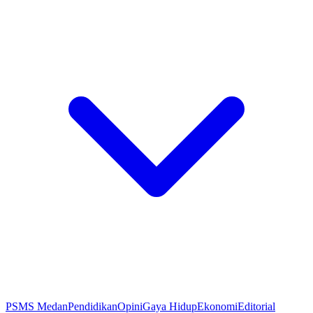
PSMS Medan
Pendidikan
Opini
Gaya Hidup
Ekonomi
Editorial