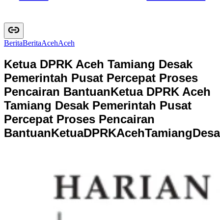
Berita
B
e
r
i
t
a
Aceh
A
c
e
h
Ketua DPRK Aceh Tamiang Desak
Pemerintah Pusat Percepat Proses
Pencairan Bantuan
Ketua DPRK Aceh
Tamiang Desak Pemerintah Pusat
Percepat Proses Pencairan
Bantuan
K
e
t
u
a
D
P
R
K
A
c
e
h
T
a
m
i
a
n
g
D
e
s
a