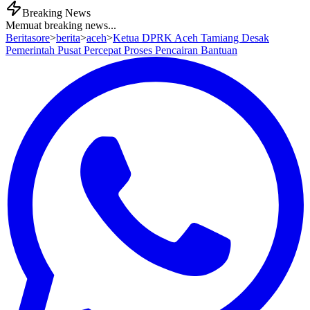
Breaking News
Memuat breaking news...
Beritasore
>
berita
>
aceh
>
Ketua DPRK Aceh Tamiang Desak
Pemerintah Pusat Percepat Proses Pencairan Bantuan