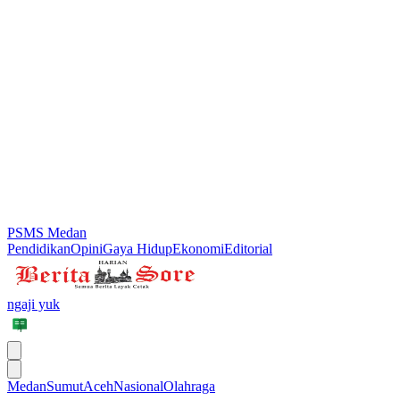
PSMS Medan
Pendidikan
Opini
Gaya Hidup
Ekonomi
Editorial
ngaji yuk
Medan
Sumut
Aceh
Nasional
Olahraga