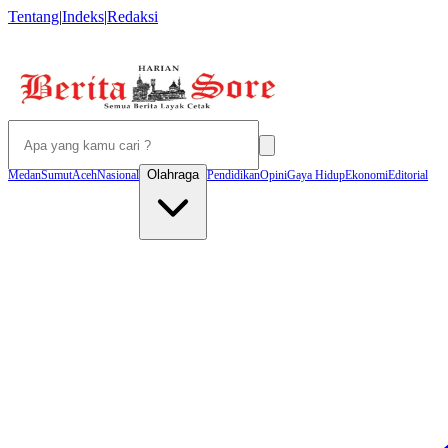
Tentang
|
Indeks
|
Redaksi
Olahraga
Medan
Sumut
Aceh
Nasional
Pendidikan
Opini
Gaya Hidup
Ekonomi
Editorial