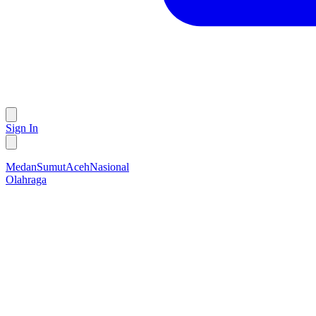
Sign In
Medan
Sumut
Aceh
Nasional
Olahraga