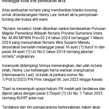
melanggar kode etik pembuatan akta.
Atas perbuatan notaris yang memberikan blanko kosong
untuk ditandatangani Henny Lee terkait akta pernyataan
hutang dan kuasa ahli waris.
"Notaris tersebut telah diberikan sanksi berdasarkan Putusan
Majelis Pemeriksa Wilayah Notaris Provinsi Sumatera Utara
No. M.49/MPWN Prov.03.24 tahun 2024 tertanggal 1 Maret
2024 yang menyatakan Notaris Wira Susanti Manalu
dinyatakan bersalah melanggar pasal 16 ayat (1) huruf m dan
pasal 44 ayat (1) UU No.2 tahun 2014 tentang jabatan
notaris," ungkapnya.
Irwansyah didampingi timnya menerangkan, dari ulah notaris
inilah, Henny Lee kehilangan harta warisan orangtuanya
(Hermawanto Lee). Ia kalah di perkara nomor No.
1/Pdt.G/2023/PN Pms tanggal 06 Juni 2023 hingga Kasasi.
"Saat ia menempuh upaya hukum PK malah jadi terdakwa dan
dijerat jaksa dengan pasal 373ayat (1) UU No. 1 Tahun 2023
tentang KUHP," jelas nya.
Terdakwa dan tim pengacaranya berkeyakinan, hakim akan