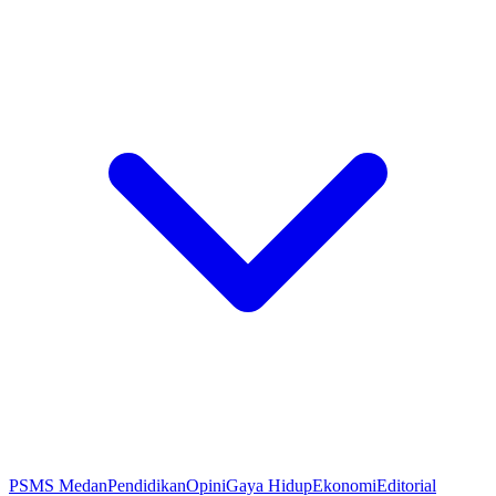
PSMS Medan
Pendidikan
Opini
Gaya Hidup
Ekonomi
Editorial