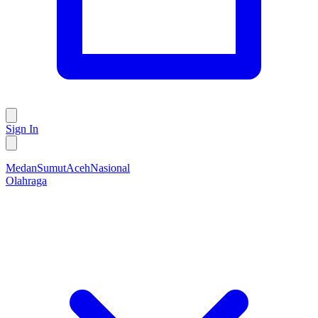
Sign In
Medan
Sumut
Aceh
Nasional
Olahraga