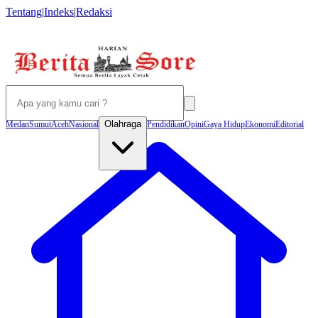
Tentang
|
Indeks
|
Redaksi
Olahraga
Medan
Sumut
Aceh
Nasional
Pendidikan
Opini
Gaya Hidup
Ekonomi
Editorial