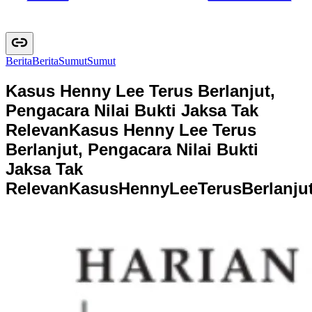
Berita
B
e
r
i
t
a
Sumut
S
u
m
u
t
Kasus Henny Lee Terus Berlanjut,
Pengacara Nilai Bukti Jaksa Tak
Relevan
Kasus Henny Lee Terus
Berlanjut, Pengacara Nilai Bukti
Jaksa Tak
Relevan
K
a
s
u
s
H
e
n
n
y
L
e
e
T
e
r
u
s
B
e
r
l
a
n
j
u