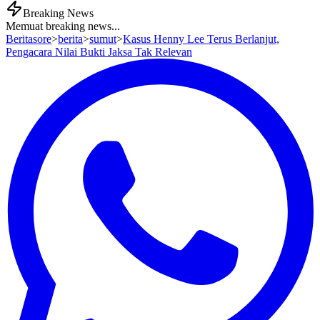
Breaking News
Memuat breaking news...
Beritasore
>
berita
>
sumut
>
Kasus Henny Lee Terus Berlanjut,
Pengacara Nilai Bukti Jaksa Tak Relevan