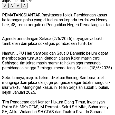
adjust the font size
A
A
A
A
PEMATANGSIANTAR (neyitasore.fo.id); Persidangan kasus
keterangan palsu yang dituduhkan kepada terdakwa Henny
Lee, 48, terus bergulir di Pengadilan Negeri Pematangsiantar.
Agenda persidangan Selasa (2/6/2026) seyogianya bukti
tambahan dari jaksa sekaligus pembacaan tuntutan.
Namun, JPU Heri Santoso dan Saut B Damanik belum dapat
membacakan tuntutan, dengan alasan Kajari masih cuti.
Sehingga tim jaksa masih meminta hakim agar menunda
persidangan hingga 2 minggu mendatang, Selasa (18/5/2026).
Sebelumnya, majelis hakim diketuai Rinding Sambara telah
mengingatkan jaksa dan juga pengacara agar tidak mengulur-
ulur waktu. Mengingat kasus ini telah berjalan sudah 5 bulan,
sejak Januari 2025.
Tim Pengacara dari Kantor Hukum Elang Timur, Irwansyah
Putra SH MKn CFAS, M Permata Sakti SH MKn, Suhartonny
SH, Atika Wulandari SH CFAS dan Tuahta Rivaldo Sabaqal