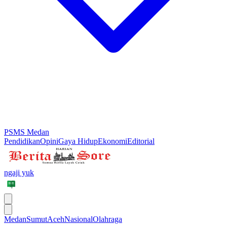
PSMS Medan
Pendidikan
Opini
Gaya Hidup
Ekonomi
Editorial
ngaji yuk
Medan
Sumut
Aceh
Nasional
Olahraga