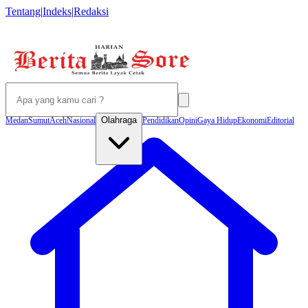
Tentang
|
Indeks
|
Redaksi
Olahraga
Medan
Sumut
Aceh
Nasional
Pendidikan
Opini
Gaya Hidup
Ekonomi
Editorial