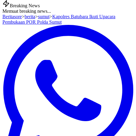
Breaking News
Memuat breaking news...
Beritasore
>
berita
>
sumut
>
Kapolres Batubara Ikuti Upacara
Pembukaan POR Polda Sumut