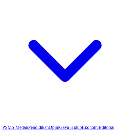
PSMS Medan
Pendidikan
Opini
Gaya Hidup
Ekonomi
Editorial