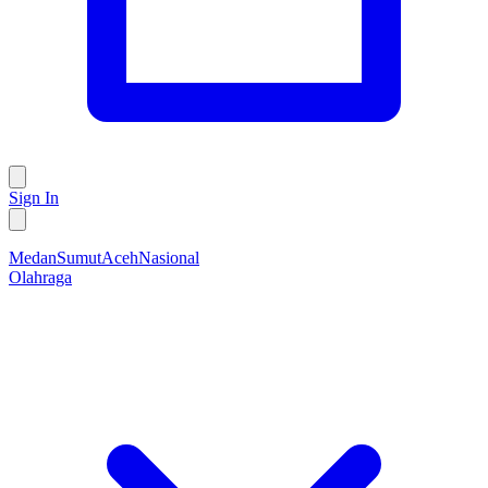
Sign In
Medan
Sumut
Aceh
Nasional
Olahraga