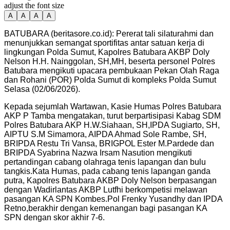
adjust the font size
A
A
A
A
BATUBARA (beritasore.co.id): Pererat tali silaturahmi dan
menunjukkan semangat sportifitas antar satuan kerja di
lingkungan Polda Sumut, Kapolres Batubara AKBP Doly
Nelson H.H. Nainggolan, SH,MH, beserta personel Polres
Batubara mengikuti upacara pembukaan Pekan Olah Raga
dan Rohani (POR) Polda Sumut di kompleks Polda Sumut
Selasa (02/06/2026).
Kepada sejumlah Wartawan, Kasie Humas Polres Batubara
AKP P Tamba mengatakan, turut berpartisipasi Kabag SDM
Polres Batubara AKP H.W.Siahaan, SH,IPDA Sugiarto, SH,
AIPTU S.M Simamora, AIPDA Ahmad Sole Rambe, SH,
BRIPDA Restu Tri Vansa, BRIGPOL Ester M.Pardede dan
BRIPDA Syabrina Nazwa Irsam Nasution mengikuti
pertandingan cabang olahraga tenis lapangan dan bulu
tangkis.Kata Humas, pada cabang tenis lapangan ganda
putra, Kapolres Batubara AKBP Doly Nelson berpasangan
dengan Wadirlantas AKBP Lutfhi berkompetisi melawan
pasangan KA SPN Kombes.Pol Frenky Yusandhy dan IPDA
Retno,berakhir dengan kemenangan bagi pasangan KA
SPN dengan skor akhir 7-6.