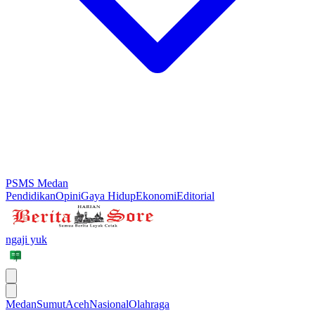
PSMS Medan
Pendidikan
Opini
Gaya Hidup
Ekonomi
Editorial
ngaji yuk
Medan
Sumut
Aceh
Nasional
Olahraga