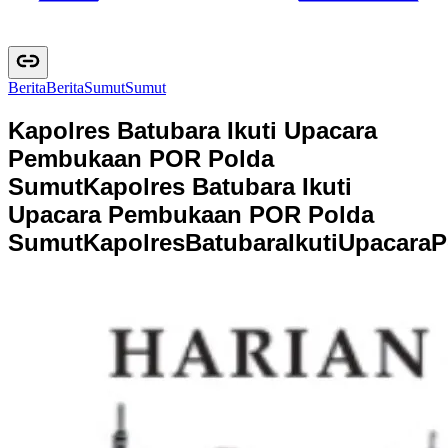
Berita
B
e
r
i
t
a
Sumut
S
u
m
u
t
Kapolres Batubara Ikuti Upacara
Pembukaan POR Polda
Sumut
Kapolres Batubara Ikuti
Upacara Pembukaan POR Polda
Sumut
K
a
p
o
l
r
e
s
B
a
t
u
b
a
r
a
I
k
u
t
i
U
p
a
c
a
r
a
P