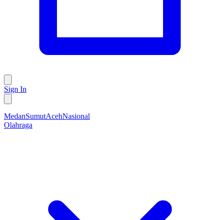
Sign In
Medan
Sumut
Aceh
Nasional
Olahraga