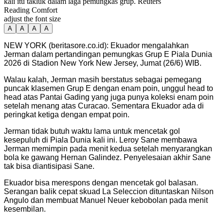
kali itu takluk dalam laga pemungkas grup. Reuters
Reading Comfort
adjust the font size
A
A
A
A
NEW YORK (beritasore.co.id): Ekuador mengalahkan
Jerman dalam pertandingan pemungkas Grup E Piala Dunia
2026 di Stadion New York New Jersey, Jumat (26/6) WIB.
Walau kalah, Jerman masih berstatus sebagai pemegang
puncak klasemen Grup E dengan enam poin, unggul head to
head atas Pantai Gading yang juga punya koleksi enam poin
setelah menang atas Curacao. Sementara Ekuador ada di
peringkat ketiga dengan empat poin.
Jerman tidak butuh waktu lama untuk mencetak gol
kesepuluh di Piala Dunia kali ini. Leroy Sane membawa
Jerman memimpin pada menit kedua setelah menyarangkan
bola ke gawang Hernan Galindez. Penyelesaian akhir Sane
tak bisa diantisipasi Sane.
Ekuador bisa merespons dengan mencetak gol balasan.
Serangan balik cepat skuad La Seleccion dituntaskan Nilson
Angulo dan membuat Manuel Neuer kebobolan pada menit
kesembilan.