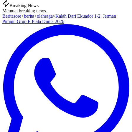
Breaking News
Memuat breaking news...
Beritasore
>
berita
>
olahraga
>
Kalah Dari Ekuador 1-2, Jerman
Pimpin Grup E Piala Dunia 2026