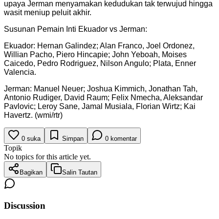
upaya Jerman menyamakan kedudukan tak terwujud hingga
wasit meniup peluit akhir.
Susunan Pemain Inti Ekuador vs Jerman:
Ekuador: Hernan Galindez; Alan Franco, Joel Ordonez,
Willian Pacho, Piero Hincapie; John Yeboah, Moises
Caicedo, Pedro Rodriguez, Nilson Angulo; Plata, Enner
Valencia.
Jerman: Manuel Neuer; Joshua Kimmich, Jonathan Tah,
Antonio Rudiger, David Raum; Felix Nmecha, Aleksandar
Pavlovic; Leroy Sane, Jamal Musiala, Florian Wirtz; Kai
Havertz. (wmi/rtr)
0
suka
Simpan
0
komentar
Topik
No topics for this article yet.
Bagikan
Salin Tautan
Discussion