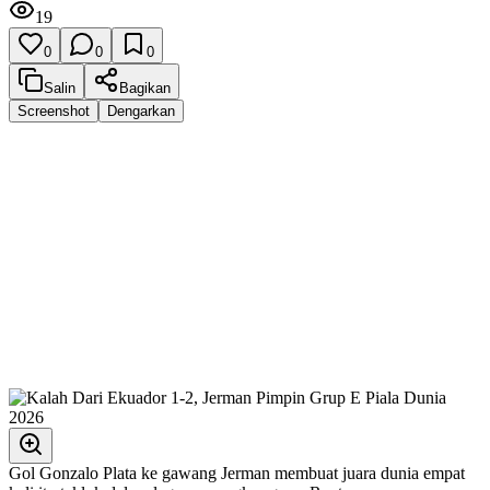
19
0
0
0
Salin
Bagikan
Screenshot
Dengarkan
Gol Gonzalo Plata ke gawang Jerman membuat juara dunia empat