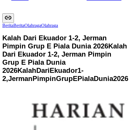
Berita
B
e
r
i
t
a
Olahraga
O
l
a
h
r
a
g
a
Kalah Dari Ekuador 1-2, Jerman
Pimpin Grup E Piala Dunia 2026
Kalah
Dari Ekuador 1-2, Jerman Pimpin
Grup E Piala Dunia
2026
K
a
l
a
h
D
a
r
i
E
k
u
a
d
o
r
1
-
2
,
J
e
r
m
a
n
P
i
m
p
i
n
G
r
u
p
E
P
i
a
l
a
D
u
n
i
a
2
0
2
6