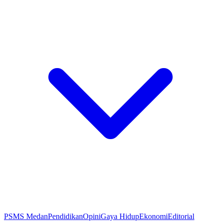
PSMS Medan
Pendidikan
Opini
Gaya Hidup
Ekonomi
Editorial