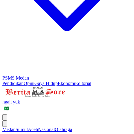
PSMS Medan
Pendidikan
Opini
Gaya Hidup
Ekonomi
Editorial
ngaji yuk
Medan
Sumut
Aceh
Nasional
Olahraga