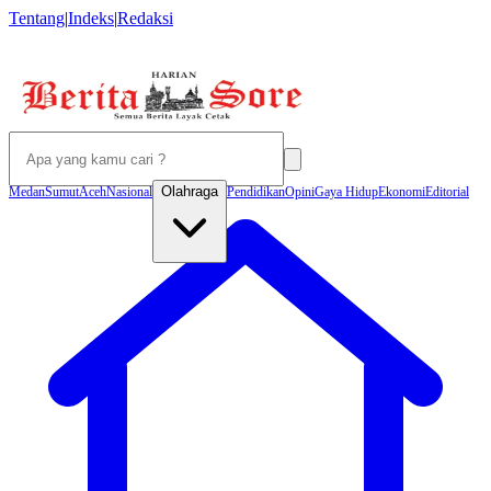
Tentang
|
Indeks
|
Redaksi
Olahraga
Medan
Sumut
Aceh
Nasional
Pendidikan
Opini
Gaya Hidup
Ekonomi
Editorial