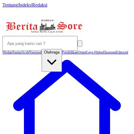
Tentang
|
Indeks
|
Redaksi
Olahraga
Medan
Sumut
Aceh
Nasional
Pendidikan
Opini
Gaya Hidup
Ekonomi
Editorial