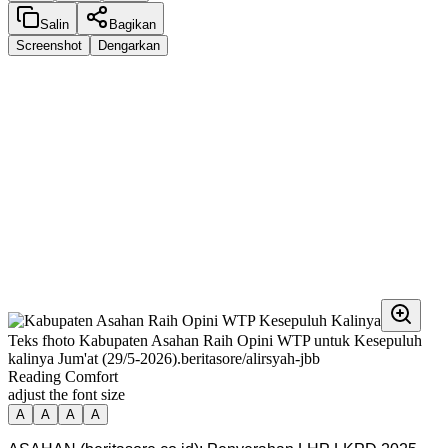
Salin
Bagikan
Screenshot
Dengarkan
Teks fhoto Kabupaten Asahan Raih Opini WTP untuk Kesepuluh
kalinya Jum'at (29/5-2026).beritasore/alirsyah-jbb
Reading Comfort
adjust the font size
A
A
A
A