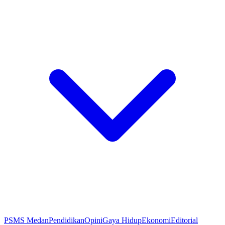
PSMS Medan
Pendidikan
Opini
Gaya Hidup
Ekonomi
Editorial