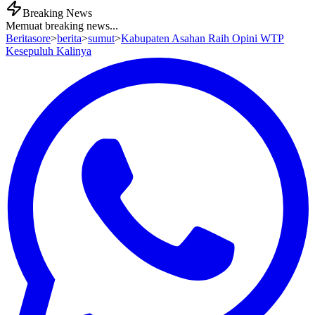
Breaking News
Memuat breaking news...
Beritasore
>
berita
>
sumut
>
Kabupaten Asahan Raih Opini WTP
Kesepuluh Kalinya