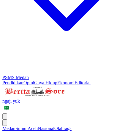
PSMS Medan
Pendidikan
Opini
Gaya Hidup
Ekonomi
Editorial
ngaji yuk
Medan
Sumut
Aceh
Nasional
Olahraga