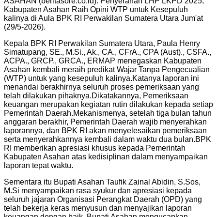
ASAHAN (beritasore.co.id): Penyerahan LHP LKPD 2025,
Kabupaten Asahan Raih Opini WTP untuk Kesepuluh
kalinya di Aula BPK RI Perwakilan Sumatera Utara Jum'at
(29/5-2026).
Kepala BPK RI Perwakilan Sumatera Utara, Paula Henry
Simatupang, SE., M.Si., Ak., CA., CFrA., CPA (Aust)., CSFA.,
ACPA., GRCP., GRCA., ERMAP menegaskan Kabupaten
Asahan kembali meraih predikat Wajar Tanpa Pengecualian
(WTP) untuk yang kesepuluh kalinya.Katanya laporan ini
menandai berakhirnya seluruh proses pemeriksaan yang
telah dilakukan pihaknya.Dikatakannya, Pemeriksaan
keuangan merupakan kegiatan rutin dilakukan kepada setiap
Pemerintah Daerah.Mekanismenya, setelah tiga bulan tahun
anggaran berakhir, Pemerintah Daerah wajib menyerahkan
laporannya, dan BPK RI akan menyelesaikan pemeriksaan
serta menyerahkannya kembali dalam waktu dua bulan.BPK
RI memberikan apresiasi khusus kepada Pemerintah
Kabupaten Asahan atas kedisiplinan dalam menyampaikan
laporan tepat waktu.
Sementara itu Bupati Asahan Taufik Zainal Abidin, S.Sos,
M.Si menyampaikan rasa syukur dan apresiasi kepada
seluruh jajaran Organisasi Perangkat Daerah (OPD) yang
telah bekerja keras menyusun dan menyajikan laporan
keuangan dengan baik. Bupati Asahan mengucapkan