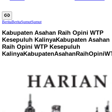
Berita
B
e
r
i
t
a
Sumut
S
u
m
u
t
Kabupaten Asahan Raih Opini WTP
Kesepuluh Kalinya
Kabupaten Asahan
Raih Opini WTP Kesepuluh
Kalinya
K
a
b
u
p
a
t
e
n
A
s
a
h
a
n
R
a
i
h
O
p
i
n
i
W