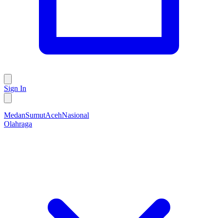
Sign In
Medan
Sumut
Aceh
Nasional
Olahraga