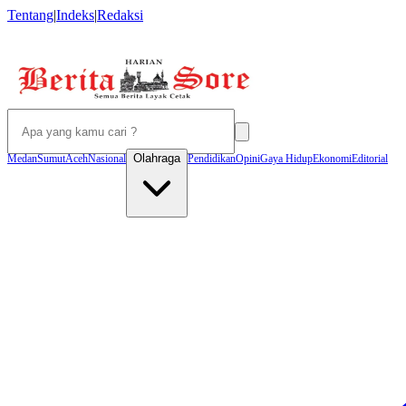
Tentang
|
Indeks
|
Redaksi
Olahraga
Medan
Sumut
Aceh
Nasional
Pendidikan
Opini
Gaya Hidup
Ekonomi
Editorial