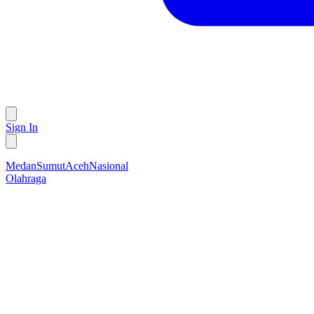
Sign In
Medan
Sumut
Aceh
Nasional
Olahraga