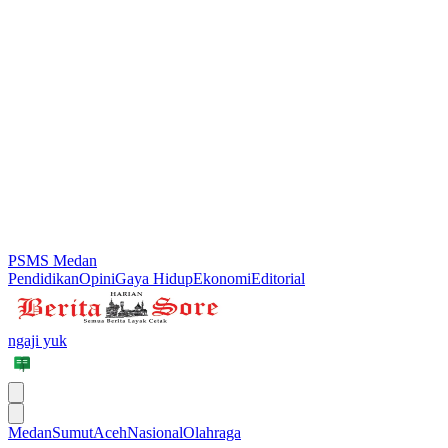
PSMS Medan
Pendidikan
Opini
Gaya Hidup
Ekonomi
Editorial
ngaji yuk
Medan
Sumut
Aceh
Nasional
Olahraga