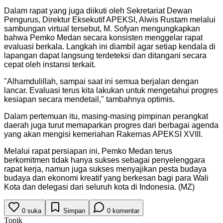
Dalam rapat yang juga diikuti oleh Sekretariat Dewan
Pengurus, Direktur Eksekutif APEKSI, Alwis Rustam melalui
sambungan virtual tersebut, M. Sofyan mengungkapkan
bahwa Pemko Medan secara konsisten menggelar rapat
evaluasi berkala. Langkah ini diambil agar setiap kendala di
lapangan dapat langsung terdeteksi dan ditangani secara
cepat oleh instansi terkait.
"Alhamdulillah, sampai saat ini semua berjalan dengan
lancar. Evaluasi terus kita lakukan untuk mengetahui progres
kesiapan secara mendetail," tambahnya optimis.
Dalam pertemuan itu, masing-masing pimpinan perangkat
daerah juga turut memaparkan progres dari berbagai agenda
yang akan mengisi kemeriahan Rakernas APEKSI XVIII.
Melalui rapat persiapan ini, Pemko Medan terus
berkomitmen tidak hanya sukses sebagai penyelenggara
rapat kerja, namun juga sukses menyajikan pesta budaya
budaya dan ekonomi kreatif yang berkesan bagi para Wali
Kota dan delegasi dari seluruh kota di Indonesia. (MZ)
0
suka
Simpan
0
komentar
Topik