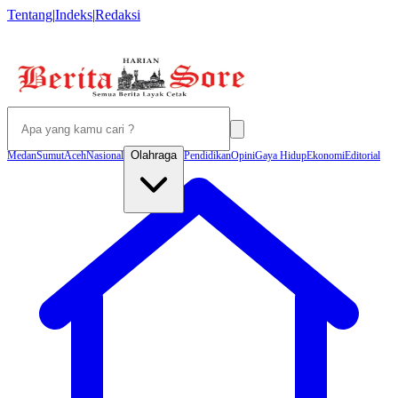
Tentang
|
Indeks
|
Redaksi
Olahraga
Medan
Sumut
Aceh
Nasional
Pendidikan
Opini
Gaya Hidup
Ekonomi
Editorial