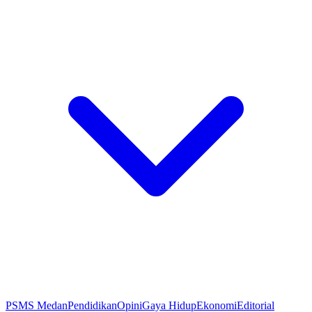
PSMS Medan
Pendidikan
Opini
Gaya Hidup
Ekonomi
Editorial