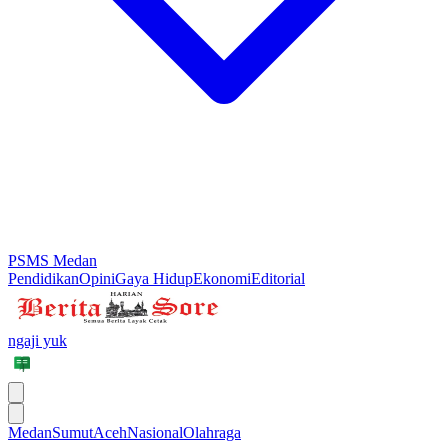
PSMS Medan
Pendidikan
Opini
Gaya Hidup
Ekonomi
Editorial
ngaji yuk
Medan
Sumut
Aceh
Nasional
Olahraga