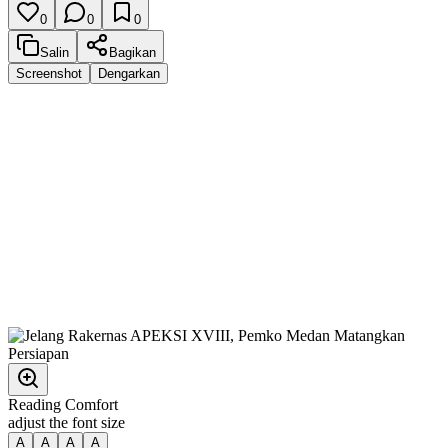
0
0
0
Salin
Bagikan
Screenshot
Dengarkan
Reading Comfort
adjust the font size
A
A
A
A