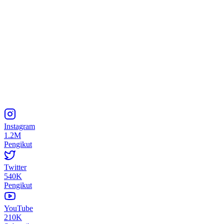
Instagram
1.2M
Pengikut
Twitter
540K
Pengikut
YouTube
210K