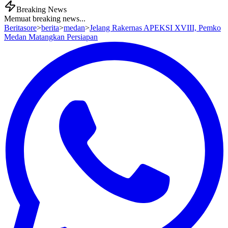
Breaking News
Memuat breaking news...
Beritasore
>
berita
>
medan
>
Jelang Rakernas APEKSI XVIII, Pemko
Medan Matangkan Persiapan