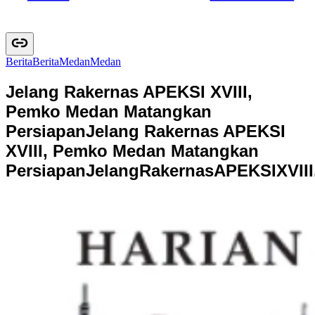
Berita
B
e
r
i
t
a
Medan
M
e
d
a
n
Jelang Rakernas APEKSI XVIII,
Pemko Medan Matangkan
Persiapan
Jelang Rakernas APEKSI
XVIII, Pemko Medan Matangkan
Persiapan
J
e
l
a
n
g
R
a
k
e
r
n
a
s
A
P
E
K
S
I
X
V
I
I
I