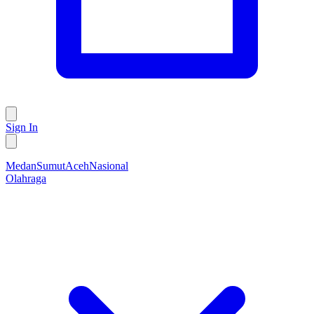
Sign In
Medan
Sumut
Aceh
Nasional
Olahraga