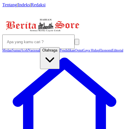
Tentang
|
Indeks
|
Redaksi
Olahraga
Medan
Sumut
Aceh
Nasional
Pendidikan
Opini
Gaya Hidup
Ekonomi
Editorial