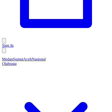
Sign In
Medan
Sumut
Aceh
Nasional
Olahraga