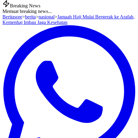
Breaking News
Memuat breaking news...
Beritasore
>
berita
>
nasional
>
Jamaah Haji Mulai Bergerak ke Arafah,
Kemenhaj Imbau Jaga Kesehatan