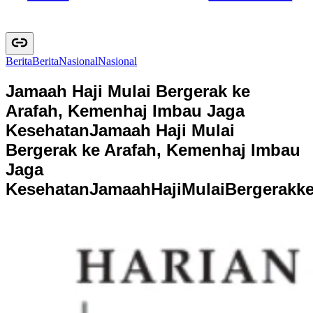
Berita
B
e
r
i
t
a
Nasional
N
a
s
i
o
n
a
l
Jamaah Haji Mulai Bergerak ke
Arafah, Kemenhaj Imbau Jaga
Kesehatan
Jamaah Haji Mulai
Bergerak ke Arafah, Kemenhaj Imbau
Jaga
Kesehatan
J
a
m
a
a
h
H
a
j
i
M
u
l
a
i
B
e
r
g
e
r
a
k
k