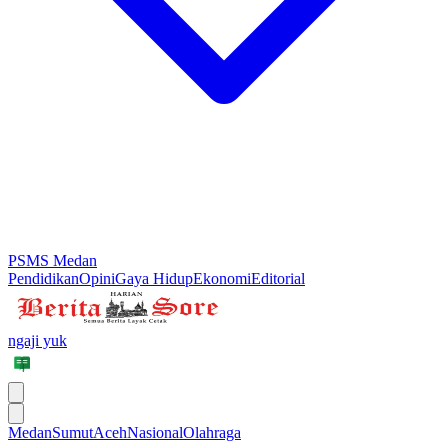
PSMS Medan
Pendidikan
Opini
Gaya Hidup
Ekonomi
Editorial
ngaji yuk
Medan
Sumut
Aceh
Nasional
Olahraga