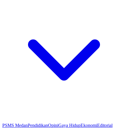
PSMS Medan
Pendidikan
Opini
Gaya Hidup
Ekonomi
Editorial