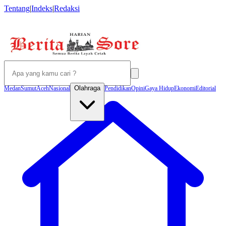
Tentang
|
Indeks
|
Redaksi
Olahraga
Medan
Sumut
Aceh
Nasional
Pendidikan
Opini
Gaya Hidup
Ekonomi
Editorial