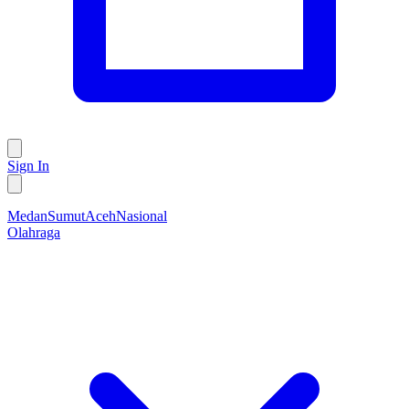
Sign In
Medan
Sumut
Aceh
Nasional
Olahraga