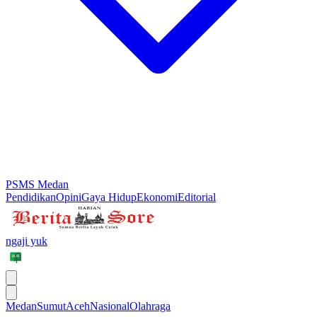
PSMS Medan
Pendidikan
Opini
Gaya Hidup
Ekonomi
Editorial
ngaji yuk
Medan
Sumut
Aceh
Nasional
Olahraga