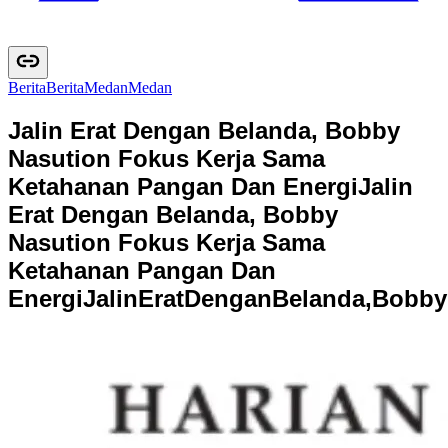
Berita
B
e
r
i
t
a
Medan
M
e
d
a
n
Jalin Erat Dengan Belanda, Bobby
Nasution Fokus Kerja Sama
Ketahanan Pangan Dan Energi
Jalin
Erat Dengan Belanda, Bobby
Nasution Fokus Kerja Sama
Ketahanan Pangan Dan
Energi
J
a
l
i
n
E
r
a
t
D
e
n
g
a
n
B
e
l
a
n
d
a
,
B
o
b
b
y