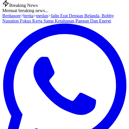
Breaking News
Memuat breaking news...
Beritasore
>
berita
>
medan
>
Jalin Erat Dengan Belanda, Bobby
Nasution Fokus Kerja Sama Ketahanan Pangan Dan Energi