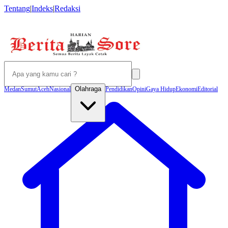
Tentang
|
Indeks
|
Redaksi
Olahraga
Medan
Sumut
Aceh
Nasional
Pendidikan
Opini
Gaya Hidup
Ekonomi
Editorial