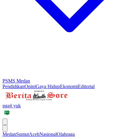
PSMS Medan
Pendidikan
Opini
Gaya Hidup
Ekonomi
Editorial
ngaji yuk
Medan
Sumut
Aceh
Nasional
Olahraga