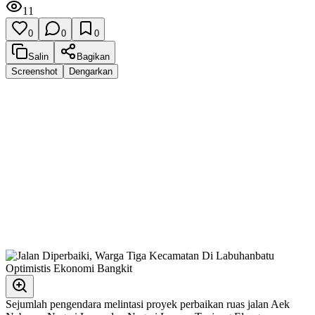
11
0
0
0
Salin
Bagikan
Screenshot
Dengarkan
Sejumlah pengendara melintasi proyek perbaikan ruas jalan Aek