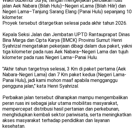
Wakil Gubernur Surya, tengah mengerjakan perbaikan ruas
jalan Aek Nabara (Bilah Hulu)–Negeri xLama (Bilah Hilir) dan
Negeri Lama–Tanjung Sarang Elang (Panai Hulu) sepanjang 10
kilometer.
Proyek tersebut ditargetkan selesai pada akhir tahun 2026.
Kepala Seksi Jalan dan Jembatan UPTD Rantauprapat Dinas
Bina Marga dan Cipta Karya (BMCK) Provinsi Sumut Henri
Syahrizal mengatakan pekerjaan dibagi dalam dua paket, yakni
tiga kilometer pada ruas Aek Nabara–Negeri Lama dan tujuh
kilometer pada ruas Negeri Lama–Panai Hulu.
"Akhir tahun targetnya selesai, 3 Km di paket pertama (Aek
Nabara-Negeri Lama) dan 7 Km paket kedua (Negeri Lama-
Panai Hulu), jadi kami mohon maaf apabila mengganggu
pengguna jalan," kata Henri Syahrizal.
Perbaikan jalan tersebut diharapkan mampu mengembalikan
peran ruas ini sebagai jalur utama mobilitas masyarakat,
mempercepat distribusi hasil pertanian dan perkebunan,
menghidupkan kembali sektor pariwisata, serta meningkatkan
akses masyarakat terhadap pendidikan dan layanan
kesehatan.