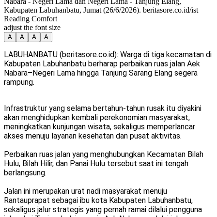
Nabara - Negeri Lama dan Negeri Lama - Tanjung Elang,
Kabupaten Labuhanbatu, Jumat (26/6/2026). beritasore.co.id/ist
Reading Comfort
adjust the font size
A
A
A
A
LABUHANBATU (beritasore.co.id): Warga di tiga kecamatan di
Kabupaten Labuhanbatu berharap perbaikan ruas jalan Aek
Nabara–Negeri Lama hingga Tanjung Sarang Elang segera
rampung.
Infrastruktur yang selama bertahun-tahun rusak itu diyakini
akan menghidupkan kembali perekonomian masyarakat,
meningkatkan kunjungan wisata, sekaligus memperlancar
akses menuju layanan kesehatan dan pusat aktivitas.
Perbaikan ruas jalan yang menghubungkan Kecamatan Bilah
Hulu, Bilah Hilir, dan Panai Hulu tersebut saat ini tengah
berlangsung.
Jalan ini merupakan urat nadi masyarakat menuju
Rantauprapat sebagai ibu kota Kabupaten Labuhanbatu,
sekaligus jalur strategis yang pernah ramai dilalui pengguna