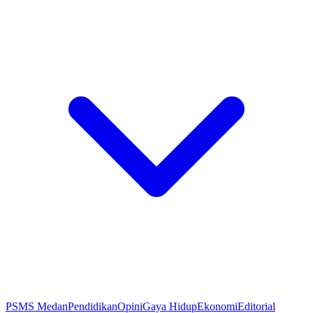
PSMS Medan
Pendidikan
Opini
Gaya Hidup
Ekonomi
Editorial