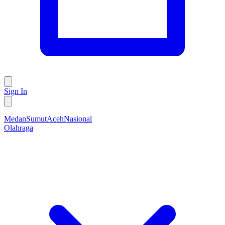
Sign In
Medan
Sumut
Aceh
Nasional
Olahraga