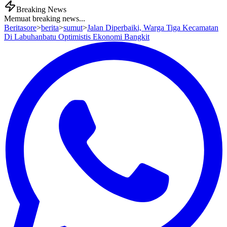
Breaking News
Memuat breaking news...
Beritasore
>
berita
>
sumut
>
Jalan Diperbaiki, Warga Tiga Kecamatan
Di Labuhanbatu Optimistis Ekonomi Bangkit