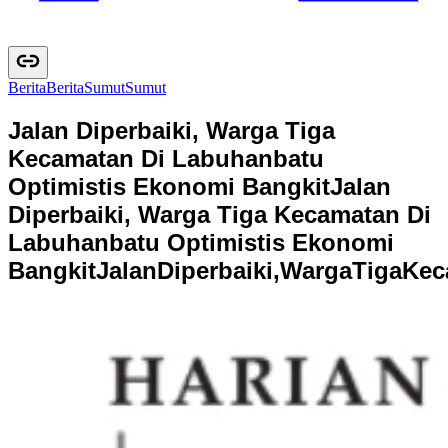
Berita
B
e
r
i
t
a
Sumut
S
u
m
u
t
Jalan Diperbaiki, Warga Tiga
Kecamatan Di Labuhanbatu
Optimistis Ekonomi Bangkit
Jalan
Diperbaiki, Warga Tiga Kecamatan Di
Labuhanbatu Optimistis Ekonomi
Bangkit
J
a
l
a
n
D
i
p
e
r
b
a
i
k
i
,
W
a
r
g
a
T
i
g
a
K
e
c