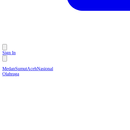
Sign In
Medan
Sumut
Aceh
Nasional
Olahraga