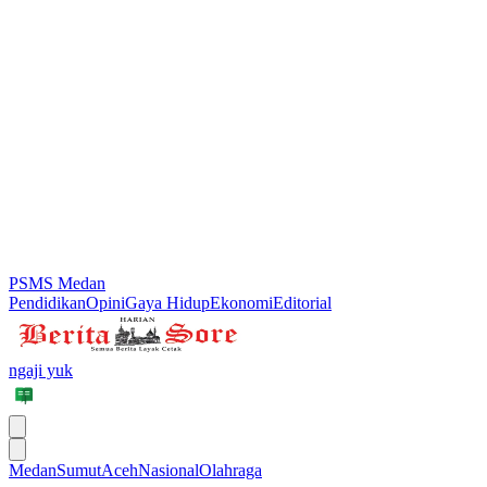
PSMS Medan
Pendidikan
Opini
Gaya Hidup
Ekonomi
Editorial
ngaji yuk
Medan
Sumut
Aceh
Nasional
Olahraga