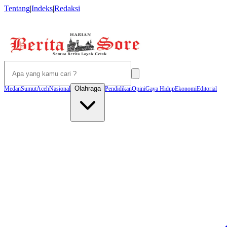
Tentang
|
Indeks
|
Redaksi
Olahraga
Medan
Sumut
Aceh
Nasional
Pendidikan
Opini
Gaya Hidup
Ekonomi
Editorial