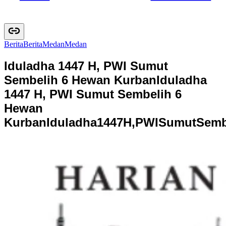
Berita
B
e
r
i
t
a
Medan
M
e
d
a
n
Iduladha 1447 H, PWI Sumut
Sembelih 6 Hewan Kurban
Iduladha
1447 H, PWI Sumut Sembelih 6
Hewan
Kurban
I
d
u
l
a
d
h
a
1
4
4
7
H
,
P
W
I
S
u
m
u
t
S
e
m