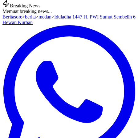
Breaking News
Memuat breaking news...
Beritasore
>
berita
>
medan
>
Iduladha 1447 H, PWI Sumut Sembelih 6
Hewan Kurban