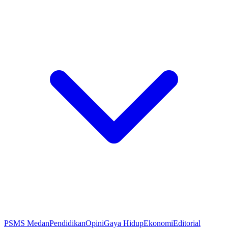
PSMS Medan
Pendidikan
Opini
Gaya Hidup
Ekonomi
Editorial