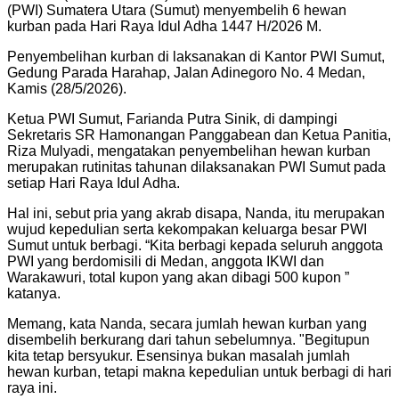
(PWI) Sumatera Utara (Sumut) menyembelih 6 hewan
kurban pada Hari Raya Idul Adha 1447 H/2026 M.
Penyembelihan kurban di laksanakan di Kantor PWI Sumut,
Gedung Parada Harahap, Jalan Adinegoro No. 4 Medan,
Kamis (28/5/2026).
Ketua PWI Sumut, Farianda Putra Sinik, di dampingi
Sekretaris SR Hamonangan Panggabean dan Ketua Panitia,
Riza Mulyadi, mengatakan penyembelihan hewan kurban
merupakan rutinitas tahunan dilaksanakan PWI Sumut pada
setiap Hari Raya Idul Adha.
Hal ini, sebut pria yang akrab disapa, Nanda, itu merupakan
wujud kepedulian serta kekompakan keluarga besar PWI
Sumut untuk berbagi. “Kita berbagi kepada seluruh anggota
PWI yang berdomisili di Medan, anggota IKWI dan
Warakawuri, total kupon yang akan dibagi 500 kupon ”
katanya.
Memang, kata Nanda, secara jumlah hewan kurban yang
disembelih berkurang dari tahun sebelumnya. "Begitupun
kita tetap bersyukur. Esensinya bukan masalah jumlah
hewan kurban, tetapi makna kepedulian untuk berbagi di hari
raya ini.