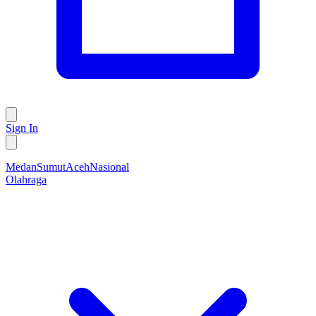
Sign In
Medan
Sumut
Aceh
Nasional
Olahraga