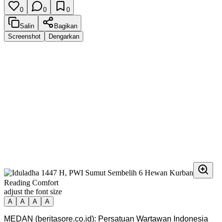
0
0
0
Salin
Bagikan
Screenshot
Dengarkan
Reading Comfort
adjust the font size
A
A
A
A
MEDAN (beritasore.co.id): Persatuan Wartawan Indonesia