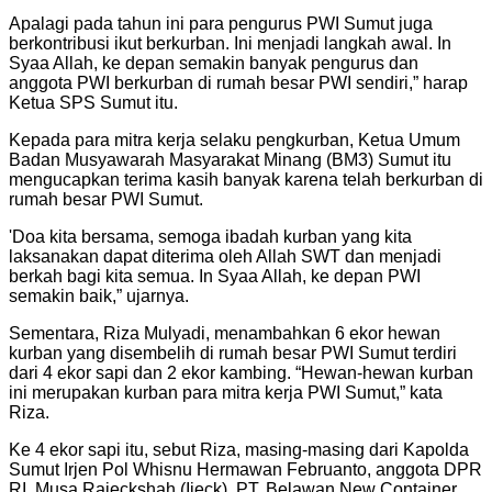
Apalagi pada tahun ini para pengurus PWI Sumut juga
berkontribusi ikut berkurban. Ini menjadi langkah awal. In
Syaa Allah, ke depan semakin banyak pengurus dan
anggota PWI berkurban di rumah besar PWI sendiri,” harap
Ketua SPS Sumut itu.
Kepada para mitra kerja selaku pengkurban, Ketua Umum
Badan Musyawarah Masyarakat Minang (BM3) Sumut itu
mengucapkan terima kasih banyak karena telah berkurban di
rumah besar PWI Sumut.
'Doa kita bersama, semoga ibadah kurban yang kita
laksanakan dapat diterima oleh Allah SWT dan menjadi
berkah bagi kita semua. In Syaa Allah, ke depan PWI
semakin baik,” ujarnya.
Sementara, Riza Mulyadi, menambahkan 6 ekor hewan
kurban yang disembelih di rumah besar PWI Sumut terdiri
dari 4 ekor sapi dan 2 ekor kambing. “Hewan-hewan kurban
ini merupakan kurban para mitra kerja PWI Sumut,” kata
Riza.
Ke 4 ekor sapi itu, sebut Riza, masing-masing dari Kapolda
Sumut Irjen Pol Whisnu Hermawan Februanto, anggota DPR
RI, Musa Rajeckshah (Ijeck), PT. Belawan New Container