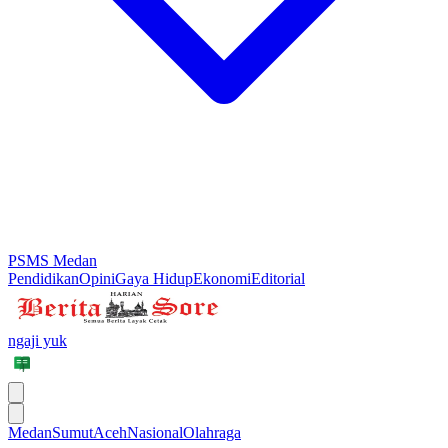
PSMS Medan
Pendidikan
Opini
Gaya Hidup
Ekonomi
Editorial
ngaji yuk
Medan
Sumut
Aceh
Nasional
Olahraga