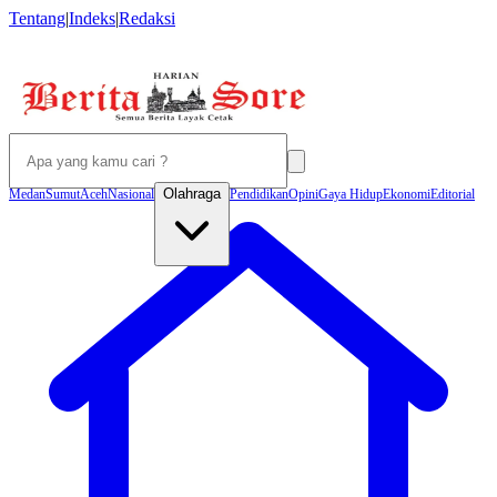
Tentang
|
Indeks
|
Redaksi
Olahraga
Medan
Sumut
Aceh
Nasional
Pendidikan
Opini
Gaya Hidup
Ekonomi
Editorial