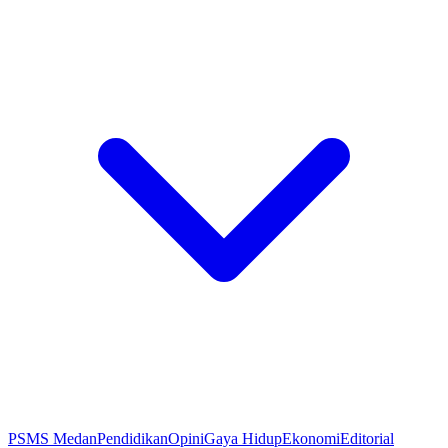
PSMS Medan
Pendidikan
Opini
Gaya Hidup
Ekonomi
Editorial