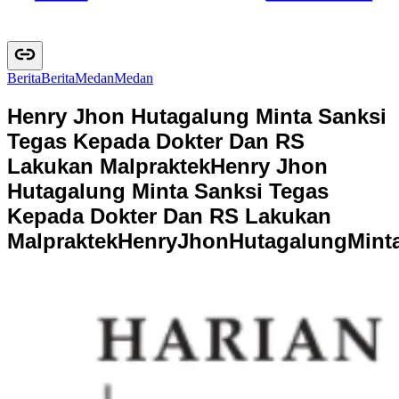
Berita
B
e
r
i
t
a
Medan
M
e
d
a
n
Henry Jhon Hutagalung Minta Sanksi
Tegas Kepada Dokter Dan RS
Lakukan Malpraktek
Henry Jhon
Hutagalung Minta Sanksi Tegas
Kepada Dokter Dan RS Lakukan
Malpraktek
H
e
n
r
y
J
h
o
n
H
u
t
a
g
a
l
u
n
g
M
i
n
t