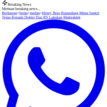
Breaking News
Memuat breaking news...
Beritasore
>
berita
>
medan
>
Henry Jhon Hutagalung Minta Sanksi
Tegas Kepada Dokter Dan RS Lakukan Malpraktek