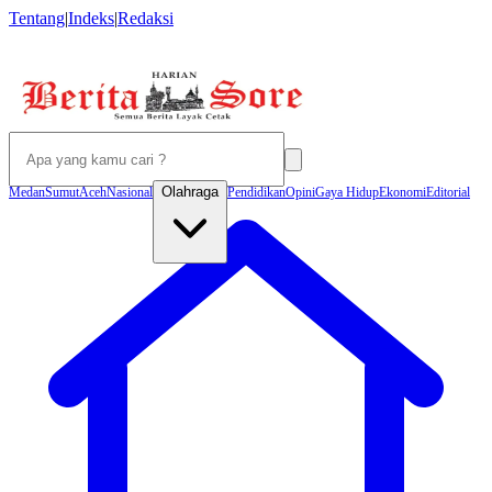
Tentang
|
Indeks
|
Redaksi
Olahraga
Medan
Sumut
Aceh
Nasional
Pendidikan
Opini
Gaya Hidup
Ekonomi
Editorial