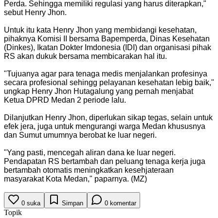
Perda. Sehingga memiliki regulasi yang harus diterapkan,"
sebut Henry Jhon.
Untuk itu kata Henry Jhon yang membidangi kesehatan,
pihaknya Komisi II bersama Bapemperda, Dinas Kesehatan
(Dinkes), Ikatan Dokter Imdonesia (IDI) dan organisasi pihak
RS akan dukuk bersama membicarakan hal itu.
"Tujuanya agar para tenaga medis menjalankan profesinya
secara profesional sehingg pelayanan kesehatan lebig baik,"
ungkap Henry Jhon Hutagalung yang pernah menjabat
Ketua DPRD Medan 2 periode lalu.
Dilanjutkan Henry Jhon, diperlukan sikap tegas, selain untuk
efek jera, juga untuk mengurangi warga Medan khususnya
dan Sumut umumnya berobat ke luar negeri.
"Yang pasti, mencegah aliran dana ke luar negeri.
Pendapatan RS bertambah dan peluang tenaga kerja juga
bertambah otomatis meningkatkan kesehjateraan
masyarakat Kota Medan," paparnya. (MZ)
0
suka
Simpan
0
komentar
Topik