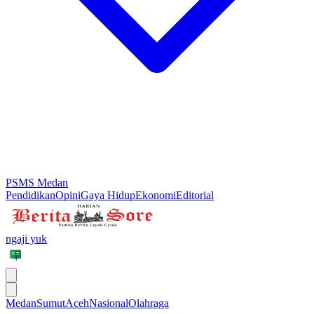
PSMS Medan
Pendidikan
Opini
Gaya Hidup
Ekonomi
Editorial
ngaji yuk
Medan
Sumut
Aceh
Nasional
Olahraga