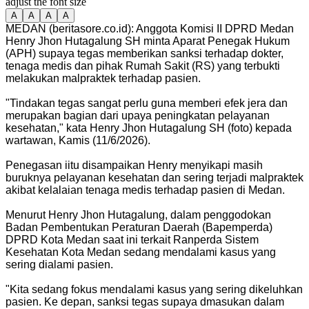
adjust the font size
A
A
A
A
MEDAN (beritasore.co.id): Anggota Komisi II DPRD Medan
Henry Jhon Hutagalung SH minta Aparat Penegak Hukum
(APH) supaya tegas memberikan sanksi terhadap dokter,
tenaga medis dan pihak Rumah Sakit (RS) yang terbukti
melakukan malpraktek terhadap pasien.
"Tindakan tegas sangat perlu guna memberi efek jera dan
merupakan bagian dari upaya peningkatan pelayanan
kesehatan," kata Henry Jhon Hutagalung SH (foto) kepada
wartawan, Kamis (11/6/2026).
Penegasan iitu disampaikan Henry menyikapi masih
buruknya pelayanan kesehatan dan sering terjadi malpraktek
akibat kelalaian tenaga medis terhadap pasien di Medan.
Menurut Henry Jhon Hutagalung, dalam penggodokan
Badan Pembentukan Peraturan Daerah (Bapemperda)
DPRD Kota Medan saat ini terkait Ranperda Sistem
Kesehatan Kota Medan sedang mendalami kasus yang
sering dialami pasien.
"Kita sedang fokus mendalami kasus yang sering dikeluhkan
pasien. Ke depan, sanksi tegas supaya dmasukan dalam