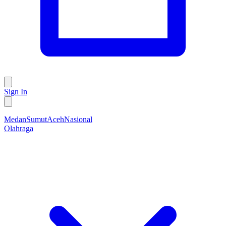
Sign In
Medan
Sumut
Aceh
Nasional
Olahraga