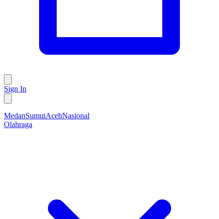
Sign In
Medan
Sumut
Aceh
Nasional
Olahraga