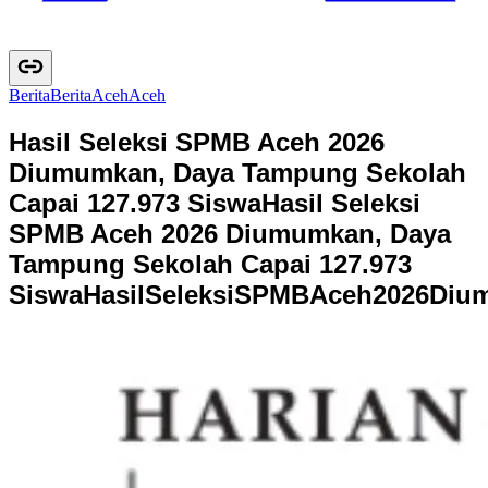
Berita
B
e
r
i
t
a
Aceh
A
c
e
h
Hasil Seleksi SPMB Aceh 2026
Diumumkan, Daya Tampung Sekolah
Capai 127.973 Siswa
Hasil Seleksi
SPMB Aceh 2026 Diumumkan, Daya
Tampung Sekolah Capai 127.973
Siswa
H
a
s
i
l
S
e
l
e
k
s
i
S
P
M
B
A
c
e
h
2
0
2
6
D
i
u