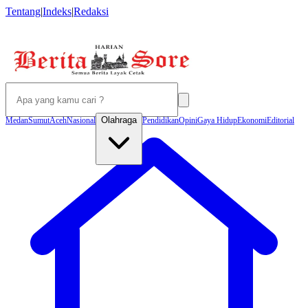
Tentang
|
Indeks
|
Redaksi
Olahraga
Medan
Sumut
Aceh
Nasional
Pendidikan
Opini
Gaya Hidup
Ekonomi
Editorial