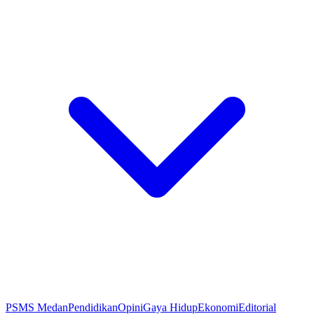
PSMS Medan
Pendidikan
Opini
Gaya Hidup
Ekonomi
Editorial