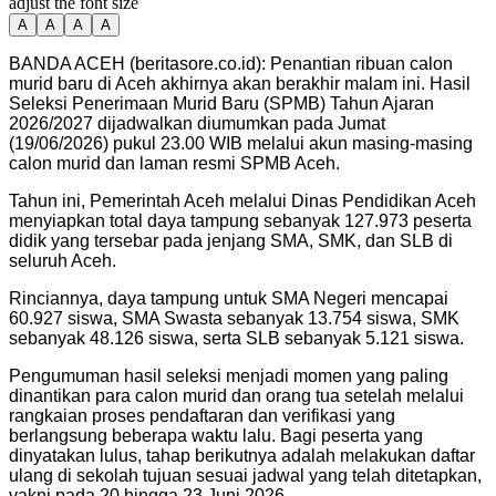
adjust the font size
A
A
A
A
BANDA ACEH (beritasore.co.id): Penantian ribuan calon
murid baru di Aceh akhirnya akan berakhir malam ini. Hasil
Seleksi Penerimaan Murid Baru (SPMB) Tahun Ajaran
2026/2027 dijadwalkan diumumkan pada Jumat
(19/06/2026) pukul 23.00 WIB melalui akun masing-masing
calon murid dan laman resmi SPMB Aceh.
Tahun ini, Pemerintah Aceh melalui Dinas Pendidikan Aceh
menyiapkan total daya tampung sebanyak 127.973 peserta
didik yang tersebar pada jenjang SMA, SMK, dan SLB di
seluruh Aceh.
Rinciannya, daya tampung untuk SMA Negeri mencapai
60.927 siswa, SMA Swasta sebanyak 13.754 siswa, SMK
sebanyak 48.126 siswa, serta SLB sebanyak 5.121 siswa.
Pengumuman hasil seleksi menjadi momen yang paling
dinantikan para calon murid dan orang tua setelah melalui
rangkaian proses pendaftaran dan verifikasi yang
berlangsung beberapa waktu lalu. Bagi peserta yang
dinyatakan lulus, tahap berikutnya adalah melakukan daftar
ulang di sekolah tujuan sesuai jadwal yang telah ditetapkan,
yakni pada 20 hingga 23 Juni 2026.