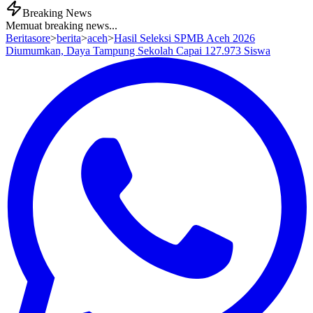
Breaking News
Memuat breaking news...
Beritasore
>
berita
>
aceh
>
Hasil Seleksi SPMB Aceh 2026
Diumumkan, Daya Tampung Sekolah Capai 127.973 Siswa