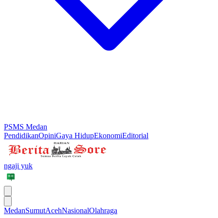
PSMS Medan
Pendidikan
Opini
Gaya Hidup
Ekonomi
Editorial
ngaji yuk
Medan
Sumut
Aceh
Nasional
Olahraga