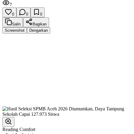
7
0
0
0
Salin
Bagikan
Screenshot
Dengarkan
Reading Comfort