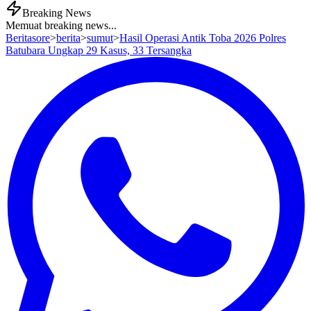
Breaking News
Memuat breaking news...
Beritasore
>
berita
>
sumut
>
Hasil Operasi Antik Toba 2026 Polres
Batubara Ungkap 29 Kasus, 33 Tersangka