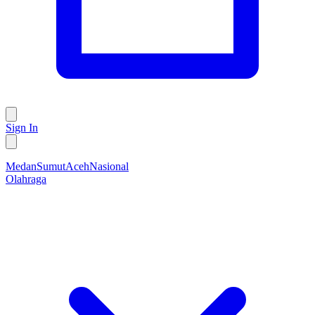
Sign In
Medan
Sumut
Aceh
Nasional
Olahraga