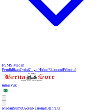
PSMS Medan
Pendidikan
Opini
Gaya Hidup
Ekonomi
Editorial
ngaji yuk
Medan
Sumut
Aceh
Nasional
Olahraga