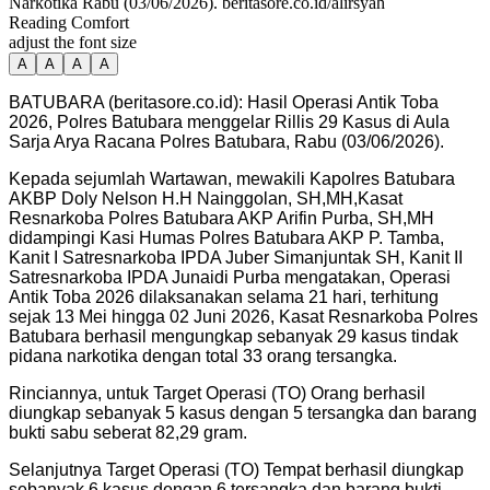
Narkotika Rabu (03/06/2026). beritasore.co.id/alirsyah
Reading Comfort
adjust the font size
A
A
A
A
BATUBARA (beritasore.co.id): Hasil Operasi Antik Toba
2026, Polres Batubara menggelar Rillis 29 Kasus di Aula
Sarja Arya Racana Polres Batubara, Rabu (03/06/2026).
Kepada sejumlah Wartawan, mewakili Kapolres Batubara
AKBP Doly Nelson H.H Nainggolan, SH,MH,Kasat
Resnarkoba Polres Batubara AKP Arifin Purba, SH,MH
didampingi Kasi Humas Polres Batubara AKP P. Tamba,
Kanit I Satresnarkoba IPDA Juber Simanjuntak SH, Kanit II
Satresnarkoba IPDA Junaidi Purba mengatakan, Operasi
Antik Toba 2026 dilaksanakan selama 21 hari, terhitung
sejak 13 Mei hingga 02 Juni 2026, Kasat Resnarkoba Polres
Batubara berhasil mengungkap sebanyak 29 kasus tindak
pidana narkotika dengan total 33 orang tersangka.
Rinciannya, untuk Target Operasi (TO) Orang berhasil
diungkap sebanyak 5 kasus dengan 5 tersangka dan barang
bukti sabu seberat 82,29 gram.
Selanjutnya Target Operasi (TO) Tempat berhasil diungkap
sebanyak 6 kasus dengan 6 tersangka dan barang bukti