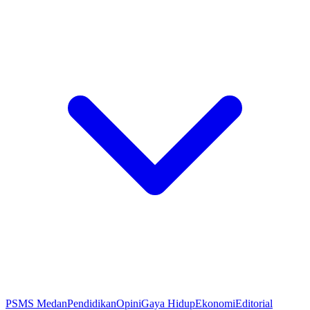
PSMS Medan
Pendidikan
Opini
Gaya Hidup
Ekonomi
Editorial