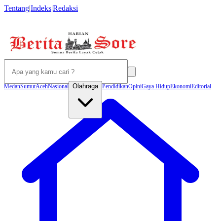
Tentang
|
Indeks
|
Redaksi
Olahraga
Medan
Sumut
Aceh
Nasional
Pendidikan
Opini
Gaya Hidup
Ekonomi
Editorial