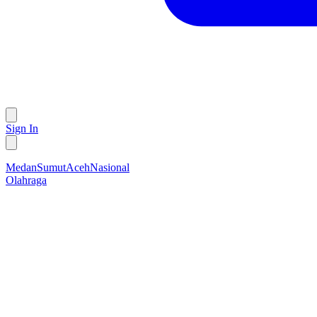
Sign In
Medan
Sumut
Aceh
Nasional
Olahraga