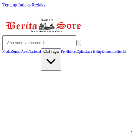
Tentang
|
Indeks
|
Redaksi
Olahraga
Medan
Sumut
Aceh
Nasional
Pendidikan
Opini
Gaya Hidup
Ekonomi
Editorial