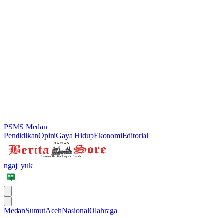
PSMS Medan
Pendidikan
Opini
Gaya Hidup
Ekonomi
Editorial
ngaji yuk
Medan
Sumut
Aceh
Nasional
Olahraga