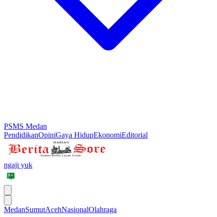
PSMS Medan
Pendidikan
Opini
Gaya Hidup
Ekonomi
Editorial
ngaji yuk
Medan
Sumut
Aceh
Nasional
Olahraga