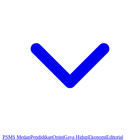
PSMS Medan
Pendidikan
Opini
Gaya Hidup
Ekonomi
Editorial