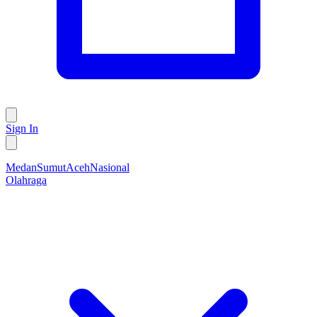
Sign In
Medan
Sumut
Aceh
Nasional
Olahraga