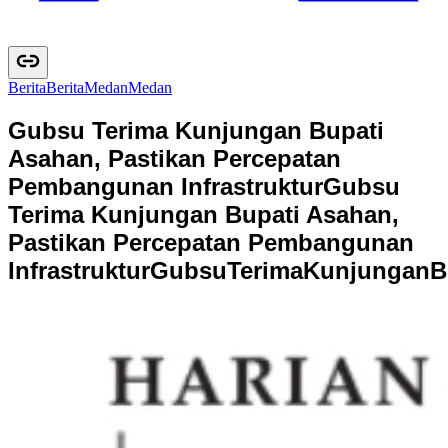
Berita
B
e
r
i
t
a
Medan
M
e
d
a
n
Gubsu Terima Kunjungan Bupati
Asahan, Pastikan Percepatan
Pembangunan Infrastruktur
Gubsu
Terima Kunjungan Bupati Asahan,
Pastikan Percepatan Pembangunan
Infrastruktur
G
u
b
s
u
T
e
r
i
m
a
K
u
n
j
u
n
g
a
n
B