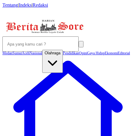
Tentang
|
Indeks
|
Redaksi
Olahraga
Medan
Sumut
Aceh
Nasional
Pendidikan
Opini
Gaya Hidup
Ekonomi
Editorial