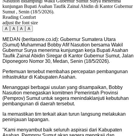
Nasution didampingi Wakil Gubernur Sumut Surya menerima
kunjungan Bupati Asahan Taufik Zainal Abidin di Kantor Gubernur
Sumut , Senin (18/5/2026).
Reading Comfort
adjust the font size
A
A
A
A
MEDAN (beritasore.co.id): Gubernur Sumatera Utara
(Sumut) Muhammad Bobby Afif Nasution bersama Wakil
Gubernur Surya menerima kunjungan kerja Bupati Asahan
Taufik Zainal Abidin Siregar di Kantor Gubernur Sumut, Jalan
Diponegoro Nomor 30, Medan, Senin (18/5/2026).
Pertemuan tersebut membahas percepatan pembangunan
infrastruktur di Kabupaten Asahan.
Menanggapi berbagai usulan yang disampaikan, Bobby
Nasution menegaskan komitmen Pemerintah Provinsi
(Pemprov) Sumut untuk segera menindaklanjuti kebutuhan
pembangunan di daerah tersebut.
Ia memastikan tim terkait akan turun langsung melakukan
peninjauan lapangan.
"Kami menyambut baik seluruh aspirasi dari Kabupaten
Asahan. Pemprov Sumut akan segera mengkaji dan