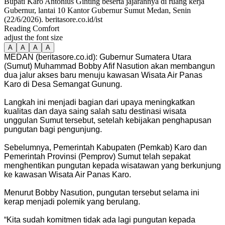
Bupati Karo Antonius Ginting beserta jajarannya di ruang kerja
Gubernur, lantai 10 Kantor Gubernur Sumut Medan, Senin
(22/6/2026). beritasore.co.id/ist
Reading Comfort
adjust the font size
A
A
A
A
MEDAN (beritasore.co.id): Gubernur Sumatera Utara
(Sumut) Muhammad Bobby Afif Nasution akan membangun
dua jalur akses baru menuju kawasan Wisata Air Panas
Karo di Desa Semangat Gunung.
Langkah ini menjadi bagian dari upaya meningkatkan
kualitas dan daya saing salah satu destinasi wisata
unggulan Sumut tersebut, setelah kebijakan penghapusan
pungutan bagi pengunjung.
Sebelumnya, Pemerintah Kabupaten (Pemkab) Karo dan
Pemerintah Provinsi (Pemprov) Sumut telah sepakat
menghentikan pungutan kepada wisatawan yang berkunjung
ke kawasan Wisata Air Panas Karo.
Menurut Bobby Nasution, pungutan tersebut selama ini
kerap menjadi polemik yang berulang.
“Kita sudah komitmen tidak ada lagi pungutan kepada