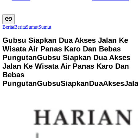
Berita
B
e
r
i
t
a
Sumut
S
u
m
u
t
Gubsu Siapkan Dua Akses Jalan Ke
Wisata Air Panas Karo Dan Bebas
Pungutan
Gubsu Siapkan Dua Akses
Jalan Ke Wisata Air Panas Karo Dan
Bebas
Pungutan
G
u
b
s
u
S
i
a
p
k
a
n
D
u
a
A
k
s
e
s
J
a
l