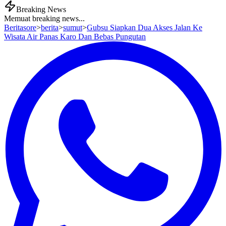
Breaking News
Memuat breaking news...
Beritasore
>
berita
>
sumut
>
Gubsu Siapkan Dua Akses Jalan Ke
Wisata Air Panas Karo Dan Bebas Pungutan