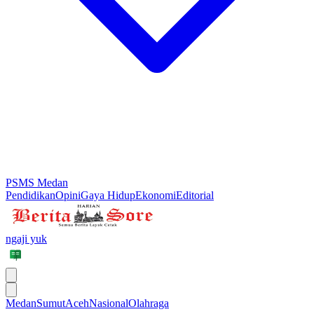
PSMS Medan
Pendidikan
Opini
Gaya Hidup
Ekonomi
Editorial
ngaji yuk
Medan
Sumut
Aceh
Nasional
Olahraga