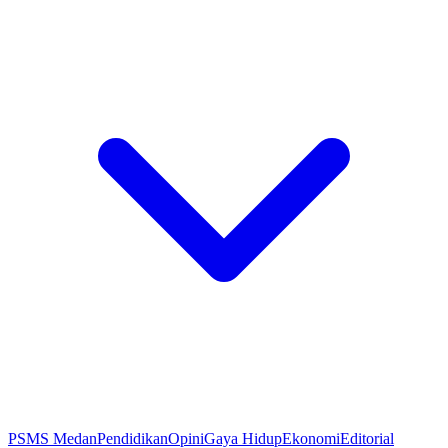
PSMS Medan
Pendidikan
Opini
Gaya Hidup
Ekonomi
Editorial