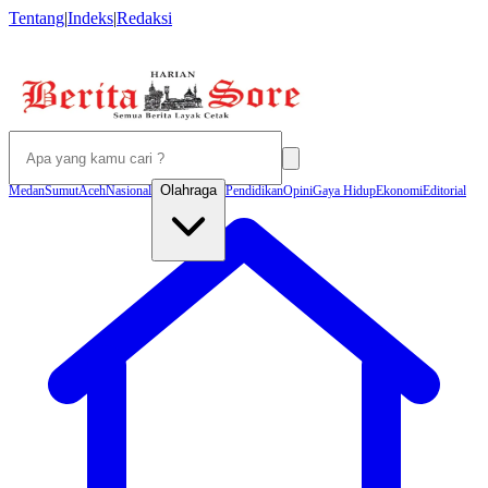
Tentang
|
Indeks
|
Redaksi
Olahraga
Medan
Sumut
Aceh
Nasional
Pendidikan
Opini
Gaya Hidup
Ekonomi
Editorial