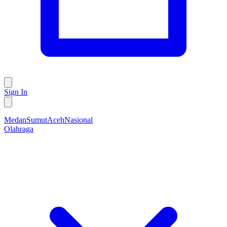
Sign In
Medan
Sumut
Aceh
Nasional
Olahraga